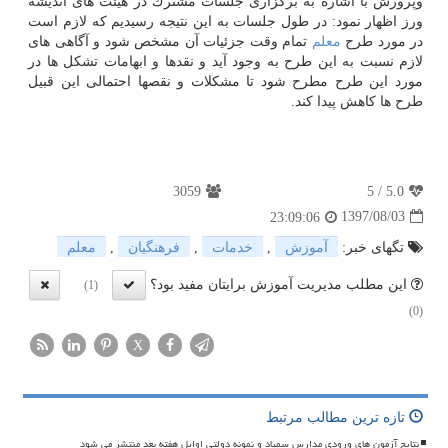
وپرورش با اشاره به برگزاری جلسات مشترك در هیئت های اندیشه
ورز اظهار نمود: در طول جلسات به این نتیجه رسیدیم كه لازم است
در مورد طرح
معلم
تمام وقت جزئیات آن مشخص شود و آگاهی های
لازم نسبت به این طرح به وجود آید و نقدها و ابهامات تشكل ها در
مورد این طرح مطرح شود تا مشكلات و نقصها احتمالی این قبیل
طرح ها كاهش پیدا كند.
3059
5
/
5.0
1397/08/03
23:09:06
تگهای خبر:
آموزش
,
خدمات
,
فرهنگیان
,
معلم
این مطلب مدیریت آموزش برایتان مفید بود؟
(1)
(0)
X
تازه ترین مطالب مرتبط
نتایج آزمون های ورودی مدارس سمپاد و نمونه دولتی اوایل هفته بعد منتشر می شود