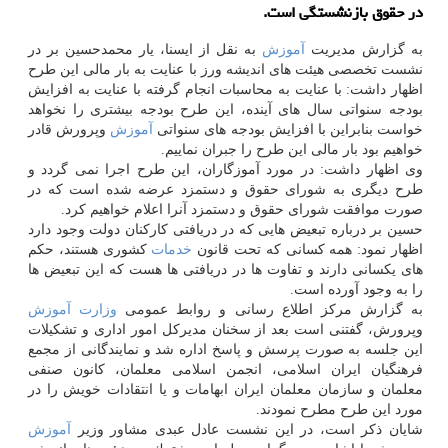
در حقوق بازنشستگی است.
به گزارش مدیریت
آموزش
به نقل از ایسنا، یار محمدحسین بر در
نشست تخصصی هیئت های اندیشه ورز با عنایت به بار مالی این طرح
اظهار داشت: با عنایت به محاسبات انجام گرفته با عنایت به افزایش
بودجه سنواتی سال های آینده، این طرح بودجه بیشتری را نخواهد
خواست بنابراین با افزایش بودجه های سنواتی
آموزش
وپرورش قادر
خواهیم بود بار مالی این طرح را جبران نماییم.
وی اظهار داشت: در مورد آموزگاران، این طرح اجرا نمی گردد و
طرح دیگری به شورای حقوق و دستمزد عرضه شده است كه در
صورت موافقت شورای حقوق و دستمزد آنرا اعلام خواهیم كرد.
حسین بر درباره تبعیض هایی كه در دریافتی كاركنان دولت وجود دارد
اظهار نمود: همه كسانی كه تحت قانون
خدمات
كشوری هستند، حكم
های یكسانی دارند و تفاوت ها در دریافتی ها هست كه این تبعیض ها
را به وجود آورده است.
به گزارش مركز اطلاع رسانی و روابط عمومی
وزارت
آموزش
وپرورش، گفتنی است بعد از سخنان مدیركل امور اداری و تشكیلات
این جلسه به صورت پرسش و پاسخ اداره شد و نمایندگانی از مجمع
فرهنگیان ایران اسلامی، انجمن اسلامی معلمان، كانون صنفی
معلمان و سازمان معلمان ایران ابهامات و یا انتقادات خویش را در
مورد این طرح مطرح نمودند.
شایان ذكر است، در این نشست عادل عبدی مشاور وزیر
آموزش