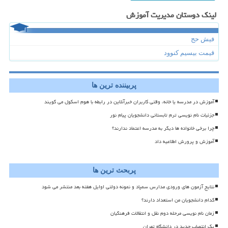
لینک دوستان مدیریت آموزش
فیش حج
قیمت بیسیم کنوود
پربیننده ترین ها
آموزش در مدرسه یا خانه، وقتی کاربران خبرآنلاین در رابطه با هوم اسکول می گویند
جزئیات نام نویسی ترم تابستانی دانشجویان پیام نور
چرا برخی خانواده ها دیگر به مدرسه اعتماد ندارند؟
آموزش و پرورش اطلاعیه داد
پربحث ترین ها
نتایج آزمون های ورودی مدارس سمپاد و نمونه دولتی اوایل هفته بعد منتشر می شود
کدام دانشجویان من استعداد دارند؟
زمان نام نویسی مرحله دوم نقل و انتقالات فرهنگیان
یک انتصاب جدید در دانشگاه تهران