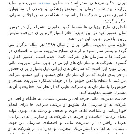
ایران، دكتر سیدعلی صدرالسادات معاون
توسعه
مدیریت و منابع
وزارت بهداشت، درمان و آموزش پزشكی و جمعی از مسؤولین
كشوری، مدیران شركت ها و اساتید دانشگاه در سالن اجلاس سران،
برگزار گردید.
با داوری نتایج ارزیابی ها توسط كمیته داوران، همراه اول در دومین
سال حضور خود در این جایزه، حائز امتیاز لازم برای دریافت تندیس
زرین، بالاترین جایزه این دوره شد.
جایزه ملی مدیریت مالی ایران از سال ۱۳۸۹ هر ساله برگزار می
گردد و بستر ساز بهبود و ارتقای سطح مدیریت مالی و اقتصادی در
شركت ها و سازمان های شركت كننده شده است. حضور فعال و
گسترده شركت ها و سازمان های ایرانی در جایزه ملی مدیریت مالی
ایران مبین این است كه سازمان های ایرانی میل بسیاری برای حضور
در فرایندی دارند كه در آن سازمان های همسو و غیر همسو شركت
می كنند تا سطح واقعی خویش را در حیطه عملكرد مدیریت بسنجد و
خویش را با سازمان ها و شركت هایی كه از نظر نوع فعالیت با آن ها
مشترك هستند مقایسه كنند.
حمایت مدیریت مالی حرفه ای در مسیر دستیابی به جایگاه واقعی در
شركت ها و سازمان ها، تشویق و ترغیب شركت ها برای انجام
خودارزیابی و شناخت نقاط قوت و ضعف و زمینه های بهبود، تولید
فضای رقابتی مناسب و حرفه ای شركت ها و سازمان های ایرانی،
تعریف راهبردی از مدیریت مالی و اقتصادی سازمان در جهت
دستیابی به اهداف استراتژیك، معرفی و قدردانی از شركت ها و