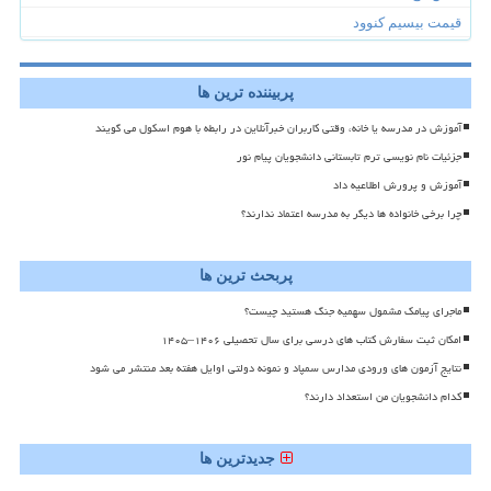
قیمت بیسیم کنوود
پربیننده ترین ها
آموزش در مدرسه یا خانه، وقتی کاربران خبرآنلاین در رابطه با هوم اسکول می گویند
جزئیات نام نویسی ترم تابستانی دانشجویان پیام نور
آموزش و پرورش اطلاعیه داد
چرا برخی خانواده ها دیگر به مدرسه اعتماد ندارند؟
پربحث ترین ها
ماجرای پیامک مشمول سهمیه جنگ هستید چیست؟
امکان ثبت سفارش کتاب های درسی برای سال تحصیلی ۱۴۰۶–۱۴۰۵
نتایج آزمون های ورودی مدارس سمپاد و نمونه دولتی اوایل هفته بعد منتشر می شود
کدام دانشجویان من استعداد دارند؟
جدیدترین ها