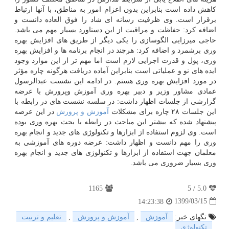
کاهش داده است بنابراین بدون اعزام امور به مناطق، با آنها ارتباط
برقرار است. وی ظرفیت رسانه ای شاد را فوق العاده دانست و
اضافه کرد: حفاظت و مراقبت از این دستاورد بسیار مهم می باشد.
حاجی میرزایی الگوسازی را یکی دیگر از طریق های افزایش بهره
وری برشمرد و اضافه کرد: هرچند در انجام برنامه ها و افزایش بهره
وری، پول و قدرت اجرایی لازم است اما مهم تر از این موارد وجود
ایده های نو و عملیاتی است بنابراین آماده دریافت هرگونه چاره مؤثر
در مورد افزایش بهره وری هستم. در ادامه این نشست عبدالرسول
عمادی مشاور وزیر و دبیر بهره وری آموزش وپرورش با عرضه
گزارشی از جلسات اظهار داشت: در سلسه نشست های در رابطه با
این جلسات ۲۸ چاره برای مشکلات
آموزش و پرورش
در این عرصه
پیشنهاد شده که بیشتر این مباحث در رابطه با بحث بهره وری بوده
است. وی لزوم استفاده از ابزارها و تکنولوژی های جدید و انجام بهره
وری را مهم دانست و اظهار داشت: عرضه دوره های آموزشی به
معلمان جهت استفاده از ابزارها و تکنولوژی های جدید و انجام بهره
وری بسیار ضروری می باشد.
1165
5
/
5.0
1399/03/15
14:23:38
تگهای خبر:
آموزش
,
آموزش و پرورش
,
تعلیم و تربیت
,
تكنولوژی