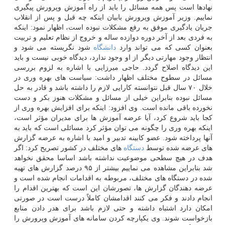
نهادها است پس همه مسائل را باید از راه آموزش وپرورش پیگیری
نماییم. وزیر آموزش وپرورش بابیان اینکه چه قبل و پس از انقلاب
جریان یادگیری موفق به رفع مشکلات نبوده است، اظهار نمود: اینکه
به فردی بعد از آخر دوره دوازده ساله و خروج از نظام تعلیم و تربیت
بعنوان کسی که می تواند وارد
دانشگاه
شود نگریسته می شود و
انتظار وجود مهارتی دیگر از او وجود ندارد، دیدگاه خوبی نیست و باید
این دیدگاه اصلاح گردد. حاجی میرزایی با اشاره به لزوم بررسی
مسائل در سطوح مختلف اظهار داشت: سیاست های بهره وری در
خلال ۷۰ سال قبل نتوانسته کارایی لازم را داشته باشد و قادر به حل
مسائل نبوده بنابراین خیلی از مسائل و مشکلات هنوز بکر و دست
نخورده باقی مانده است. وی افزود: اینکه برای افزایش بهره وری از
کجا باید شروع کرد، آیا عرضه آموزش ها برای مدیران مؤثر است،
اینکه بهره وری را چگونه می توان مؤثر کرد مسائلی است که باید به
آنها پرداخته شود. عضو کابینه تدبیر و امید با اشاره به عرضه گزارش
های عرضه شده توسط
دستگاه
های مختلف در کشور تصریح کرد: اگر
هدف در هیچ سطحی موضوعیت نداشته باشد اساسا محقق نخواهد
شد بنابراین مشاهده می نماییم بیشتر از ۹۵ درصد گزارش های تهیه
شده در دستگاه های مختلف، مربوطه به اقدامات انجام شده است و
عرضه دهندگان گزارش ها، تصورشان این است که بهترین اقدام را
انجام دادند و فکر می کنند اقدامشان کاملاً درست است در صورتی
امکان دارد اشتباه داشته و حتی لازم باشد برای هدر دادن منابع
بازخواست شوند. وی یکپارچه کردن سامانه های آموزش وپرورش را