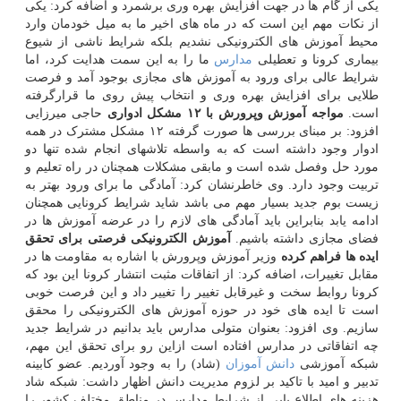
یکی از گام ها در جهت افزایش بهره وری برشمرد و اضافه کرد: یکی
از نکات مهم این است که در ماه های اخیر ما به میل خودمان وارد
محیط آموزش های الکترونیکی نشدیم بلکه شرایط ناشی از شیوع
بیماری کرونا و تعطیلی
مدارس
ما را به این سمت هدایت کرد، اما
شرایط عالی برای ورود به آموزش های مجازی بوجود آمد و فرصت
طلایی برای افزایش بهره وری و انتخاب پیش روی ما قرارگرفته
است.
مواجه آموزش وپرورش با ۱۲ مشکل ادواری
حاجی میرزایی
افزود: بر مبنای بررسی ها صورت گرفته ۱۲ مشکل مشترک در همه
ادوار وجود داشته است که به واسطه تلاشهای انجام شده تنها دو
مورد حل وفصل شده است و مابقی مشکلات همچنان در راه تعلیم و
تربیت وجود دارد. وی خاطرنشان کرد: آمادگی ما برای ورود بهتر به
زیست بوم جدید بسیار مهم می باشد شاید شرایط کرونایی همچنان
ادامه یابد بنابراین باید آمادگی های لازم را در عرضه آموزش ها در
فضای مجازی داشته باشیم.
آموزش الکترونیکی فرصتی برای تحقق
ایده ها فراهم کرده
وزیر آموزش وپرورش با اشاره به مقاومت ها در
مقابل تغییرات، اضافه کرد: از اتفاقات مثبت انتشار کرونا این بود که
کرونا روابط سخت و غیرقابل تغییر را تغییر داد و این فرصت خوبی
است تا ایده های خود در حوزه آموزش های الکترونیکی را محقق
سازیم. وی افزود: بعنوان متولی مدارس باید بدانیم در شرایط جدید
چه اتفاقاتی در مدارس افتاده است ازاین رو برای تحقق این مهم،
شبکه آموزشی
دانش آموزان
(شاد) را به وجود آوردیم. عضو کابینه
تدبیر و امید با تاکید بر لزوم مدیریت دانش اظهار داشت: شبکه شاد
هزینه های اطلاع یابی از شرایط مدارس در مناطق مختلف کشور را