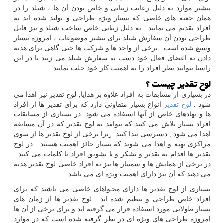
بیشتر موارد به دلیل رعایت زیبایی و خاص بودن آن ها ، شیلد را در
همان جعبه های خاصی که بسیار ویژه طراحی و تولید شده اند به
افراد تقدیم می نمایند . به دلیل زیبایی خاص ساخت شیلد و نیز قابل
طراحی بودن آن سفارش شیلد برای بیشتر موضوعات ، امروزه بسیار
وسیع شده است . برخی از واحد ها و شرکت ها حتی گاهی برای هدیه
دادن به اعضای فعال خود دست به سفارش شیلد می زنند تا در این
راستا بتوانند نظر افراد را به اهمیت کار خود جلب نمایند .
لوح تقدیر چیست ؟
در بسیاری از مسابقات به افراد علاوه بر هدایا, لوح تقدیر نیز اهدا می
شود .
لوح تقدیر
انواع بسیار متفاوتی دارد که برای تقدیر ها از افراد
ها و نهادهای خاص از آنها استفاده می شود. در بسیاری از مسابقات
افراد بسیار تلاش می کنند که بتوانند به لوح تقدیر که در آن مسابقه
اهدا می شود , دسترسی پیدا کنند. زیرا برخی از لوح تقدیر ها از سوی
مراکزی تهیه و اهدا می شوند که بسیار حائز اهمیت هستند . در لوح
تقدیر ها اقدام به تقدیر و تشکر و یا تشویق افراد با کلمات می کنند .
در برخی از همایش ها و سمینار ها نیز به افراد خاصی لوح تقدیر هدیه
می دهند که آن نیز دارای اهمیت ویژه ای می باشد.
بسیاری از لوح تقدیر ها دارای محتواهای خاصی می باشند که برای
افراد خاص طراحی و تنظیم شده اند . لوح تقدیر ها از زمان های
بسیار طولانی مورد استفاده قرار می گرفته اند و برای برخی از آن ها
امروزه طراحی های ویژه ای در نظر گرفته شده است که در موارد