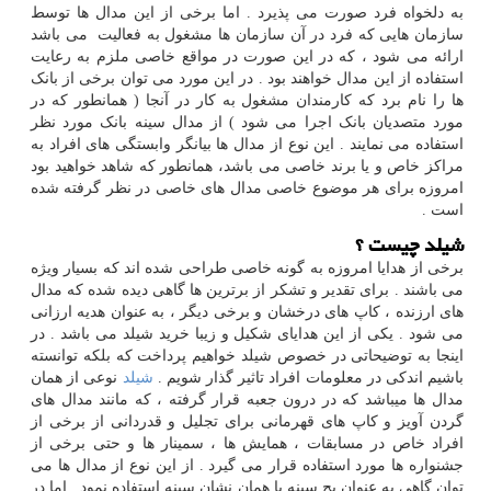
به دلخواه فرد صورت می پذیرد . اما برخی از این مدال ها توسط
سازمان هایی که فرد در آن سازمان ها مشغول به فعالیت می باشد
ارائه می شود ، که در این صورت در مواقع خاصی ملزم به رعایت
استفاده از این مدال خواهند بود . در این مورد می توان برخی از بانک
ها را نام برد که کارمندان مشغول به کار در آنجا ( همانطور که در
مورد متصدیان بانک اجرا می شود ) از مدال سینه بانک مورد نظر
استفاده می نمایند . این نوع از مدال ها بیانگر وابستگی های افراد به
مراکز خاص و یا برند خاصی می باشد، همانطور که شاهد خواهید بود
امروزه برای هر موضوع خاصی مدال های خاصی در نظر گرفته شده
است .
شیلد چیست ؟
برخی از هدایا امروزه به گونه خاصی طراحی شده اند که بسیار ویژه
می باشند . برای تقدیر و تشکر از برترین ها گاهی دیده شده که مدال
های ارزنده ، کاپ های درخشان و برخی دیگر ، به عنوان هدیه ارزانی
می شود . یکی از این هدایای شکیل و زیبا خرید شیلد می باشد . در
اینجا به توضیحاتی در خصوص شیلد خواهیم پرداخت که بلکه توانسته
باشیم اندکی در معلومات افراد تاثیر گذار شویم .
شیلد
نوعی از همان
مدال ها میباشد که در درون جعبه قرار گرفته ، که مانند مدال های
گردن آویز و کاپ های قهرمانی برای تجلیل و قدردانی از برخی از
افراد خاص در مسابقات ، همایش ها ، سمینار ها و حتی برخی از
جشنواره ها مورد استفاده قرار می گیرد . از این نوع از مدال ها می
توان گاهی به عنوان بج سینه یا همان نشان سینه استفاده نمود . اما در