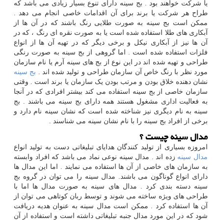
یا شرکت خواهند بود . بج سینه دارای تنوع بسیار زیادی می باشد که
طراح هر شرکت یا برند برای آن اقدامات خاصی انجام می دهد .
ممکن است بج سینه به صورت طلایی رنگ باشند که در آن ها از
آبکاری های طلا استفاده شده است یا به صورت نقره ای رنگ ، که در
آن ها نیز از آبکاری نیکل و برخی دیگر که در تهیه آن ها از انواع
فلزات استفاده شده است . اما گروهی از بج سینه به صورت رنگی
طراحی و تهیه شده اند در این نوع از بج های سینه آرم یا نام سازمان
مورد نظر با رنگ خاص آن سازمان طراحی و تولید شده اند .
بج سینه
نشان دهنده خلاق بودن و مرتب بودن یک سازمان یا برند است . وقتی
سازمان خاصی از بج سینه استفاده می کند بیشتر افرادی که در آنجا
به فعالیت اداری مشغول هستند همه دارای بج سینه می باشند . بج
سینه به نام دیگری نیز شناخته شده است که نشان سینه نام دارد و
برخی از افراد بج سینه را با نام نشان سینه می شناسند .
مدال سینه چیست ؟
امروزه بسیاری از تولید کنندگان هدایای تبلیغاتی دست به تولید انواع
مدال سینه
زده اند . مدال سینه نوعی نماد می باشد که افراد وابسته
به سازمان های خاصی از آن ها استفاده می نمایند . اما این مدال ها
دارای انواع گوناگون می باشند. مدال سینه را می توان در گروه بج
سینه دسته بندی کرد . مدال های سینه به صورت مدال ها اما با
طراحی های ویژه ساخته می شوند و توسط ربان کوتاهی می توان از
آن ها استفاده کرد . ممکن است مدال سینه به عنوان هدیه دریافت
شود که در این مورد مدال جنبه تبلیغاتی داشته است و استفاده از آن