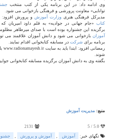
وی ادامه داد: در این برنامه یكی از كتب منتخب
جشنو
توانایی» معاونت پرورشی و فرهنگی بازخوانی می شود.
مدیركل فرهنگی هنری
وزارت
آموزش
و پرورش افزود: در
كتاب
«جام جهانی در جوادیه» به قلم داود امیریان كه 
برگزیده این جشنواره بوده است با صدای میرطاهر مظلو
آموزان
بازخوانی می شود و دانش آموزان علاقمند می توانن
برنامه برای
شركت
در مسابقه كتابخوانی اقدام نمایند.
رمض
شوند.
بگفته وی به دانش آموزان برگزیده مسابقه كتابخوانی جوایز
منبع:
مدیریت آموزش
2131
5
/
5.0
تگهای خبر:
آموزش
,
آموزش و پرورش
,
جشنوا