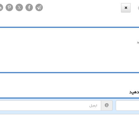
X
د
دهید