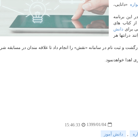
اره
«دانایی،
 این برنامه
از كتاب های
می برای
دانش
د درانتها هر
انی افزود: ابتدا باید به سایت www.radionamayesh.ir بازگشت و ثبت نام در سامانه «نقش» را انجام داد تا علاقه مندان در مساب
ی اهدا خواهدنمود.
1399/01/04
15:46:33
ره
,
دانش آموز