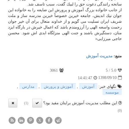
سانحه رانندگی دعوت حق را لبیك گفت، سبب تاسف شد.
از جانب خانواده بزرگ آموزش و پرورش این ضایعه را به خانواده این
جوان نیك اندیش، جامعه خیرین خصوصاً خیرین مدرسه ساز و ملت
شریف ایران تسلیت می گویم و از خداوند متعال برای آن خیر جوان
رحمت واسعه الهی را آرزومندم باشد كه اعمال خیرش در بارگاه ایزد
منان، دستگیرش باشند و جنت الهی منزلگاه ابدی اش شود. محسن
حاجی میرزایی»
منبع:
مدیریت آموزش
3061
5
/
5.0
1398/09/10
14:41:47
تگهای خبر:
آموزش
,
آموزش و پرورش
,
مدارس
,
موسسه
این مطلب مدیریت آموزش برایتان مفید بود؟
(1)
(0)
X