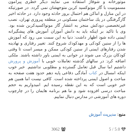
موتورخانه و شوفاژ استفاده می نمایند دیگر خطری پیرامون
مسمومیت با گاز مونوكسید كربن متوجهشان نمی گردد. در صورتیكه
در این منازل و اماكن هم احتمال بروز حادثه وجود دارد. در حادثه اخیر
گازگرفتگی در یك ساختمان مسكونی در منطقه پیروزی تهران، نصب
غیرتخصصی دودكش منجر به انتشار گاز مونواكسیدكربن شده بود.
وی با تاكید بر اینكه باید به دانش آموزان آموزش های پیشگیرانه
ایمنی داده شود اظهار داشت: دنیا به این سمت می رود كه آموزش
ها را از سنین كودكی و مهدكودك شروع كنند. تغییر رفتاری و نهادینه
شدن رفتارهای ایمنی از سنین كودكی ممكن و میسر است تا وقتی
كودكان بزرگ می شوند در جوانی به ایمنی باور داشته باشند. ملكی
اضافه كرد: در سالهای گذشته تعاملات خوبی با
آموزش و پرورش
داشتیم اما سال قبل تعامل گسترده و مطلوبی نداشتیم. خبر خوب
اینكه امسال در
كتاب
آمادگی دفاعی پایه دهم حدود هفت صفحه به
مباحث و اصول ایمنی پرداخته شده است. كافی نیست اما همین هم
خبر خوبی است كه به این نقطه رسیده ایم. امیدواریم به حجم
مباحث درسی افزوده شود و ما هم برنامه هایمان را در چارچوب
دوره های آموزشی در مدارس دنبال نماییم.
منبع:
مدیریت آموزش
3062
5
/
5.0