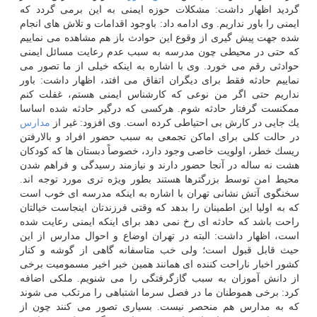
گردید اظهار داشت: مشكلات حوزه ایمنی به این برمی گردد كه
ایمنی را باور نداریم. وی ادامه داد: باوجود اقدامات و تلاش های انجام
شده جهت پیش گیری از وقوع این حوادث باز هم مشاهده می نماییم
كه حتی در محیطی چون مدرسه به سبب عدم رعایت مسائل ایمنی
حوادثی رقم می خورد. وی با اشاره به اینكه خیلی از ما تصور می
نماییم حادثه فقط برای دیگران اتفاق می افتد، اظهار داشت: باور
نداریم حتی اگر من نوعی كه كارشناس ایمنی هستم، غفلت كنم
ممكنست گرفتار حادثه شوم. هركسی كه درگیر حادثه شده اساسا
یك جایی در كارش بی احتیاطی كرده است. وی افزود: غیر از
مدارس
در حالت كلی برای اماكن تجمعی به سبب حضور افراد و بالارفتن
ریسك خطر، اولویت خاصی وجود دارد، خصوصاً دبستان ها كه كودكان
هشت نه ساله در آنجا حضور دارند و نیازمند رسیدگی و فراهم شدن
محیط امن توسط بزرگترها هستند بطور ویژه تری مورد توجه اند.
سخنگوی آتش نشانی تهران با اشاره به اینكه مدرسه ای خوب است
كه به اولیا این اطمینان را بدهد كه وقتی فرزندتان اینجاست خیالتان
راحت باشد كه حادثه ای رخ نمی دهد برای اینكه ایمنی رعایت شده
است، اظهار داشت: البته در تهران اوضاع و احوال مدارس از این
حیث قابل قبول است؛ ولی خب متاسفانه گاهی از گوشه و كنار
كشور اخبار ناراحت كننده ای همانند همین خبر اخیر مسمومیت برخی
از دانش آموزان به سبب گازگرفتگی را می شنویم. ملكی اضافه
كرد: برخی هموطنان ما در فصل سرما اشتباهی را مرتكب می شوند
كه به مدارس هم منحصر نیست. بسیاری تصور می كنند چون از