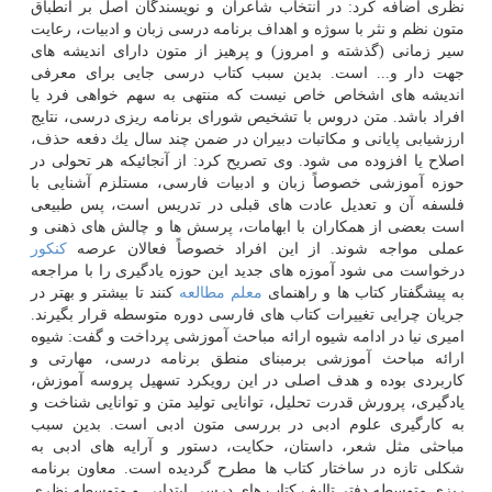
نظری اضافه كرد: در انتخاب شاعران و نویسندگان اصل بر انطباق
متون نظم و نثر با سوژه و اهداف برنامه درسی زبان و ادبیات، رعایت
سیر زمانی (گذشته و امروز) و پرهیز از متون دارای اندیشه های
جهت دار و... است. بدین سبب كتاب درسی جایی برای معرفی
اندیشه های اشخاص خاص نیست كه منتهی به سهم خواهی فرد یا
افراد باشد. متن دروس با تشخیص شورای برنامه ریزی درسی، نتایج
ارزشیابی پایانی و مكاتبات دبیران در ضمن چند سال یك دفعه حذف،
اصلاح یا افزوده می شود. وی تصریح كرد: از آنجائیكه هر تحولی در
حوزه آموزشی خصوصاً زبان و ادبیات فارسی، مستلزم آشنایی با
فلسفه آن و تعدیل عادت های قبلی در تدریس است، پس طبیعی
است بعضی از همكاران با ابهامات، پرسش ها و چالش های ذهنی و
عملی مواجه شوند. از این افراد خصوصاً فعالان عرصه
كنكور
درخواست می شود آموزه های جدید این حوزه یادگیری را با مراجعه
به پیشگفتار كتاب ها و راهنمای
معلم
مطالعه
كنند تا بیشتر و بهتر در
جریان چرایی تغییرات كتاب های فارسی دوره متوسطه قرار بگیرند.
امیری نیا در ادامه شیوه ارائه مباحث آموزشی پرداخت و گفت: شیوه
ارائه مباحث آموزشی برمبنای منطق برنامه درسی، مهارتی و
كاربردی بوده و هدف اصلی در این رویكرد تسهیل پروسه آموزش،
یادگیری، پرورش قدرت تحلیل، توانایی تولید متن و توانایی شناخت و
به كارگیری علوم ادبی در بررسی متون ادبی است. بدین سبب
مباحثی مثل شعر، داستان، حكایت، دستور و آرایه های ادبی به
شكلی تازه در ساختار كتاب ها مطرح گردیده است. معاون برنامه
ریزی متوسطه دفتر تالیف كتاب های درسی ابتدایی و متوسطه نظری