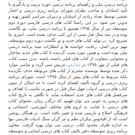
برنامه درسی ملی و راهنمای برنامه درسی حوزه تربیت و یادگیری با
تأیید استادان و صاحب نظران شورای برنامه ریزی درسی و اعتبار
بخشی توسط تعداد زیادی از استادان و دبیران سراسر كشور تهیه و
تدوین می شود. در این راستا كتاب های درسی فارسی دوره دوم
متوسطه نیز از سال ۱۳۹۵ همسو با برنامه درسی ملی، نو نگاشت
بوده و در سه سال قبل متنی از این كتب حذف نشده است. امیری نیا
تصریح كرد: در تولید كتاب های جدید و نو نگاشت دوره دوم متوسطه،
مهم ترین اصل، رعایت خواسته ها و انتظارات سند برنامه درسی
ملی بوده است و همین مورد سبب گردیده تا كتاب های جدید ساختار
و محتوایی متفاوت از كتاب های قبلی داشته باشند. بدین سبب كتاب
های قبلی از مهر ۱۳۹۵ در
مدارس
تدریس نمی گردد و تمامی موارد
ذكر شده توسط نویسنده محترم از كتاب های مربوطه حذف نگردیده
بلكه مربوط به كتاب های پیش از سال ۱۳۹۵ است. شورای برنامه
ریزی درسی و گروه تألیف اهتمام كرده است تا حد امكان از متون
كتاب های درسی ادبیات چهل سال قبل در صورت تناسب با اهداف و
سرفصل های كتاب های جدید استفاده نماید. با نگاهی به تاریخ كتاب
های درسی به خوبی می توان فهمید كه درگذر زمان، محتوای كتاب
های درسی با عنایت به لزوم های مختلف آموزشی، اجتماعی و
فرهنگی اصلاح و بازبینی شده و تغییر یافته است. بر همگان روشن
است كه از اقیانوس بیكران نظم و نثر گران سنگ ادبیات فارسی تنها
به اندازه ظرف محدود كتاب درسی می توان بهره گرفت. معاون
برنامه ریزی متوسطه دفتر تالیف كتاب های درسی ابتدایی و متوسطه