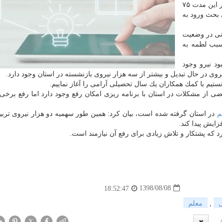
اداره كل آموزش و پرورش استان شروع به كار كردم كه در این مدت ۷۵
 ۲۵ درصد نیز برای بحث ورود به
انی در وضعیت
سبب لطمه به
 اینكه در استان حدود ۱۶ هزار و ۲۰۰ كمبود نیرو وجود
تیم با كمك همكاران یك سال تحصیلی آرامی را آغاز نماییم.
ز مشكلات در استان با برنامه ریزی امكان رفع وجود دارد اما رفع برخی 
م
در استان گرفته شده است، بیان كرد: همین طور سهمیه دو هزار نیروی ترب
فزایش پیدا كند.
 كه پشتكار و تلاش زیادی برای رفع آن نیازمند است.
1398/08/08
18:52:47
,
معلم
X