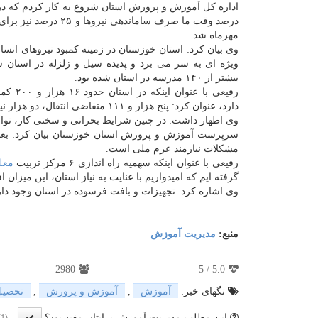
درصد وقت ما صرف ساماندهی نیروها و
مهرماه شد.
وی بیان كرد: استان خوزستان در زمینه كمبود نیروهای انس
ویژه ای به سر می برد و پدیده سیل و زلزله در استان 
بیشتر از ۱۴۰ مدرسه در استان شده بود.
رفیعی با عنوان
دارد، عنوان كرد: پنج هزار و ۱۱۱ متقاضی انتقال، دو هزار نیروی در حال تبدیل و بیشتر از سه هزار نیروی بازنشسته در استان وجود دارد.
وی اظهار داشت: در چنین شرایط بحرانی و سختی كار، توانس
سرپرست آموزش و پرورش استان خوزستان بیان كرد: بعضی ا
مشكلات نیازمند عزم ملی است.
رفیعی با عنوان اینكه سهمیه راه اندازی ۶ مركز تربیت
معل
گرفته ایم كه امیدواریم با عنایت به نیاز استان، این میزان ا
وی اشاره كرد: تجهیزات و بافت فرسوده در استان وجود دارد
منبع:
مدیریت آموزش
2980
5
/
5.0
تگهای خبر:
آموزش
,
آموزش و پرورش
,
تحصیل
این مطلب مدیریت آموزش برایتان مفید بود؟