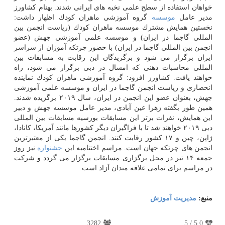
خواهان استفاده از سطح علمی نخبه های ایرانی شدند. بهنام كشاورز
مدیر عامل
موسسه
گروه آموزشی ماهران كودك اظهار داشت:
نخستین همایش مشترك موسسه ماهران كودك (ریاست انجمن بین
المللی گاجما در ایران) و موسسه علمی آموزشی جهش (عضو
انجمن بین المللی گاجما در ایران) با حضور چرتكه آموزان از سراسر
ایران برگزار می شود و برگزیدگان این رقابت به مسابقات بین
المللی محاسبات ذهنی كه امسال در دبی برگزار می شود، راه
خواهند یافت. كشاورز افزود: گروه آموزشی ماهران كودك نماینده
انحصاری و ریاست انجمن گاجما در ایران و موسسه علمی آموزشی
جهش، بعنوان عضو این انجمن در ایران، سال ۲۰۱۹ برگزیده شدند.
همین طور بگفته زهرا عین آبادی، مدیر عامل موسسه جهش و دبیر
این همایش، نفرات برتر این مسابقات بورسیه مسابقات بین المللی
دبی ۲۰۱۹ خواهند شد تا با فراگیران دیگر كشورها مانند آمریكا، كانادا،
ژاپن، چین و ۱۷ كشور رقابت كنند. انجمن گاجما یكی از معتبرترین
انجمن های چرتكه جهان است. مراسم اختتامیه این
جشنواره
نیز روز
جمعه ۱۴ تیر در محل برگزاری مسابقات برگزار می گردد و شركت
در مراسم برای تمامی علاقه مندان آزاد است.
منبع:
مدیریت آموزش
3282
5
/
5.0