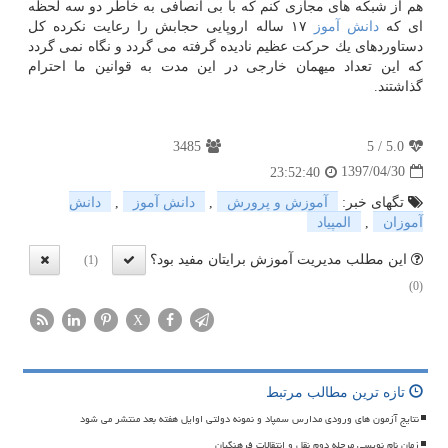
هم از شبكه های مجازی كنم كه با بی انصافی به خاطر دو سه لحظه
ای كه
دانش آموز
۱۷ ساله اروپایی حجابش را رعایت نكرده كل
دستاوردهای یك حركت عظیم نادیده گرفته می گردد و نگاه نمی گردد
كه این تعداد میهمان خارجی در این مدت به قوانین ما احترام
گذاشتند.
3485
5
/
5.0
1397/04/30
23:52:40
تگهای خبر:
آموزش و پرورش
,
دانش آموز
,
دانش
آموزان
,
المپیاد
این مطلب مدیریت آموزش برایتان مفید بود؟
(1)
(0)
X
تازه ترین مطالب مرتبط
نتایج آزمون های ورودی مدارس سمپاد و نمونه دولتی اوایل هفته بعد منتشر می شود
زمان نام نویسی مرحله دوم نقل و انتقالات فرهنگیان