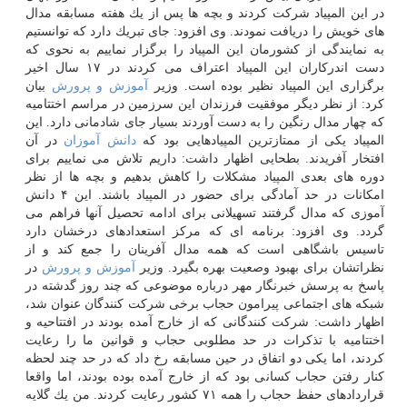
در این المپیاد شركت كردند و بچه ها پس از یك هفته مسابقه مدال
های خویش را دریافت نمودند. وی افزود: جای تبریك دارد كه توانستیم
به نمایندگی از كشورمان این المپیاد را برگزار نماییم به نحوی كه
دست اندركاران این المپیاد اعتراف می كردند در ۱۷ سال اخیر
برگزاری این المپیاد نظیر بوده است. وزیر
آموزش و پرورش
بیان
كرد: از نظر دیگر موفقیت فرزندان این سرزمین در مراسم اختتامیه
كه چهار مدال رنگین را به دست آوردند بسیار جای شادمانی دارد. این
المپیاد یكی از ممتازترین المپیادهایی بود كه
دانش آموزان
در آن
افتخار آفریدند. بطحایی اظهار داشت: داریم تلاش می نماییم برای
دوره های بعدی المپیاد مشكلات را كاهش بدهیم و بچه ها از نظر
امكانات در حد آمادگی برای حضور در المپیاد باشند. این ۴ دانش
آموزی كه مدال گرفتند تسهیلانی برای ادامه تحصیل آنها فراهم می
گردد. وی افزود: برنامه ای كه مركز استعدادهای درخشان دارد
تاسیس باشگاهی است كه همه مدال آفرینان را جمع كند و از
نظراتشان برای بهبود وصعیت بهره بگیرد. وزیر
آموزش و پرورش
در
پاسخ به پرسش خبرنگار مهر درباره موضوعی كه چند روز گدشته در
شبكه های اجتماعی پیرامون حجاب برخی شركت كنندگان عنوان شد،
اظهار داشت: شركت كنندگانی كه از خارج آمده بودند در افتتاحیه و
اختتامیه با تذكرات در حد مطلوبی حجاب و قوانین ما را رعایت
كردند، اما یكی دو اتفاق در حین مسابقه رخ داد كه در حد چند لحظه
كنار رفتن حجاب كسانی بود كه از خارج آمده بوده بودند، اما واقعا
قراردادهای حفظ حجاب را همه ۷۱ كشور رعایت كردند. من یك گلایه