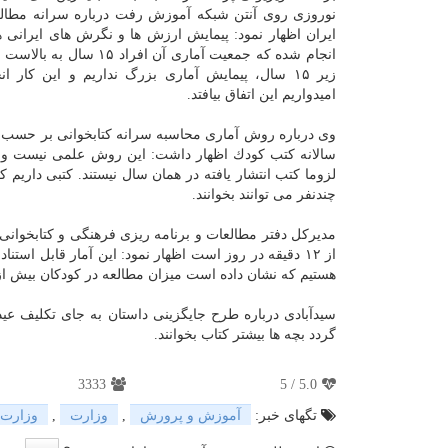
نوروزی روی آنتن شبكه آموزش رفت درباره سرانه مطالع
انجام شده كه جمعیت آماری آن افراد ۱۵
زیر ۱۵ سال، پیمایش آماری بزرگ نداریم و این كار ا
امیدواریم این اتفاق بیافتد.
وی درباره روش آماری محاسبه سرانه كتابخوانی بر حسب
سالانه كتب كودك اظهار داشت: این روش علمی نیست و فق
لزوما كتب انتشار یافته در همان سال نیستند. كتبی داریم ك
چندنفر می توانند بخوانند.
مدیركل دفتر مطالعات و برنامه ریزی فرهنگی و كتابخوانی
از ۱۲ دقیقه در روز است اظهار نمود: این آمار قابل استناد است. در حال اجرای پیمایشی با همكاری
هستیم كه نشان داده است میزان مطالعه در كودكان بیش از
سیدآبادی درباره طرح جایگزینی داستان به جای تكلیف عی
گردد بچه ها بیشتر كتاب بخوانند.
3333
5
/
5.0
تگهای خبر:
آموزش و پرورش
,
وزارت
,
وزارت 