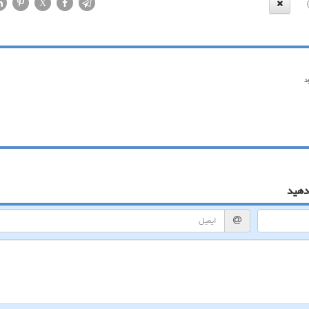
X
د
دهید