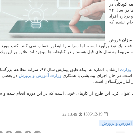
ه كودكان در
ایران اظهار نمود: پیمایش ارزش ها و نگرش های ایرانی ها در سال ۹۴
 سال به بالاست و درباره افراد
نجام نشده كه
 میزان فروش
ط یك نوع برآورد است، اما سرانه را اینطور حساب نمی كنند. كتب مورد 
ه مربوط به سال های قبل هستند و در كتابخانه ها موجود اند. علاوه بر این یك 
وزارت
ارشاد با اشاره به اینكه طبق پیمایش سال ۹۴، سرانه مطا
وزارت
آموزش و پرورش
در بعضی اس
 آمار بزرگسالان است.
د عنوان كرد: این طرح از كارهای خوبی است كه در این دوره انجام شده و
1396/12/19
22:13:49
آموزش و پرورش