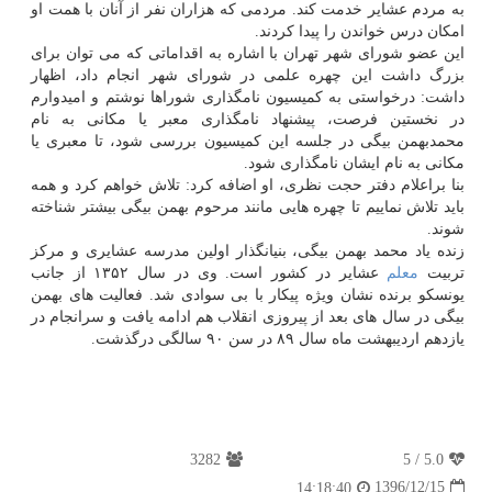
به مردم عشایر خدمت كند. مردمی كه هزاران نفر از آنان با همت او
امكان درس خواندن را پیدا كردند.
این عضو شورای شهر تهران با اشاره به اقداماتی كه می توان برای
بزرگ داشت این چهره علمی در شورای شهر انجام داد، اظهار
داشت: درخواستی به كمیسیون نامگذاری شوراها نوشتم و امیدوارم
در نخستین فرصت، پیشنهاد نامگذاری معبر یا مكانی به نام
محمدبهمن بیگی در جلسه این كمیسیون بررسی شود، تا معبری یا
مكانی به نام ایشان نامگذاری شود.
بنا براعلام دفتر حجت نظری، او اضافه كرد: تلاش خواهم كرد و همه
باید تلاش نماییم تا چهره هایی مانند مرحوم بهمن بیگی بیشتر شناخته
شوند.
زنده یاد محمد بهمن بیگی، بنیانگذار اولین مدرسه عشایری و مركز
تربیت
معلم
عشایر در كشور است. وی در سال ۱۳۵۲ از جانب
یونسكو برنده نشان ویژه پیكار با بی سوادی شد. فعالیت های بهمن
بیگی در سال های بعد از پیروزی انقلاب هم ادامه یافت و سرانجام در
یازدهم اردیبهشت ماه سال ۸۹ در سن ۹۰ سالگی درگذشت.
3282
5
/
5.0
1396/12/15
14:18:40