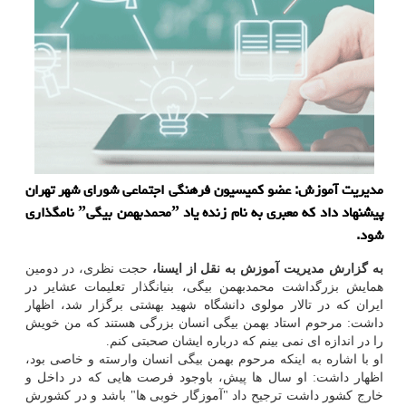
مدیریت آموزش: عضو كمیسیون فرهنگی اجتماعی شورای شهر تهران
پیشنهاد داد كه معبری به نام زنده یاد ˮمحمدبهمن بیگیˮ نامگذاری
شود.
به گزارش مدیریت آموزش به نقل از ایسنا،
حجت نظری، در دومین
همایش بزرگداشت محمدبهمن بیگی، بنیانگذار تعلیمات عشایر در
ایران كه در تالار مولوی دانشگاه شهید بهشتی برگزار شد، اظهار
داشت: مرحوم استاد بهمن بیگی انسان بزرگی هستند كه من خویش
را در اندازه ای نمی بینم كه درباره ایشان صحبتی كنم.
او با اشاره به اینكه مرحوم بهمن بیگی انسان وارسته و خاصی بود،
اظهار داشت: او سال ها پیش، باوجود فرصت هایی كه در داخل و
خارج كشور داشت ترجیح داد "آموزگار خوبی ها" باشد و در كشورش