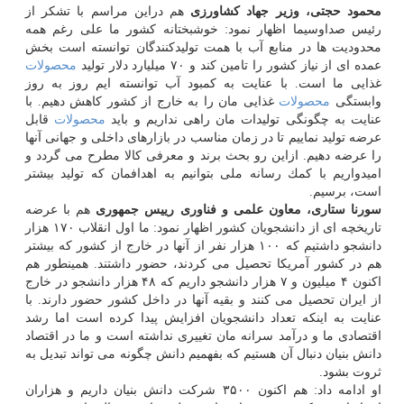
محمود حجتی، وزیر جهاد كشاورزی
هم دراین مراسم با تشكر از
رئیس صداوسیما اظهار نمود: خوشبختانه كشور ما علی رغم همه
محدودیت ها در منابع آب با همت تولیدكنندگان توانسته است بخش
عمده ای از نیاز كشور را تامین كند و ۷۰ میلیارد دلار تولید
محصولات
غذایی ما است. با عنایت به كمبود آب توانسته ایم روز به روز
وابستگی
محصولات
غذایی مان را به خارج از كشور كاهش دهیم. با
عنایت به چگونگی تولیدات مان راهی نداریم و باید
محصولات
قابل
عرضه تولید نماییم تا در زمان مناسب در بازارهای داخلی و جهانی آنها
را عرضه دهیم. ازاین رو بحث برند و معرفی كالا مطرح می گردد و
امیدواریم با كمك رسانه ملی بتوانیم به اهدافمان كه تولید بیشتر
است، برسیم.
سورنا ستاری، معاون علمی و فناوری رییس جمهوری
هم با عرضه
تاریخچه ای از دانشجویان كشور اظهار نمود: ما اول انقلاب ۱۷۰ هزار
دانشجو داشتیم كه ۱۰۰ هزار نفر از آنها در خارج از كشور كه بیشتر
هم در كشور آمریكا تحصیل می كردند، حضور داشتند. همینطور هم
اكنون ۴ میلیون و ۷ هزار دانشجو داریم كه ۴۸ هزار دانشجو در خارج
از ایران تحصیل می كنند و بقیه آنها در داخل كشور حضور دارند. با
عنایت به اینكه تعداد دانشجویان افزایش پیدا كرده است اما رشد
اقتصادی ما و درآمد سرانه مان تغییری نداشته است و ما در اقتصاد
دانش بنیان دنبال آن هستیم كه بفهمیم دانش چگونه می تواند تبدیل به
ثروت بشود.
او ادامه داد: هم اكنون ۳۵۰۰ شركت دانش بنیان داریم و هزاران