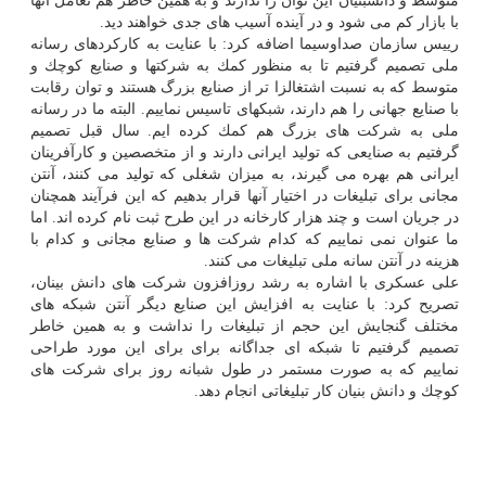
متوسط و دانش­بنیان این توان را ندارند و به همین خاطر هم تعامل آنها
با بازار كم می­ شود و در آینده آسیب­ های جدی خواهند دید.
رییس سازمان صداوسیما اضافه كرد: با عنایت به كاركردهای رسانه
ملی تصمیم گرفتیم تا به منظور كمك به شركت­ها و صنایع كوچك و
متوسط كه به نسبت اشتغال­زا تر از صنایع بزرگ هستند و توان رقابت
با صنایع جهانی را هم دارند، شبكه­ای تاسیس نماییم. البته ما در رسانه
ملی به شركت­ های بزرگ هم كمك كرده ­ایم. سال قبل تصمیم
گرفتیم به صنایعی كه تولید ایرانی دارند و از متخصصین و كارآفرینان
ایرانی هم بهره می­ گیرند، به میزان شغلی كه تولید می­ كنند، آنتن
مجانی برای تبلیغات در اختیار آنها قرار بدهیم كه این فرآیند همچنان
در جریان است و چند هزار كارخانه در این طرح ثبت ­نام كرده­ اند. اما
ما عنوان نمی­ نماییم كه كدام شركت­ ها و صنایع مجانی و كدام با
هزینه در آنتن سانه ملی تبلیغات می­ كنند.
علی ­عسكری با اشاره به رشد روزافزون شركت ­های دانش­ بینان،
تصریح كرد: با عنایت به افزایش این صنایع دیگر آنتن شبكه­ های
مختلف گنجایش این حجم از تبلیغات را نداشت و به همین خاطر
تصمیم گرفتیم تا شبكه ­ای جداگانه برای برای این مورد طراحی
نماییم كه به صورت مستمر در طول شبانه­ روز برای شركت­ های
كوچك و دانش­ بنیان كار تبلیغاتی انجام دهد.