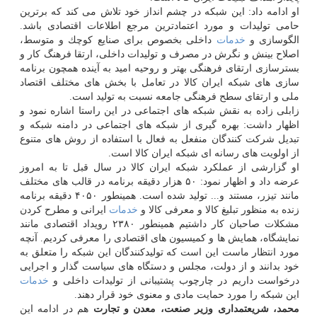
او ادامه داد: این شبكه در چشم انداز خود تلاش می كند كه برترین
حامی تولیدات و مورد اعتمادترین مرجع اطلاعات اقتصادی باشد.
الگوسازی و
خدمات
داخلی بخصوص برای صنایع كوچك و متوسط،
اصلاح بینش و نگرش در مصرف و تولیدات داخلی، ارتقا فرهنگ كار و
بسترسازی ارتقای فرهنگی بهتر و روحیه امید به آینده همچون برنامه
سازی های شبكه ایران كالا در تعامل با بخش های مختلف اقتصاد
ملی و ارتقای سطح فرهنگی جامعه نسبت به تولید است.
زابلی زاده به نقش شبكه های اجتماعی در این راستا اشاره نمود و
اظهار داشت: بهره گیری از شبكه های اجتماعی در دامنه شبكه و
تبدیل شركت كنندگان منفعل به فعال با استفاده از روش های متنوع
از اولویت های رسانه ای شبكه ایران كالا است.
او گزارشی از عملكرد شبكه ایران كالا در سال قبل تا به امروز
عرضه داد و اظهار نمود: ۵۰ هزار دقیقه برنامه در قالب های مختلف
مانند تیزر، مستند و... تولید شده است. همینطور ۴۰۵۰ دقیقه برنامه
زنده به منظور تبلیغ كالا و معرفی كالا و
خدمات
ایرانی و مطرح كردن
مشكلات صاحبان كار داشتیم همینطور ۲۳۸۰ رویداد اقتصادی مانند
نمایشگاه، همایش ها و كمیسیون های اقتصادی را معرفی كردیم. آنچه
مورد انتظار ماست این است كه تولیدكنندگان این شبكه را متعلق به
خود بدانند و از دولت، مجلس و دستگاه های سیاست گذار و اجرایی
درخواست داریم در چارچوب پشتیبانی از تولیدات داخلی و
خدمات
این شبكه را مورد حمایت مادی و معنوی خود قرار دهند.
محمد، شریعتمداری وزیر صنعت، معدن و تجارت
هم در ادامه این