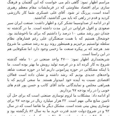
مراسم اظهار نمود: گاهی دلم می خواست كه این گفتمان و فرهنگ
سازی برای اقتصاد مقاومتی كه در فرمایشات مقام معظم رهبری
آمده است، پررنگ تر شود. آقای علی عسكری شما كار باارزشی
كردید و قدم در راهی كه باید می گذاشتید، گذاشتید.
او در ادامه از صداوسیما تشكر كرد و اظهار داشت: صنعت ایران سیر
صعودی و افول فراوانی در این مدت داشته است. ما در گذشته نه
چندان دور رشد منفی ۱۰ درصد را داشتیم كه برای ما ناخوشایند بود.
خوشحال هستیم كه با همت صنعتگران علی رغم فشارهای نظام
سلطه توانستیم برخیزیم و همینطور روند رو به رشد صنعتی ما شروع
شد. هرچند كه بر پیكره صنعت ما زخمی وجود دارد اما شكوفایی هم
در این راستا است.
شریعتمداری اظهار نمود: ۴۷۰۰ واحد صنعتی در ۱۰ ماهه گذشته
شروع به كار كرده اند و در عرصه تولید رویش ما بهتر بوده است. ما
با اینكه مشكلاتی در حوزه پیرامونی داریم اما در حوزه صنعت شاهد
واحدهای جدیدی بودیم كه رشد داشته و نشان داده است فعالان
اقتصادی نسبت به آینده خود امیدوار هستند. ما سعی كردیم كه با
همراهی مجلس و نمایندگانی مانند آقای كاتب و حسن پور قدم های
خوبی را در راه بودجه ۹۷ برداریم.
او ادامه داد: مشكلات ما لزوم نوسازی صنعتی است كه برای حل آن
تامین منابع مالی مهم است. ۳۲ هزار میلیارد ریال در بودجه ۹۷ برای
نوسازی پیش بینی شده است. مشكل دیگر ما تقاضا است كه در سال
۹۲ و در شروع دولت جدید قدرت خرید ما به سال ۸۲ بازگشته بود و