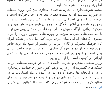
در سال ۹۶ هم توانستیم مانند سال ۹۱ شویم كه باز هم عقب هستیم
اما روند رو به رشد هم داشته ایم.
محمد شریعتمداری با اشاره به فضای مجازی بیان كرد: روند تبلیغات
به صورت شتابنده ای به سمت فضای مجازی در حال حركت است و
عرصه شبكه های اجتماعی، سایت ها و... گسترش یافته است. با
وجود روزنامه های آنلاین، گوگل و... همچنان تلویزیون بعنوان مهمترین
مركز تبلیغاتی جایگاه خویش را دارد. به علت اینكه تلویزیون می تواند
با جذابیت های بصری، صوتی و چهره های مشهور باوری را برای
مصرف كالاهای ایرانی میان مردم تولید كند. ما باید در شبكه ایران
كالا فرهنگ مصرف و كالای ایرانی را بیشتر از تبلیغ یك برند خاص
مورد توجه قرار دهیم. فرهنگ سازی از تولید یك برند خاص ایرانی
بهتر است و امیدوارم اندیشه مسمومی كه معتقد می باشد كالای
ایرانی بی كیفیت است را از بین ببریم.
وزیر صنعت، معدن و تجارت ادامه داد: ما در عرصه تبلیغات ایرانی
شبكه های گسترده ای را داریم و هم اكنون شورای حمایت برندسازی
را در وزارتخانه ها بوجود آورده ایم. در آینده نزدیك استارتاپ ها در
راس بالاترین ایجادكننده های درآمد و ثروت خواهند بود و سازمان
صنایع كوچك در خدمت شبكه ایران كالا است تا بتوانیم این كار را
توسعه
دهیم.