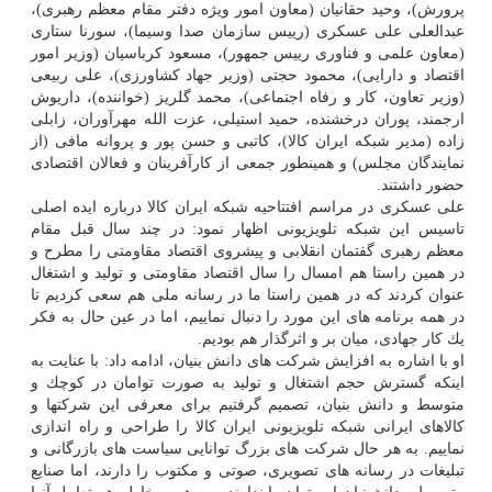
پرورش)، وحید حقانیان (معاون امور ویژه دفتر مقام معظم رهبری)،
عبدالعلی علی عسكری (رییس سازمان صدا وسیما)، سورنا ستاری
(معاون علمی و فناوری رییس جمهور)، مسعود كرباسیان (وزیر امور
اقتصاد و دارایی)، محمود حجتی (وزیر جهاد كشاورزی)، علی ربیعی
(وزیر تعاون، كار و رفاه اجتماعی)، محمد گلریز (خواننده)، داریوش
ارجمند، پوران درخشنده، حمید استیلی، عزت الله مهرآوران، زابلی
زاده (مدیر شبكه ایران كالا)، كاتبی و حسن پور و پروانه مافی (از
نمایندگان مجلس) و همینطور جمعی از كارآفرینان و فعالان اقتصادی
حضور داشتند.
علی عسكری در مراسم افتتاحیه شبكه ایران كالا درباره ایده اصلی
تاسیس این شبكه تلویزیونی اظهار نمود: در چند سال قبل مقام
معظم رهبری گفتمان انقلابی و پیشروی اقتصاد مقاومتی را مطرح و
در همین راستا هم امسال را سال اقتصاد مقاومتی و تولید و اشتغال
عنوان كردند كه در همین راستا ما در رسانه ملی هم سعی كردیم تا
در همه برنامه­ های این مورد را دنبال نماییم، اما در عین حال به فكر
یك كار جهادی، میان بر و اثرگذار هم بودیم.
او با اشاره به افزایش شركت­ های دانش بنیان، ادامه داد: با عنایت به
اینكه گسترش حجم اشتغال و تولید به صورت توامان در كوچك و
متوسط و دانش بنیان، تصمیم گرفتیم برای معرفی این شركت­ها و
كالاهای ایرانی شبكه تلویزیونی ایران كالا را طراحی و راه­ اندازی
نماییم. به هر حال شركت­ های بزرگ توانایی سیاست­ های بازرگانی و
تبلیغات در رسانه ­های تصویری، صوتی و مكتوب را دارند، اما صنایع