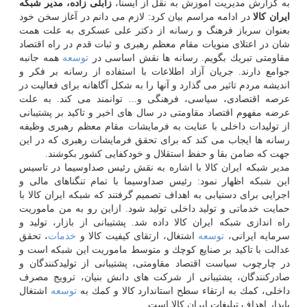
به گزارش مدیریت آموزش به نقل از ایسنا،
زابلی زاده، مدیر شبكه
ایران كالا
در ادامه مراسم بیان كرد: لازم می دانم در آغاز سخن خود
بعنوان سرباز فرهنگ و رسانه از دكتر علی عسكری به علت همت
شان در اعتلای منویات مقام معظم رهبری و ثبات قدم در راه اقتصاد
مقاومتی تبریك بگویم. رسانه ها نقش اساسی در
توسعه
همه جانبه
جوامع دارند. جریان آزاد اطلاعات با استفاده از رسانه بر فكر و
اندیشه مردم تاثیر می گذارد و آنها را به شكل آگاهانه برای فعالیت در
عرصه اقتصادی، سیاسی، فرهنگی و... توانمند می كند. به علت
عرضه مفهوم اقتصاد مقاومتی در سال های اخیر و تاكید بر پشتیبانی
از تولیدات داخلی با عنایت به فرمایشات مقام معظم رهبری وظیفه
رسانه ها ایجاب می كند كه برای تحقق فرمایشات رهبری كه در این
جهت كه ضامن بقا و حفظ استقلال و خودكفایی كشور بكوشند.
مدیر شبكه ایران كالا با اشاره به نقش رئیس صداوسیما در تاسیس
این شبكه اظهار نمود: رئیس صداوسیما با تمام تنگناهای مالی و
اجرایی برای دستیابی به اهداف تصمیم گرفتند كه شبكه ایران كالا با
حمایت خدماتی و تولید داخلی تولید شود. ازاین رو به من ماموریت
راه اندازی شبكه ایران كالا داده شد. پشتیبانی از بازار، تولید و
سرمایه ایرانی،
توسعه
اشتغال، ارتقای كیفیت كالا و
خدمات
، تحقق
عدالت با تاكید بر صنایع كوچك و متوسط ماموریت این شبكه است و
در چارچوب سیاست اقتصاد مقاومتی، پشتیبانی از تولیدكنندگان و
صادركنندگان، پشتیبانی از شركت های دانش بنیان، ترویج مصرف
داخلی، كمك به ارتقاء سطح استاندارد كالا و كمك به
توسعه
اشتغال
پایدار اهداف تبلیغات ایران كالا است.