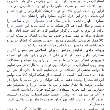
استارتاپ در كشور وجود دارد. این نسل جوان در حال وارد شدن به
حوزه اقتصاد است و شركت هایی را در این راستا تاسیس می كند.
ازاین رو شبكه ایران كالا می تواند فرهنگ كارآفرینی را تولید كند و
این شبكه باید از این افراد الگویی بسازد و آنها را نشان دهد.
ستاری اظهار داشت: ما در سال قبل
جشنواره
ایران ساخت را
داشتیم و سال آینده هم اگر شبكه به ما كمك نماید این
جشنواره
را
برای بار دوم به خوبی برگزار خواهیم كرد. حركت جدید آقای علی
عسكری برای ما مهم است و حدود یك سال با ایشان در شبكه ایران
كالا همكاری نزدیك داشتیم و مدیون زحماتی هستیم كه ایشان در دوره
خود داشته اند و امیدواریم كه این حركت ادامه پیدا كند.
پروانه مافی، نماینده مجلس شورای اسلامی
هم بعنوان آخرین
سخنران اظهار نمود: از آقای علی عسكری برای تولید این شبكه
تلویزیونی تشكر می كنم. ما در مجلس برای رفع موانع و مشكلات
پیش روی استارتاپ ها در فراكسیون تولید و اشتغال تلاش می نماییم
تا بتوانیم بخشی از مشكلات را حل نماییم البته تا اندازه ای هم این
هدف به دست آمده است. با استفاده از شبكه ایران كالا می توانیم
این فعالیت را
توسعه
دهیم. ما باید جوانان را باور نماییم تا تحول در
تمامی عرصه ها اتفاق بیفتد و من به تمامی وزرا و مسئولین هم
سفارش می كنم تجربه استفاده از ظرفیت جوانان را داشته باشند.
در آخر مراسم هم از داریوش ارجمند، حمید استیلی، پوران درخشنده،
محمد گلریز و عزت الله مهرآوران بعنوان حامیان تولید داخلی تقدیر
به عمل آمد.
این مراسم به صورت زنده از شبكه ایران كالا پخش گردید و بخش