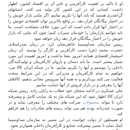
او با تاكید بر اهمیت كارآفرینی و تاثیر آن بر اقتصاد كشور، اظهار
داشت: كسانی كه در این كشور كار تولید می­ كنند، انسان­های
گرانقدری هستند كه باید آنها را تكریم نماییم. اگر ملتی بازار خویش را
در اختیار بیگانگان قرار دهد، در واقع بالاترین توان اقتصادی خویش را
در اختیار آنها قرار داده است كه این مورد خلاف مصلحت است. ما
باید بتوانیم بازارمان را خودمان سیراب كنیم؛ چون كه ملتی كه بازار
خویش را در اختیار بیگانگان قرار دهد زیان خواهد نمود.
رییس سازمان صداوسیما خاطرنشان كرد: در زمان صدراسلام،
حضرت محمد (ص) دست كارآفرین و كارگر را بوسید. آن زمان
استعمار اقتصادی همانند امروز معنا نداشت و امروز اهمیت این مورد
بسیار بیشتر است. ما باید دستان و بازوان كارآفرینان و تولیدكنندگان
داخلی را ببوسیم و آنها را تكریم نماییم. ما در شبكه ایران كالا می­
خواهیم به تمام كارآفرینان و مدیرانی كه در این شرایط سخت
فعالیت می ­كنند بپردازیم و به همه آنها سرویس مجانی بدهیم، كالاهای
آنها را معرفی و در بازار فروش از آنها حمایت نماییم.
علی­ عسكری در ادامه سخنان خود خطاب به زابلی زاده، رییس شبكه
ایران كالا اظهار نمود كه این شبكه نیاز به یك سایت كامل و پیشرفته
دارد تا بتواند
محصولات
شركت ­های مختلف را معرفی نماید و در
صورت چندزبانه بودند هم می­ تواند زمینه های صادرات را هم فراهم
كند.
او همینطور از دولت خواست در این مسیر به سازمان صداوسیما
كمك نماید تا مسیر پیشرفت صنایع و كارآفرینان داخلی هموارتر شود.