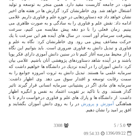
شود، در جامعه كاربست مفید دارد. همین منجر به توسعه و تولید
اشتغال خواهد شد. وی خاطرنشان كرد: گزارش ها در هفته های اخیر
نشان خواهد داد چه دستاوردهایی در حوزه علم و فناوری داریم. غلامی
ادامه داد: نقش علم و فناوری را به سادگی و به صورت ظاهری می
بینیم. زمان فعلی را با دو دهه پیش مقایسه می كنیم، سرعت
پیشرفت سرسام آور است. در سال های آینده هم این سرعت با یك
حركت مضاعف پیش می رود. وی خاطرنشان كرد: نگاه به علم و
فناوری و تبدیل دانش به فناوری ضروری است. باید بتوانیم این نگاه
را از محیط مدرسه آغاز كنیم تا در سنین دانش آموزی دارای فكر پویا
باشند و در آینده شاهد دستاوردهای پژوهشی آنان باشیم. غلامی بیان
كرد: دانش آموزان را در آینده نزدیك در دانشگاه ها خواهیم داشت كه
سرمایه علمی ما هستند. تبدیل دانش به ثروت امروزه جوامع را به
سمت رقابت توسعه و اقتدار سوق می دهد. وی اظهار داشت:
سرمایه های مادی اگر در پشتیبانی سرمایه انسانی قرار گیرند تاثیر
گذار هستند. وی با تاكید بر تقویت اعتماد به نفس و انگیزه اظهار
داشت: از دانشگاه ها و پارك های علم و فناوری درخواست دارم تا با
هماهنگی
آموزش و پرورش
در را به روی دانش آموزان بگشایند و
افق پر امید را نشان دهیم.
3308
5
/
5.0
1396/09/22
09:54:33