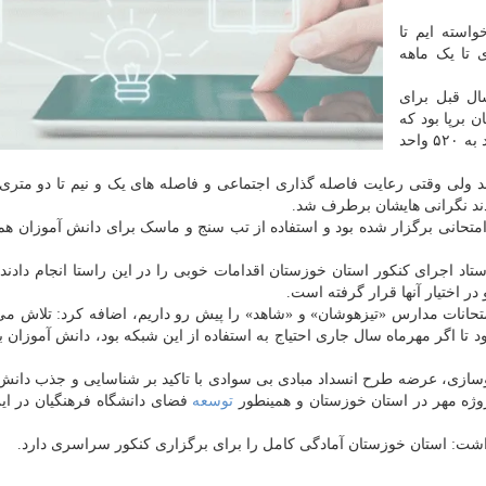
استه ایم تا
ی تا یک ماهه
ال قبل برای
استان خوزستان برپا بود که
سال جاری به علت رعایت فاصله گذاری اجتماعی این تعداد به ۵۲۰ واحد
د ولی وقتی رعایت فاصله گذاری اجتماعی و فاصله های یک و نیم تا دو متری 
دند نگرانی هایشان برطرف شد.
سلامت در حوزه های امتحانی برگزار شده بود و استفاده از تب سنج و ماسک برای دانش آموزان 
 اجرای کنکور استان خوزستان اقدامات خوبی را در این راستا انجام دادند 
ر اختیار آنها قرار گرفته است.
امتحانات مدارس «تیزهوشان» و «شاهد» را پیش رو داریم، اضافه کرد: تلاش می
تا اگر مهرماه سال جاری احتیاج به استفاده از این شبکه بود، دانش آموزان 
سازی، عرضه طرح انسداد مبادی بی سوادی با تاکید بر شناسایی و جذب دانش
روژه مهر در استان خوزستان و همینطور
توسعه
فضای دانشگاه فرهنگیان در ای
اشت: استان خوزستان آمادگی کامل را برای برگزاری کنکور سراسری دارد.