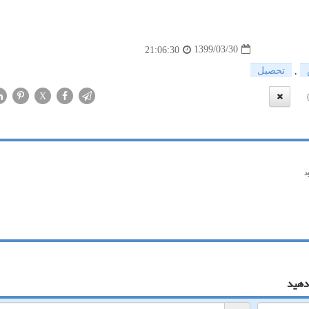
1399/03/30
21:06:30
,
تحصیل
X
د
دهید