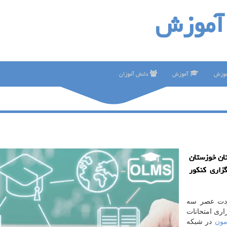
آموزش
موزش
آموزش
دانش آموزان
ان خوزستان
زاری كنكور
ودت عصر سه
اری امتحانات
مون
در شبکه