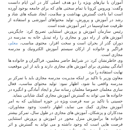
آموزان با نیازهای ویژه را دو هدف اصلی كار در این ایام دانست
وگفت: ویروس كرونا با تمام سختی های كه برای جامعه بوجود آورده
است اما باعث گسترش بهداشت و سلامت، ایجاد شبكه های شاد و
رشد در آموزش و پرورش، تولید محتواهای آموزشی و استفاده از
ظرفیت صداوسیما در امر آموزش شده است.
رئیس سازمان آموزش و پرورش استثنایی تصریح كرد: جایگزینی
آموزش های از راه دور و مجازی را راه تبدیل خانه به مدرسه در
دوران گذر از بحران است و سخت افزار، محتوی مناسب،
معلم
،
فراگیر و خانواده از اركان سیستم آموزش الكترونیك و مدرسه
مجازی است.
وی خاطرنشان كرد: در شرایط حاضر معلمین، فراگیران و خانواده ها
آمادگی بیشتری برای آموزش های مجازی دارند و باید از این موقعیت
نهایت استفاده را برد.
معاون وزیر با تاكید بر اینكه مدیریت مدرسه مجازی باید با تمركز بر
مدرسه واقعی بنا شود، اظهار نمود: تولید محتوای مناسب، فعال
سازی معلمان خصوصا معلمان رسانه ساز و ایجاد آمادگی و انگیزه در
خانواده ها می تواند به گسترش آموزش مجازی كمك شایانی بنماید.
حسینی با تاكید بر سه فرصت ویژه در حوزه استثنایی كه به امر
آموزش مجازی كمك می نماید، اظهار داشت: وجود مشاوران،
مددكاران و پزشكان، آموزش های مجازی در طول سال، تمركز بیشتر
خانواده ها برآموزش منزل محور در آموزش و پرورش استثنایی
فرصت هایی است كه وجود داشته و می تواند به گسترش و اثر