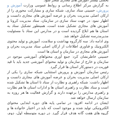
بخشی بیشتر آموزش های مجازی منجر شود.
به گزارش مركز اطلاع رسانی و روابط عمومی وزارت
آموزش و
پرورش
، حسینی ستاد سازی، شبكه سازی و مشاركت محوری را از
اركان اصلی مدیریت بحران و عرضه آموزش های مجازی دانست و
اظهار نمود: در جهت ستاد سازی در سازمان، ستاد مدیریت كرونا و
آموزش های مجازی تشكیل شده است، همینطور تشكیل ستاد به
استان ها هم ابلاغ گردیده است و در مدارس این ستاد با مسئولیت
مدیرمدرسه تشكیل خواهد شد.
وی ادامه داد: سه كارگروه بهداشت و سلامت، آموزش و تولید محتوی
الكترونیك و فناوری اطلاعات از اركان اصلی ستاد مدیریت بحران و
آموزش های مجازی در سازمان و استان ها است.
حسینی خاطرنشان كرد: جمع آوری محتواهای آموزشی موجود در
سازمان و خارج از سازمان و تولید محتوای آموزشی جدید باید با قید
فوریت در دستوركار استان ها قرار گیرد.
رئیس سازمان آموزش و پرورش استثنایی شبكه سازی را یكی از
اركان اصلی مدیریت بحران و عرضه آموزش های مجازی دانست و
اظهار داشت: شبكه راهبری و نظارت از ستاد تا استان ها تشكیل شده
است و ستاد نظارت و راهبری استان ها و ادارات استان ها هم نظارت
و راهبری مدارس را برعهده دارند و گزارش فعالیت ها هر روزه به
سازمان ارسال خواهد شد.
ایشان در ادامه افزود: در تمامی پایه های دوره ابتدایی محتوای
الكترونیكی تولید شده و موجود است كه باید در اختیار خانواده ها و
گروه های هفت گانه هدف قرار گیرد. در دوره متوسطه اول، دوم،