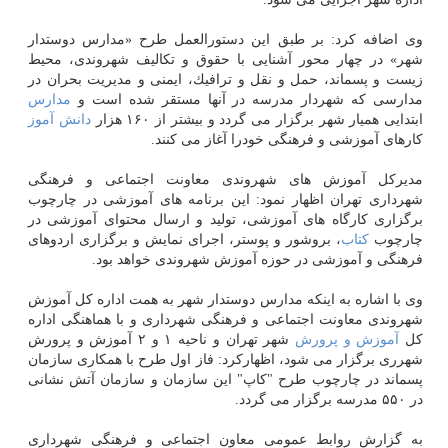
وی اضافه كرد: بر طبق این دستورالعمل طرح «مدارس دوستدار
شهر» در چهار محور آشنایی با حقوق و تكالیف شهروندی، محیط
زیست و پسماند، حمل و نقل و ترافیك، ایمنی و مدیریت بحران در
مدارسی كه شهردار مدرسه در آنها مستقر شده است و
مدارس
ابتدایی همیار شهر برگزار می گردد و بیشتر از ۱۶۰ هزار
دانش آموز
كارهای آموزشی و فرهنگی خودرا آغاز می كنند.
مدیركل آموزش های شهروندی معاونت اجتماعی و فرهنگی
شهرداری تهران اظهار نمود: این برنامه های آموزشی در چارچوب
برگزاری كارگاه های آموزشی، تولید و ارسال محتوای آموزشی در
چارچوب
كتاب
، بروشور و پوستر، اجرای نمایش و برگزاری اردوهای
فرهنگی و آموزشی در حوزه آموزش شهروندی خواهد بود.
وی با اشاره به اینكه مدارس دوستدار شهر به همت اداره كل آموزش
شهروندی معاونت اجتماعی و فرهنگی شهرداری و با هماهنگی اداره
كل
آموزش و پرورش
شهر تهران و ناحیه ۱ و ۲ آموزش و پرورش
شهرری برگزار می شود، اظهاركرد: فاز اول طرح با همكاری سازمان
پسماند در چارچوب طرح "كاپ" این سازمان و سازمان آتش نشانی
در ۵۵۰ مدرسه برگزار می گردد.
به گزارش روابط عمومی معاون اجتماعی و فرهنگی شهرداری