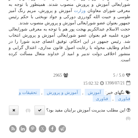
شورایعالی آموزش و پرورش منصوب شدند. همینطور با توجه به
معرفی شورای معاونان
وزارت
آموزش و پرورش، مریم رنگ آمیز
طوسی و حبیت الله گودرزی دوركی و جواد نوبختی با حكم رئیس
جمهور بعنوان عضو شورایعالی آموزش و پرورش منصوب شدند.
حجت الاسلام عبدالكریم بهجت پور هم با توجه به معرفی شورایعالی
حوزه علمیه قم بعنوان عضو شورایعالی آموزش و پرورش انتخاب
شد. رئیس جمهور در این احكام، توفیق اعضای جدید شورا را در
انجام وظایف محوله با رعایت اصول قانون مداری، اعتدال گرایی و
منشور اخلاقی دولت تدبیر و امید از خداوند متعال مسألت كرده
است.
2965
5
/
5.0
1398/07/21
15:02:32
تگهای خبر:
آموزش
,
آموزش و پرورش
,
تحقیقات و
فناوری
,
فناوری
این مطلب مدیریت آموزش برایتان مفید بود؟
(1)
(0)
X