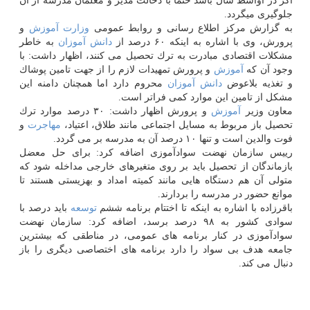
اگر در اواسط سال باشد حتما با دخالت مدیر و معلمان مدرسه از آن
جلوگیری میگردد.
به گزارش مركز اطلاع رسانی و روابط عمومی
وزارت
آموزش
و
پرورش، وی با اشاره به اینكه ۶۰ درصد از
دانش آموزان
به خاطر
مشكلات اقتصادی مبادرت به ترك تحصیل می كنند، اظهار داشت: با
وجود آن كه
آموزش
و پرورش تمهیدات لازم را از جهت تامین پوشاك
و تغذیه بلاعوض
دانش آموزان
محروم دارد اما همچنان دامنه این
مشكل از تامین این موارد كمی فراتر است.
معاون وزیر
آموزش
و پرورش اظهار داشت: ۳۰ درصد موارد ترك
تحصیل باز مربوط به مسایل اجتماعی مانند طلاق، اعتیاد،
مهاجرت
و
فوت والدین است و تنها ۱۰ درصد آن به مدرسه بر می گردد.
رییس سازمان نهضت سوادآموزی اضافه كرد: برای حل معضل
بازماندگان از تحصیل باید بر روی متغیرهای خارجی مداخله شود كه
متولی آن هم دستگاه هایی مانند كمیته امداد و بهزیستی هستند تا
موانع حضور در مدرسه را بردارند.
باقرزاده با اشاره به اینكه تا اختتام برنامه ششم
توسعه
باید درصد با
سوادی كشور به ۹۸ درصد برسد، اضافه كرد: سازمان نهضت
سوادآموزی در كنار برنامه های عمومی، در مناطقی كه بیشترین
جامعه هدف بی سواد را دارد برنامه های اختصاصی دیگری را باز
دنبال می كند.