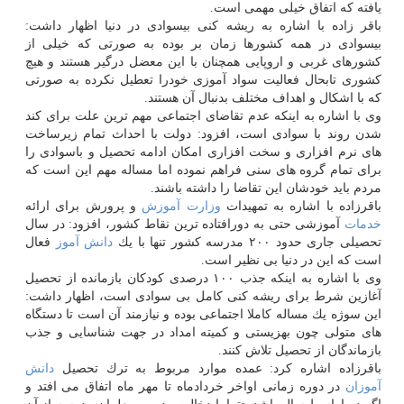
یافته كه اتفاق خیلی مهمی است.
باقر زاده با اشاره به ریشه كنی بیسوادی در دنیا اظهار داشت:
بیسوادی در همه كشورها زمان بر بوده به صورتی كه خیلی از
كشورهای غربی و اروپایی همچنان با این معضل درگیر هستند و هیچ
كشوری تابحال فعالیت سواد آموزی خودرا تعطیل نكرده به صورتی
كه با اشكال و اهداف مختلف بدنبال آن هستند.
وی با اشاره به اینكه عدم تقاضای اجتماعی مهم ترین علت برای كند
شدن روند با سوادی است، افزود: دولت با احداث تمام زیرساخت
های نرم افزاری و سخت افزاری امكان ادامه تحصیل و باسوادی را
برای تمام گروه های سنی فراهم نموده اما مساله مهم این است كه
مردم باید خودشان این تقاضا را داشته باشند.
باقرزاده با اشاره به تمهیدات
وزارت
آموزش
و پرورش برای ارائه
خدمات
آموزشی حتی به دورافتاده ترین نقاط كشور، افزود: در سال
تحصیلی جاری حدود ۲۰۰ مدرسه كشور تنها با یك
دانش آموز
فعال
است كه این در دنیا بی نظیر است.
وی با اشاره به اینكه جذب ۱۰۰ درصدی كودكان بازمانده از تحصیل
آغازین شرط برای ریشه كنی كامل بی سوادی است، اظهار داشت:
این سوژه یك مساله كاملا اجتماعی بوده و نیازمند آن است تا دستگاه
های متولی چون بهزیستی و كمیته امداد در جهت شناسایی و جذب
بازماندگان از تحصیل تلاش كنند.
باقرزاده اشاره كرد: عمده موارد مربوط به ترك تحصیل
دانش
آموزان
در دوره زمانی اواخر خردادماه تا مهر ماه اتفاق می افتد و