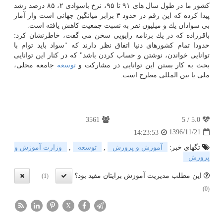
كشور ما در طول سال های ۹۱ تا ۹۵، نرخ باسوادی ۲، ۸۵ درصد رشد
پیدا كرده كه این رقم در حدود ۳ برابر میانگین جهانی است واز آمار
بی سوادان یك و میلیون نفر به نسبت جمعیت كاهش یافته است.
باقرزاده كه در یك برنامه رایویی سخن می گفت، خاطرنشان كرد:
حدودا تمام كشورهای دنیا اتفاق نظر دارند كه "سواد باید توام با
توانایی خواندن، نوشتن و حساب كردن باشد" كه در كنار این توانایی
بحث به كار بستن این توانایی در مشاركت و
توسعه
جامعه محلی،
ملی یا بین المللی مطرح است.
3561
5
/
5.0
1396/11/21
14:23:53
تگهای خبر:
آموزش و پرورش
,
توسعه
,
وزارت آموزش و
پرورش
این مطلب مدیریت آموزش برایتان مفید بود؟
(1)
(0)
X