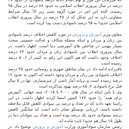
درصد در سال پیروزی انقلاب اسلامی به حدود ۸۸ درصد در سال ۹۵
رسیده، البته این امر در مورد گروه سنی زیر 50 سال شرایط
متفاوتی دارد به این شكل كه از ۴۸ درصد در سال پیروزی انقلاب
اسلامی حدودا به ۹۵ درصد باسوادی دست پیدا كرده است.
معاون وزیر
آموزش و پرورش
در مورد كاهش اختلاف درصد باسوادی
بین زنان و مردان و اینكه مسئله شكاف و عدالت جنسیتی مبحث
بسیار مهمی در شاخص های آموزشی دنیا است، اظهار داشت: در
سال پیروزی انقلاب بین باسوادی زنان و مردان حدود ۲۴ درصد
اختلاف وجود داشت كه هم اكنون این رقم به كمتر از ۶، ۵ درصد
رسیده است.
باقرزاده ادامه داد: در میان مناطق شهری و روستایی حدود ۳۵ درصد
اختلاف باسوادی بین زنان و مردان وجود داشته كه اكنون به حدود ۱۲
درصد رسیده است و برپایه آمار ناشی از سرشماری، تنها در ۵ سال
قبل نرخ باسوادی ۲، ۸۵ درصد بهبود پیداكرده است.
وی با باین اینكه در سال های ۲۰۰۰ تا ۲۰۱۵، سند جهانی "آموزش
برای همه" را حدود ۱۷۷ كشور امضا كردند اظهار داشت: در این
راستا تعهد دادند كه در تعداد و درصد بی سوادی كاهش قابل ملاحظه
داشته باشند، ارزیابی یونسكو نشان داده است كه میانگین كاهش
درصد بیسوادی حدود یك درصد بوده است و تعداد بی سوادان دنیا در
طول ۱۵ سال هم حدودا ثابت مانده اند.
رئیس سازمان سوادآموزی وزارت
آموزش و پرورش
توضیح داد: در