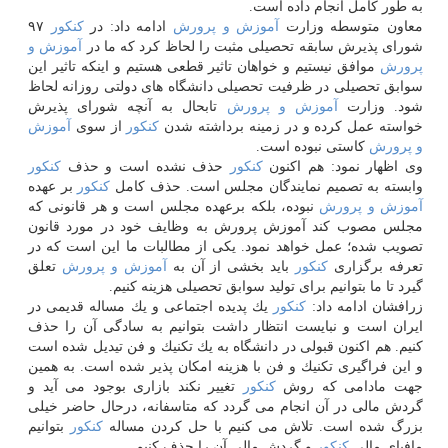
به طور كامل انجام داده است.
معاون متوسطه وزارت
آموزش و پرورش
ادامه داد: در
كنكور
۹۷
شورای پذیرش سابقه تحصیلی مثبت را لحاظ كرد كه ما در
آموزش و
پرورش
موافق نیستیم و خواهان تاثیر قطعی هستیم و اینكه تاثیر این
سوابق تحصیلی در ظرفیت تحصیلی دانشگاه های دولتی روزانه لحاظ
شود. وزارت
آموزش و پرورش
تابحال به آنچه شورای پذیرش
خواسته عمل كرده و در زمینه برداشته شدن
كنكور
از سوی
آموزش
و پرورش
كاستی نبوده است.
وی اظهار نمود: هم اكنون
كنكور
حذف نشده است و حذف
كنكور
وابسته به تصمیم نمایندگان مجلس است. حذف كامل
كنكور
بر عهده
آموزش و پرورش
نبوده، بلكه برعهده مجلس است و هر قانونی كه
مجلس مصوب كند آموزش پرورش به وظایف خود در مورد قانون
تصویب شده؛ عمل خواهد نمود. یكی از مطالبات ما این است كه در
تعرفه برگزاری
كنكور
باید بخشی از آن به
آموزش و پرورش
تعلق
گیرد تا ما بتوانیم برای تولید سوابق تحصیلی هزینه كنیم.
زرافشان ادامه داد:
كنكور
یك پدیده اجتماعی و یك مساله قدیمی در
ایران است و نبایست انتظار داشت بتوانیم به سادگی آن را حذف
كنیم. هم اكنون قبولی در دانشگاه به یك تكنیك و فن تیدیل شده است
و این فراگیری تكنیك و فن با هزینه امكان پذیر شده است. به همین
جهت مادامی كه روش
كنكور
تغییر نكند بازاری بوجود می آید و
گردش مالی در آن انجام می گردد كه متاسفانه، درحال حاضر خیلی
بزرگ شده است. تلاش می كنیم با حل كردن مساله
كنكور
بتوانیم
مافیای مالی
كنكور
و گردش مالی آن را حذف كنیم.