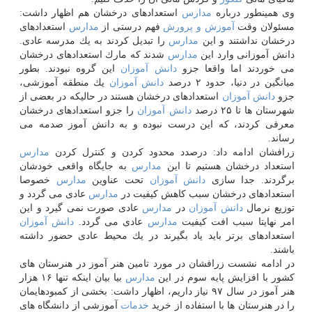
وی همینطور درباره
مدارس
استعدادهای درخشان هم اظهار داشت:
مسئولان وقت
آموزش و پرورش
فهم درستی از
مدارس
استعدادهای
درخشان نداشتند و این
مدارس
را تبدیل كردند به یك مدرسه عادی.
دانش آموزانی وارد این
مدارس
شدند كه مارك استعدادهای درخشان
می خوردند اما واقعا جزو
دانش آموزان
این گروه نبودند. بطور
میانگین در دنیا، حدود ۲ درصد
دانش آموزان
یك منطقه آموزشی،
جزو
دانش آموزان
استعدادهای درخشان هستند در حالیكه در بعضی از
شهرستان ها تا ۲۵ درصد
دانش آموزان
را جزو استعدادهای درخشان
معرفی كردند، كه این درست نبوده و به دانش آموز صدمه می
رساند.
زرافشان ادامه داد: درصدد محدود كردن و كنترل كردن
مدارس
استعداد درخشان هستیم تا این
مدارس
به جایگاه واقعی خودشان
برگردند. جدا سازی
دانش آموزان
تحت عناوین
مدارس
خصوصا
استعدادهای درخشان سبب كاهش كیفیت در
مدارس
عادی می گردد و
توزیع نرمال
دانش آموزان
در
مدارس
عادی صورت نمی گیرد و این
امر نهایتا سبب افت كیفیت
مدارس
عادی می گردد.
دانش آموزان
استعدادهای برتر باید یاد بگیرند در یك محیط عادی حضور داشته
باشند.
در ادامه نشست زرافشان در مورد تامین هنر آموز در هنرستان های
كشور با افزایش پایه سوم در این
مدارس
بیا بیان اینكه ‏تنها ۱۶ هزار
هنر آموز در سال ۹۷ نیاز داریم، اظهار داشت: بخشی از كمبودهایمان
را در هنرستان ها با استفاده از خرید
خدمات
آموزشی ‏از دانشگاه های