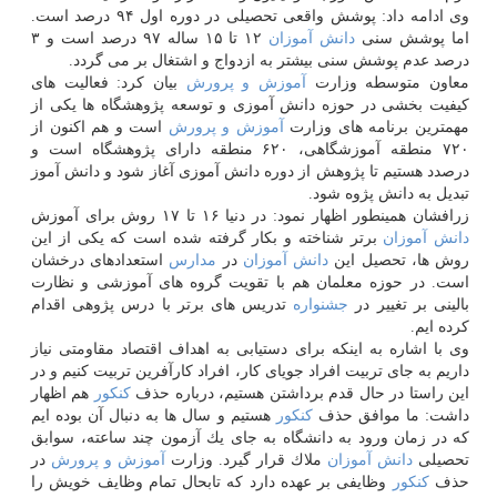
وی ادامه داد: پوشش واقعی تحصیلی در دوره اول ۹۴ درصد است.
اما پوشش سنی
دانش آموزان
۱۲ تا ۱۵ ساله ۹۷ درصد است و ۳
درصد عدم پوشش سنی بیشتر به ازدواج و اشتغال بر می گردد.
معاون متوسطه وزارت
آموزش و پرورش
بیان كرد: فعالیت های
كیفیت بخشی در حوزه دانش آموزی و توسعه پژوهشگاه ها یكی از
مهمترین برنامه های وزارت
آموزش و پرورش
است و هم اكنون از
۷۲۰ منطقه آموزشگاهی، ۶۲۰ منطقه دارای پژوهشگاه است و
درصدد هستیم تا پژوهش از دوره دانش آموزی آغاز شود و دانش آموز
تبدیل به دانش پژوه شود.
زرافشان همینطور اظهار نمود: در دنیا ۱۶ تا ۱۷ روش برای آموزش
دانش آموزان
برتر شناخته و بكار گرفته شده است كه یكی از این
روش ها، تحصیل این
دانش آموزان
در
مدارس
استعدادهای درخشان
است. در حوزه معلمان هم با تقویت گروه های آموزشی و نظارت
بالینی بر تغییر در
جشنواره
تدریس های برتر با درس پژوهی اقدام
كرده ایم.
وی با اشاره به اینكه برای دستیابی به اهداف اقتصاد مقاومتی نیاز
داریم به جای تربیت افراد جویای كار، افراد كارآفرین تربیت كنیم و در
این راستا در حال قدم برداشتن هستیم، درباره حذف
كنكور
هم اظهار
داشت: ما موافق حذف
كنكور
هستیم و سال ها به دنبال آن بوده ایم
كه در زمان ورود به دانشگاه به جای یك آزمون چند ساعته، سوابق
تحصیلی
دانش آموزان
ملاك قرار گیرد. وزارت
آموزش و پرورش
در
حذف
كنكور
وظایفی بر عهده دارد كه تابحال تمام وظایف خویش را