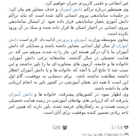
غیر انتفاعی و علمی كاربردی جبران خواهیم كرد‎. ‎
وی همینطور درباره تراكم
دانش آموزان
و حذف مشاور هم بیان كرد:
در جلسات ساماندهی نیروی انسانی تاكید شده است كه ‏نباید ‏تراكم
دانش آموزی معیار ساماندهی قرار داده شود. از امسال ساماندهی
نیروی انسانی در اختیار استان ها قرار داده شده و ‏ستاد در ‏آن ورود
نكرده است. ‏
معاون متوسطه وزارت
آموزش و پرورش
ادامه داد: لازم است
دانش
آموزان
از سال اول ابتدایی مشاور داشته باشند و مسایلی كه ‏‏دانش
آموزان ما با آن درگیر هستند این نیاز را به شدت مبرهم می كند. در
هدایت تحصیلی در سال گذشته، متاسفانه برخی دانش ‏‏آموزان،
خانواده ها و جامعه، آزمون های مشاوره ای ما را باور نداشتند و این
سبب شد تا نتایج آن با آنچه كه خانواده ها و یا ‏‏دانش آموزان انتظار
داشتند مطابقت نداشته باشد. ‏ برای دستیابی به موفقیت، گام اول
این است تا همه ذی نفعان آموزشی در كشور ‏باور به انجام ارزیابی
های ما داشته باشند. ‏
وی اظهار نمود: در كشورهای پیشرفته، خانواده ها و
دانش آموزان
پذیرفته اند كه ارزیابی های نهادهای آموزشی در زمینه هدایت ‏تحصیلی
درست ‏هست و به راهكارهای عرضه شده، باور دارند كه همین امر
تاحد زیادی تضمین كننده موفقیت برای آنان است. ‏
3281
5
/
5.0
1396/09/25
13:56:36