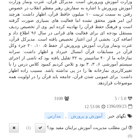
وزارت آموزش وپرورش است. مدیركل قرآن، عترت ونماز وزارت
آموزش وپرورش با اشاره به سفارش رهبر معظم انقلاب در خصوص
رفتن به سمت تربیت ۱۰ میلیون حافظ قرآن، اظهار داشت: هرچند
این امر هنوز محقق نشده اما فعالیت های بسیاری صورت گرفته
است و فرهنگ حفظ قرآن را نهادینه كرده ایم. وی از تخصیص ردیف
مستقل بودجه ای برای فعالیت های قرانی در سال ۹۶ اطلاع داد و
اضافه كرد: بخشی از این اعتبار تخصیص یافته است. مدیركل قرآن،
عترت ونماز وزارت آموزش وپرورش از حفظ ۵، ۱۰، ۲۰ جزء وكل
قرآن در مسابقات قرآن امسال خبرداد و اظهار داشت: سرانه
نمازخانه ما از ۴۰ سانتیمتر به ۳۲ تقلیل یافته بود كه ناشی از اجرای
سیستم آموزشی ۶، ۳، ۳ بود و تلاس كردیم كمبود كلاس درس را با
تغییركاربری نمازخانه ها را در پی نداشته باشد. مسیب زاده اظهار
داشت: برای عمومی شدن قرآن، جامعه باید قرآن را در اولویت همه
موضوعات قراردهد.
3108
5
/
5.0
1396/09/23
12:53:06
تگهای خبر:
آموزش و پرورش
,
مدارس
این مطلب مدیریت آموزش برایتان مفید بود؟
(1)
(0)