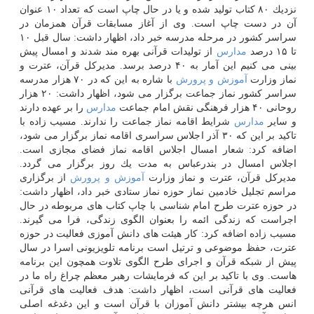
نزدیك ۸۰ كتاب تولید شده و یا در حال چاپ است كه تعداد ۱۰ عنوان
آن در دست چاپ است. وی از آغاز مسابقات قرآن همزمان در
سراسر كشور در مرحله مدرسه خبر داد، اظهار داشت: سال قبل ۱۰
تا ۱۵ درصد
مدارس
از تولیدات قرآنی بهره مند شدند و امسال پیش
بینی می كنیم این آمار به ۴۰ درصد برسد. مدیركل قرآن، عترت و
نماز وزارت
آموزش و پرورش
با شاره به این كه در ۷۰ هزار مدرسه
سراسر كشور نماز جماعت برگزار می شود، اظهار داشت: ۲۰ هزار
روحانی ۴۰ هزار فرهنگی نقش امام جماعت
مدارس
را بر عهده دارند
و سایر
مدارس
شرایط اقامه نماز جماعت را ندارند. مسیب زاده با
تاكید بر این كه ۳۰ آذر اجلاس سراسری اقامه نماز برگزار می شود،
اضافه كرد: شعار امسال اجلاس اقامه نماز فضای مجازی است.
اجلاس امسال در بندرعباس به مدت یك روز برگزار می گردد.
مدیركل قرآن، عترت و نماز وزارت
آموزش و پرورش
از برگزاری
مراسم تجلیل خادمین نماز حوزه نماز ستادی خبر داد، اظهار داشت:
در حوزه عترت طرح امام شناسی با چاپ كتاب های مربوطه در حال
اجراست كه زندگی ائمه را بعنوان الگوی زندگی، فرا می گیرند.
مسیب زاده اضافه كرد: كار هیئت های دانش آموزی فعالیت در حوزه
عترت، حفظ موضوعی و ترتیل است برنامه تلویزیونی اسرا در سال
پیش از شبكه قرآن و اجرای طرح الگوی تلاوت همچون این برنامه
هاست. وی با تاكید بر این كه فرمایشات رهبر معظم چراغ راه ما در
فعالیت های قرآنی است، اظهار داشت: هدف فعالیت های قرآنی
انس هرچه بیشتر دانش آموزان با قرآن است و این دغدغه اصلی