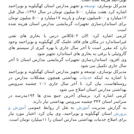
مدیرکل نوسازی،
توسعه
و تجهیز مدارس استان کهگیلویه و بویراحمد
اشاره کرد: هفت میلیارد ۵۰۰ میلیون تومان در سال ۱۳۹۶، سال قبل
۱۲میلیارد و ۵۰۰میلیون تومان و پارینه ۱۷میلیارد و ۵۰۰ میلیون تومان
برای استانداردسازی تجهیزات گرمایشی مدارس استان هزینه شده
است.
کرمی اشاره کرد: الان ۵۰۲کلاس درس با بخاری های نفتی
غیراستاندارد در مکان های فاقد علمک گاز کهگیلویه و بویراحمد وجود
دارد که مقرر است تا آخر سال جاری با بهره گیری از سیستم های
گازوئیلی یا برقی به بخاری های استاندارد تجهیز شود.
وی افزود: استانداردسازی تجهیزات گرمایشی مدارس استان تا آخر
سال جاری تکمیل می شود.
مدیرکل نوسازی، توسعه و تجهیز مدارس استان کهگیلویه و بویراحمد
با اشاره به اینکه
خدمات
بهداشتی همچون مشکلات مدارس در
روستاهاست، بیان کرد: تا آخر سال جاری ۱۰۱ چشمه سرویس
بهداشتی مدارس استان اصلاح می شود.
کرمی اشاره کرد: برمبنای آخرین جمع بندی ها ۱۹۴مدرسه در
سراسر استان ۳۴۴ چشمه سرویس بهداشتی نیاز دارند.
به گزارش مدیریت
آموزش
به نقل از روابط عمومی
آموزش و
پرورش
استان کهگیلویه و بویراحمد، وی بیان کرد: اعتبار مورد نیاز
برای اصلاح خدمات بهداشتی مدارس استان را ۱۱میلیارد تومان است.