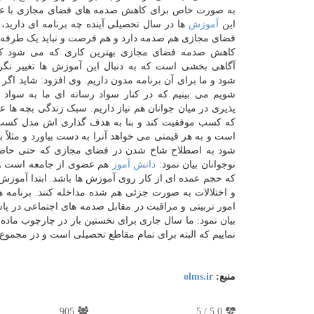
به صورت خاص برای کاهش صدمه های فضای مجازی با عنا
این
آموزش
ها در سال تحصیلی آینده چه برنامه ای دارید،
فضای مجازی هم صدمه دارد و هم فرصت و نباید یک طرفه آن
کاهش صدمه فضای مجازی بهترین کاری که می شود ک
آگاهی بخشی است که به دنبال این آموزش ها تغییر نگ
شود و ما برای آن برنامه مدون داریم. وی افزود: شاید اگر
شویم می بینیم که در کنار سواد رسانه ای ما به سواد
پذیری در میان جوانان هم نیاز داریم. سبک زندگی بچه ها 
که کسب موفقیت کند و بنا به هدف گذاری اش مدل کسب 
است و به هر قیمتی می خواهد آنرا به دست بیاورد و مثلاً
شود به اصطلاح شاخ شدن در فضای مجازی که حتی حاضر ا
نوجوانان بیان نمود:
دانش آموز
هم عضوی از جامعه است و مت
که حجم عمده ای از کار روی آموزش ها باشد. ابتدا آموزش
و اختلالات به صورت جزئی هم شده مداخله کنند. برنامه
امور تربیتی و مراقبت در مقابل صدمه های اجتماعی در پا
بیان نمود: ما سال جاری برای نخستین بار در چارچوب ماده یک و ۲۸ که مر
نماییم که البته برای تمام مقاطع تحصیلی است و در مجموع نزدیک به ۸ هزار مربی و مشاور را است
منبع:
olms.ir
905
5
/
5.0