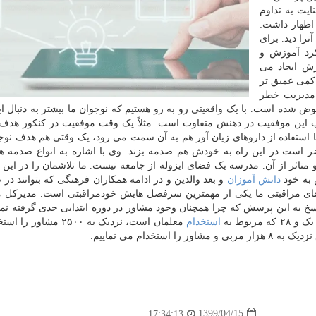
یت به تداوم
 اظهار داشت:
را دید. برای
رد آموزش و
رش ایجاد می
 کمی عمیق تر
 مدیریت خطر
عوض شده است. با یک واقعیتی رو به رو هستیم که نوجوان ما بیشتر به دنبال 
این موفقیت در ذهنش متفاوت است. مثلاً یک وقت موفقیت در کنکور هدف 
 با استفاده از داروهای زیان آور هم به آن سمت می رود، یک وقتی هم هدف نو
ست در این راه به خودش هم صدمه بزند. وی با اشاره به انواع صدمه ها 
اثر از آن. مدرسه یک فضای ایزوله از جامعه نیست. ما تلاشمان را در این 
 به خود
دانش آموزان
و بعد والدین و در ادامه همکاران فرهنگی که بتوانند در 
 های مراقبتی ما یکی از مهمترین سرفصل هایش خودمراقبتی است. مدیرکل 
سخ به این پرسش که چرا همچنان وجود مشاور در دوره ابتدایی جدی گرفته نم
بوط به
استخدام
معلمان است، نزدیک به ۲۵۰۰ مشا
خدام می نماییم.
1399/04/15
17:34:13