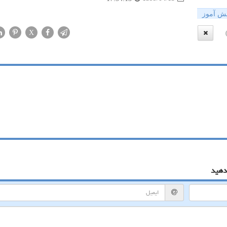
نش آموز
X
دهید