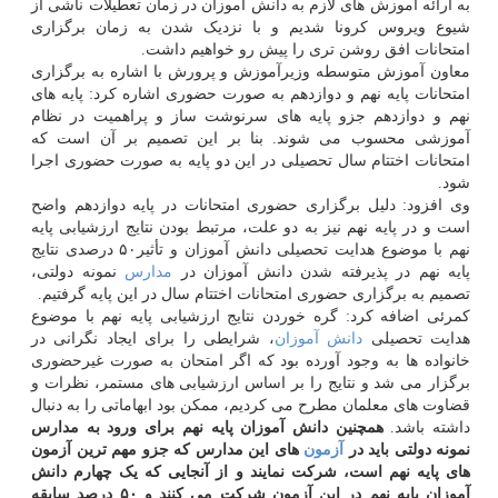
به ارائه آموزش های لازم به دانش آموزان در زمان تعطیلات ناشی از
شیوع ویروس کرونا شدیم و با نزدیک شدن به زمان برگزاری
امتحانات افق روشن تری را پیش رو خواهیم داشت.
معاون آموزش متوسطه وزیرآموزش و پرورش با اشاره به برگزاری
امتحانات پایه نهم و دوازدهم به صورت حضوری اشاره کرد: پایه های
نهم و دوازدهم جزو پایه های سرنوشت ساز و پراهمیت در نظام
آموزشی محسوب می شوند. بنا بر این تصمیم بر آن است که
امتحانات اختتام سال تحصیلی در این دو پایه به صورت حضوری اجرا
شود.
وی افزود: دلیل برگزاری حضوری امتحانات در پایه دوازدهم واضح
است و در پایه نهم نیز به دو علت، مرتبط بودن نتایج ارزشیابی پایه
نهم با موضوع هدایت تحصیلی دانش آموزان و تأثیر۵۰ درصدی نتایج
پایه نهم در پذیرفته شدن دانش آموزان در
مدارس
نمونه دولتی،
تصمیم به برگزاری حضوری امتحانات اختتام سال در این پایه گرفتیم.
کمرئی اضافه کرد: گره خوردن نتایج ارزشیابی پایه نهم با موضوع
هدایت تحصیلی
دانش آموزان
، شرایطی را برای ایجاد نگرانی در
خانواده ها به وجود آورده بود که اگر امتحان به صورت غیرحضوری
برگزار می شد و نتایج را بر اساس ارزشیابی های مستمر، نظرات و
قضاوت های معلمان مطرح می کردیم، ممکن بود ابهاماتی را به دنبال
داشته باشد.
همچنین دانش آموزان پایه نهم برای ورود به مدارس
نمونه دولتی باید در
آزمون
های این مدارس که جزو مهم ترین آزمون
های پایه نهم است، شرکت نمایند و از آنجایی که یک چهارم دانش
آموزان پایه نهم در این آزمون شرکت می کنند و ۵۰ درصد سابقه