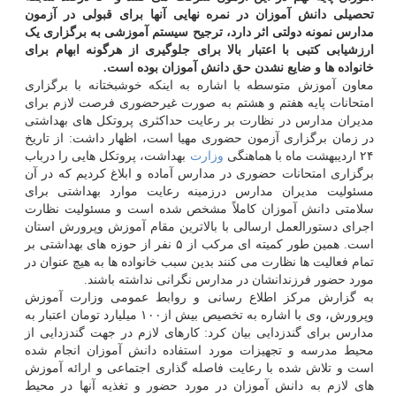
تحصیلی دانش آموزان در نمره نهایی آنها برای قبولی در آزمون
مدارس نمونه دولتی اثر دارد، ترجیح سیستم آموزشی به برگزاری یک
ارزشیابی کتبی با اعتبار بالا برای جلوگیری از هرگونه ابهام برای
خانواده ها و ضایع نشدن حق دانش آموزان بوده است.
معاون آموزش متوسطه با اشاره به اینکه خوشبختانه با برگزاری
امتحانات پایه هفتم و هشتم به صورت غیرحضوری فرصت لازم برای
مدیران مدارس در نظارت بر رعایت حداکثری پروتکل های بهداشتی
در زمان برگزاری آزمون حضوری مهیا است، اظهار داشت: از تاریخ
۲۴ اردیبهشت ماه با هماهنگی
وزارت
بهداشت، پروتکل هایی را درباب
برگزاری امتحانات حضوری در مدارس آماده و ابلاغ کردیم که در آن
مسئولیت مدیران مدارس درزمینه رعایت موارد بهداشتی برای
سلامتی دانش آموزان کاملاً مشخص شده است و مسئولیت نظارت
اجرای دستورالعمل ارسالی با بالاترین مقام آموزش وپرورش استان
است. همین طور کمیته ای مرکب از ۵ نفر از حوزه های بهداشتی بر
تمام فعالیت ها نظارت می کنند بدین سبب خانواده ها به هیچ عنوان در
مورد حضور فرزندانشان در مدارس نگرانی نداشته باشند.
به گزارش مرکز اطلاع رسانی و روابط عمومی وزارت آموزش
وپرورش، وی با اشاره به تخصیص بیش از۱۰۰ میلیارد تومان اعتبار به
مدارس برای گندزدایی بیان کرد: کارهای لازم در جهت گندزدایی از
محیط مدرسه و تجهیزات مورد استفاده دانش آموزان انجام شده
است و تلاش شده با رعایت فاصله گذاری اجتماعی و ارائه آموزش
های لازم به دانش آموزان در مورد حضور و تغذیه آنها در محیط