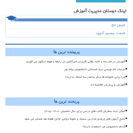
لینک دوستان مدیریت آموزش
فیش حج
قیمت بیسیم کنوود
پربیننده ترین ها
آموزش در مدرسه یا خانه، وقتی کاربران خبرآنلاین در رابطه با هوم اسکول می گویند
جزئیات نام نویسی ترم تابستانی دانشجویان پیام نور
چرا برخی خانواده ها دیگر به مدرسه اعتماد ندارند؟
آموزش و پرورش اطلاعیه داد
پربحث ترین ها
امکان ثبت سفارش کتاب های درسی برای سال تحصیلی ۱۴۰۶–۱۴۰۵
نتایج آزمون های ورودی مدارس سمپاد و نمونه دولتی اوایل هفته بعد منتشر می شود
کدام دانشجویان من استعداد دارند؟