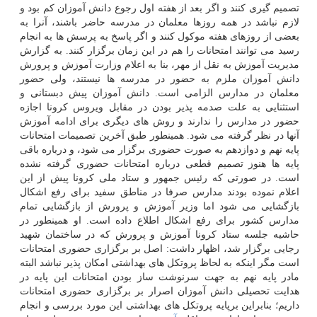
تصمیم گیری کنند و اگر بعد از هفته اول رجوع دانش آموزان کم بود و
لازم نباشد در همه روزها معلمان در مدرسه حاضر باشند، آنرا به
بعضی از روزهای هفته موکول کنند و اگر پاسخ به پرسش ها به انجام
رسید می توانند امتحانات را هم در این زمان برگزار کنند. به گزارش
مدیریت آموزش به نقل از مهر، بنا به اعلام وزارت آموزش و پرورش
دانش آموزان ملزم به حضور در مدرسه ها نیستند، ولی حضور
معلمان در مدارس الزامی است. دانش آموزان پیش دبستانی و
استثنایی به علت صدمه پذیر بودن در مقابل ویروس کرونا اجازه
حضور در مدارس را ندارند و روش های دیگری برای ادامه آموزش
آنها در نظر گرفته می شود. همینطور طبق آخرین تصمیمات امتحانات
پایه نهم و دوازدهم به صورت حضوری برگزار می شود، و درباره باقی
پایه ها هنوز تصمیم قطعی درباره امتحانات حضوری گرفته نشده
است. در صورتی که رئیس جمهور و ستاد ملی کرونا پیش از این
اعلام نموده بودند مدارس صرفا در مناطق سفید برای رفع اشکال
بازگشایی می شود اما وزیر آموزش و پرورش از بازگشایی تمام
مدارس کشور برای رفع اشکال اطلاع داده است. او همینطور در
حاشیه جلسه ستاد کرونا آموزش و پرورش که در ساختمان شهید
رجایی برگزار شد، اظهار داشت: اصل بر برگزاری حضوری امتحانات
است مگر اینکه به لحاظ پروتکل های بهداشتی امکان پذیر نباشد البته
مادر پایه نهم به جهت سرنوشت ساز بودن امتحانات این پایه در
هدایت تحصیلی دانش آموزان اصرار بر برگزاری حضوری امتحانات
داریم؛ بنابراین برپایه پروتکل های بهداشتی این مورد بررسی و انجام