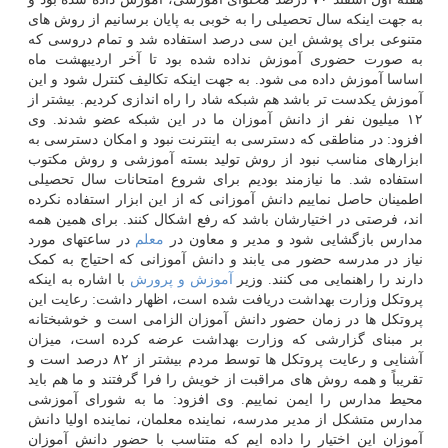
به جهت اینکه سال تحصیلی را به خوبی به پایان برسانیم از روش های
متنوعی برای پوشش این سی درصد استفاده شد و تمام دروسی که
به صورت حضوری آموزش نداده شده بود تا آخر اردیبهشت ماه
اساسا آموزش داده می شود. به جهت اینکه تکالیف کنترل شود و این
آموزش یکدست تر باشد هم شبکه شاد را راه اندازی کردیم. بیشتر از
۱۲ میلیون نفر از دانش آموزان ما در این شبکه عضو شدند. وی
افزود: در مناطقی که دسترسی به اینترنت نبود و امکان دسترسی به
ابزارهای مناسب نبود از روش تولید بسته آموزشی و روش مکتوب
استفاده شد. ما نیازمند بودیم برای شروع امتحانات سال تحصیلی
اطمینان حاصل نماییم دانش آموزانی که از این ابزار استفاده نکرده
اند، فرصتی در اختیارشان باشد که رفع اشکال کنند. برای همین همه
مدارس بازگشایی شود و مدیر و معاون در
معلم
در ساعتهای مورد
نیاز در مدرسه حضور می یابند و دانش آموزانی که احتیاج به کمک
دارند را راهنمایی می کنند. وزیر
آموزش و پرورش
با اشاره به اینکه
پروتکل وزارت بهداشت دریافت شده است، اظهار داشت: رعایت این
پروتکل ها در زمان حضور دانش آموزان الزامی است و خوشبختانه
بر مبنای گزارشی که وزارت بهداشت عرضه کرده است، میزان
آشنایی و رعایت پروتکل ها توسط مردم بیشتر از ۸۲ درصد است و
تقریباً و همه روش های مراقبت از خویش را فرا گرفتند و ما هم باید
محیط مدارس را ایمن نماییم. وی افزود: ما به شورای آموزشی
مدارس متشکل از مدیر مدرسه، نماینده معلمان، نماینده اولیا دانش
آموزان این اختیار را داده ایم که متناسب با حضور دانش آموزان