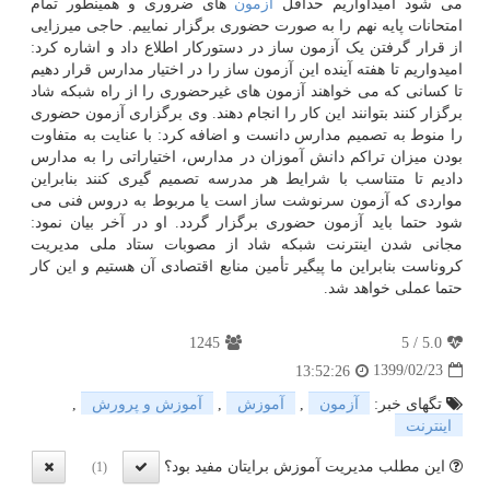
می شود امیداواریم حداقل
آزمون
های ضروری و همینطور تمام
امتحانات پایه نهم را به صورت حضوری برگزار نماییم. حاجی میرزایی
از قرار گرفتن یک آزمون ساز در دستورکار اطلاع داد و اشاره کرد:
امیدواریم تا هفته آینده این آزمون ساز را در اختیار مدارس قرار دهیم
تا کسانی که می خواهند آزمون های غیرحضوری را از راه شبکه شاد
برگزار کنند بتوانند این کار را انجام دهند. وی برگزاری آزمون حضوری
را منوط به تصمیم مدارس دانست و اضافه کرد: با عنایت به متفاوت
بودن میزان تراکم دانش آموزان در مدارس، اختیاراتی را به مدارس
دادیم تا متناسب با شرایط هر مدرسه تصمیم گیری کنند بنابراین
مواردی که آزمون سرنوشت ساز است یا مربوط به دروس فنی می
شود حتما باید آزمون حضوری برگزار گردد. او در آخر بیان نمود:
مجانی شدن اینترنت شبکه شاد از مصوبات ستاد ملی مدیریت
کروناست بنابراین ما پیگیر تأمین منابع اقتصادی آن هستیم و این کار
حتما عملی خواهد شد.
1245
5
/
5.0
1399/02/23
13:52:26
تگهای خبر:
آزمون
,
آموزش
,
آموزش و پرورش
,
اینترنت
این مطلب مدیریت آموزش برایتان مفید بود؟
(1)