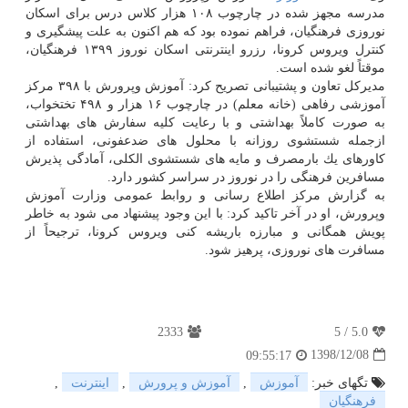
مدرسه مجهز شده در چارچوب ۱۰۸ هزار كلاس درس برای اسكان
نوروزی فرهنگیان، فراهم نموده بود كه هم اكنون به علت پیشگیری و
كنترل ویروس كرونا، رزرو اینترنتی اسكان نوروز ۱۳۹۹ فرهنگیان،
موقتاً لغو شده است.
مدیركل تعاون و پشتیبانی تصریح كرد: آموزش وپرورش با ۳۹۸ مركز
آموزشی رفاهی (خانه معلم) در چارچوب ۱۶ هزار و ۴۹۸ تختخواب،
به صورت كاملاً بهداشتی و با رعایت كلیه سفارش های بهداشتی
ازجمله شستشوی روزانه با محلول های ضدعفونی، استفاده از
كاورهای یك بارمصرف و مایه های شستشوی الكلی، آمادگی پذیرش
مسافرین فرهنگی را در نوروز در سراسر كشور دارد.
به گزارش مركز اطلاع رسانی و روابط عمومی وزارت آموزش
وپرورش، او در آخر تاكید كرد: با این وجود پیشنهاد می شود به خاطر
پویش همگانی و مبارزه باریشه كنی ویروس كرونا، ترجیحاً از
مسافرت های نوروزی، پرهیز شود.
2333
5
/
5.0
1398/12/08
09:55:17
تگهای خبر:
آموزش
,
آموزش و پرورش
,
اینترنت
,
فرهنگیان