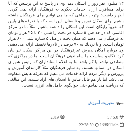
۱۳ میلیون نفر روز را اسكان دهد. وی در پاسخ به این پرسش كه آیا
برای مسافرت ارزان خدمات دیگری به فرهنگیان ارائه نمی گردد،
اظهار داشت: بهترین حمایتی كه ما می توانیم برای فرهنگیان داشته
باشیم برای اسكان نوروز و تابستان، این است كه با تعرفه های پایین
كه تقریباً رایگان است این اسكان را داشته باشیم. مثلاً ما در مركز
اقامتی كه در حد هتل ۵ ستاره هر تخت را شبی ۲۰ تا ۲۵ هزار تومان
به فرهنگیان می دهیم كه همان تخت در هتل ۵ ستاره شبی ۸۰۰ هزار
تومان است. و یا نزدیك به ۷۰ درصد در تالارها تخفیف ارائه می دهیم.
وی درباره امكان پذیرش غیرفرهنگیان در این مراكز اسكان نیز بیان
كرد: نگاه و سیاست ما ساماندهی فرهنگیان است اما در مراكزی كه
متقاضی نباشد یا كم باشد بنا به اعلام استانداران كه رئیس شورای
اسكان در استانها هستند، به سایر فرهنگیان مثلاً كارمندان آموزش و
پرورش و دیگر مردم ارائه خدمات می دهیم كه تعرفه هایش متفاوت
می باشد اما باز هم قابل قیاس با اسكان های آزاد نیست. این مبالغی
كه دریافت می نماییم حتی جوابگوی حامل های انرژی نیست.
منبع:
مدیریت آموزش
2819
5
/
5.0
1398/11/06
22:28:59