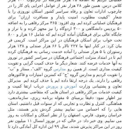
كلاس درس. همین طور ۲۸ هزار نفر از عوامل اجرایی پای كار را در
چارچوب ادارات تعاون و رفاه سراسر كشور اسكان نوروزی را با
شعار "كیفیت مطلوب، امنیت پایدار و مسافرت ارزان" برای
فرهنگیان عملیاتی كرده ایم. وی افزود: ۳۶۵ مركز رفاهی را به اضافه
۵۰ پردیس دانشگاهی و ۳۰۰ اردوگاه را نیز مجهز كرده و با تراز و
جایگاه عالی برای فرهنگیان آماده كرده ایم كه شامل ۱۶ هزار و ۸۰۰
تخت خواب برای اسكان فرهنگیان در این مراكز است. كریمی فر
بیان كرد: در كنار اینها ما ۲۲۷ تالار با ۶۶ هزار صندلی و ۱۳۸ هزار
رستوران با ۵ هزار صندلی را آماده خدمت رسانی به فرهنگیان كرده
ایم تا در امتداد منزلت اجتماعی فرهنگیان در سراسر كشور در نوروز
به آنها خدمات عرضه كنند. شعار دیگر ما حذف كمیت گرایی و تقویت
كیفیت مداری است. از همین رو
مدارس
گروه "الف"، ممتاز و "ب"
را تقویت كردیم و مدارس گروه "ج" كه كمترین امتیازات و فاكتورهای
رفاهی را دارند، یك درجه ارتقا داده ایم یا حذف كرده ایم. مدیركل
تعاون و پشتیبانی وزارت
آموزش و پرورش
درباب ارتقا كمیت و
كیفیت خدمات مراكز رفاهی در استان هایی كه متقاضی بیشتری دارد
نیز اظهار نمود: دقیقاً برمبنای ۵ مقوله برنامه ریزی، سازماندهی،
هماهنگی، كنترل و نظارت و تجاربی كه از سنوات قبل داشتیم، استان
هایی را كه احساس می نماییم بیشتر گردش پذیر هستند، مثل
خراسان رضوی، فارس، اصفهان را از نظر اسكان و امكانات به روز
می نماییم. وی خبر داد: در حالی كه در نوروز امسال ۱۱ میلیون نفر
روز در این مراكز پذیرش شدند، سال ۹۹ این اداره كل آمادگی دارد تا