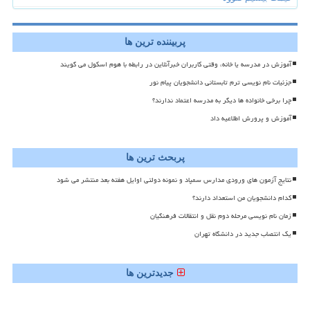
پربیننده ترین ها
آموزش در مدرسه یا خانه، وقتی کاربران خبرآنلاین در رابطه با هوم اسکول می گویند
جزئیات نام نویسی ترم تابستانی دانشجویان پیام نور
چرا برخی خانواده ها دیگر به مدرسه اعتماد ندارند؟
آموزش و پرورش اطلاعیه داد
پربحث ترین ها
نتایج آزمون های ورودی مدارس سمپاد و نمونه دولتی اوایل هفته بعد منتشر می شود
کدام دانشجویان من استعداد دارند؟
زمان نام نویسی مرحله دوم نقل و انتقالات فرهنگیان
یک انتصاب جدید در دانشگاه تهران
جدیدترین ها