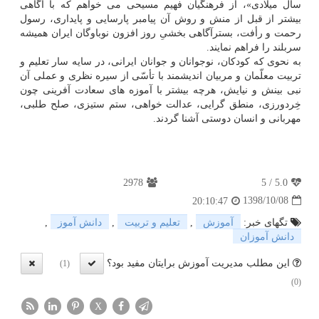
سال میلادی»، از فرهنگیان فهیم مسیحی می خواهم كه با آگاهی
بیشتر از قبل از منش و روش آن پیامبر پارسایی و پایداری، رسول
رحمت و رأفت، بسترآگاهی بخشیِ روز افزون نوباوگان ایران همیشه
سربلند را فراهم نمایند.
به نحوی كه كودكان، نوجوانان و جوانان ایرانی، در سایه سار تعلیم و
تربیت معلّمان و مربیان اندیشمند با تأسّی از سیره نظری و عملی آن
نبی بینش و نیایش، هرچه بیشتر با آموزه های سعادت آفرینی چون
خِردورزی، منطق گرایی، عدالت خواهی، ستم ستیزی، صلح طلبی،
مهربانی و انسان دوستی آشنا گردند.
2978
5
/
5.0
1398/10/08
20:10:47
تگهای خبر:
آموزش
,
تعلیم و تربیت
,
دانش آموز
,
دانش آموزان
این مطلب مدیریت آموزش برایتان مفید بود؟
(1)
(0)
X