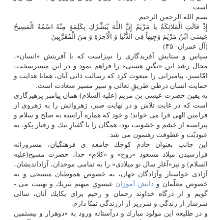
است:
بسم الله الرحمن الرحیم
إِذْ قالَتِ الْمَلائِكَةُ یا مَرْیَمُ إِنَّ اللَّهَ یُبَشِّرُكِ بِكَلِمَةٍ مِنْهُ اسْمُهُ الْمَسِیحُ
عِیسَی ابْنُ مَرْیَمَ وَجِیهاً فِی الدُّنْیا وَ الْآخِرَةِ وَ مِنَ الْمُقَرَّبِینَ
(آل عمران- ۴۵)
سپاس و ستایش آفریدگاری را سِزاست كه با آفرینش «انسان»،
مجال رشد این «نگینِ هستی» را فراهم نمود و در این مسیرسخت،
امّاسبز، پیامبرانی را مبعوث كرد كه رسالت ذاتی آنان، همانا هدایت و
حمایت انسان درطیِ طریقِ تعالی و سیرِ مسیر سعادت است.
به یقین حضرت عیسی بن مریم (علیه السلام) همان پیامبر پرهیزگاری
است كه در غایت تلاش و در نهایت صبر، رَهروانش را به رَهروی از
فرامین الهی فرا می خواند؛ و خود كه هماره آراسته به صلح و سلام و
پیراسته از خشم و خشونت بود، همگان را با گفتارِ نیك و رفتار نِكو، به
عبودیّت و عطوفت رهنمون می شد.
این جانب بعنوان خادم كوچك جامعه ی فرهنگیان، مسرورانه
فرارسیدن میلاد مسعود «روح» و «كلام» خدا، حضرت مسیح(علیه
السلام) و نیز«آغاز سال نو میلادی» را به تمامی موحدان، آزاداندیشان،
آزادی خواستار وآزادگان جهان، به خصوص هموطنان مسیحی و به
خصوص معلّمان و
دانش آموزان
عیسویِ میهنم تبریك و تهنیت می ­
گویم و از درگاه خداوند رحمان و رحیم برای یكایك آنان، سالی
سرشار از زندگی و سرریز از ارزندگی تمنّا دارم.
و در طلیعه این مولود مبارك و درآستانه ورود به «دوهزار و بیستمین