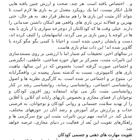
و... اختصاص یافته است. هر چند، صحت و ارزش چنین یافته ‏هایی
قابل انكار نیست، اما یك رویكرد معتدل‏ تر به بازی ‏ها لازم است تا
بتواند آثار مثبت این بازی ‏ها را هم مدنظر قرار دهد. به هر حال، حتی
بهترین و فعالانه‏ ترین بازی‏ های واقعی هم امكان داشتن صدماتی را
دارند. خیلی وقت ها كه كودكان‏تان از دوچرخه‏ سواری یا از بازی با بچه‏
ها در كوچه یا زمین بازی بر می گردند، لباس‏های‏شان را كثیف كرده‏ اند،
دست و پای‏شان زخمی شده است و احیانا با كسی بگو مگو كرده یا
گلاویز شده ‏اند! این ذات تمام بازی‏ هاست.
در سال‏های اخیر، تحقیقات كم ‏شمار اما با ارزشی بر روی مستندسازی
این تاثیرات مثبت، متمركز بر چهار حوزه شناختی، عاطفی، انگیزشی
و اجتماعی صورت گرفته است؛ بخصوص كه در این سال‏ها، ماهیت
بازی ‏های كامپیوتری، نسبت به گذشته بسیار پیچیده ‏تر، واقع‏گرایانه
‏تر، متنوع‏ تر و اجتماعی ‏تر شده است. به كارگیری نظریه‏ ها و اصول
روانشناسی اجتماعی، روانشناسی رسانه، روانشناسی رشد در كنار
روانشناسی مثبت نگر می تواند استفاده روز افزون كودكان و
نوجوانان از فضای مجازی و بخصوص بازی‏های رایانه‏ ای آنلاین یا آفلاین
را از تهدید سلامت جسمانی و روانی كودكان و نوجوانان، به فرصتی
جذاب و پرارزش برای آموزش و رشد آنان در حوزه‏های مختلف،
تبدیل كند. در ادامه، مهم ترین تاثیرات مثبت این نوع سرگرمی ‏ها و
راهكارهای تقویت این بُعد از فعالیت در دنیای مجازی، عرضه خواهد
شد:
تقویت مهارت‏ های ذهنی و جسمی كودكان