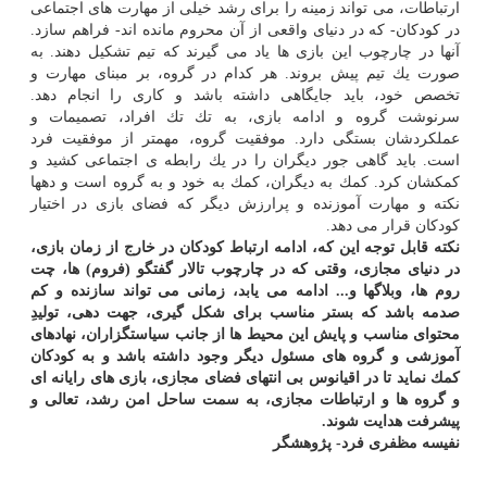
ارتباطات، می‏ تواند زمینه را برای رشد خیلی از مهارت‏ های اجتماعی
در كودكان- كه در دنیای واقعی از آن محروم مانده‏ اند- فراهم سازد.
آنها در چارچوب این بازی ‏ها یاد می گیرند كه تیم تشكیل دهند. به
صورت یك تیم پیش بروند. هر كدام در گروه، بر مبنای مهارت و
تخصص خود، باید جایگاهی داشته باشد و كاری را انجام دهد.
سرنوشت گروه و ادامه بازی، به تك تك افراد، تصمیمات و
عملكردشان بستگی دارد. موفقیت گروه، مهم‏تر از موفقیت فرد
است. باید گاهی جور دیگران را در یك رابطه ی اجتماعی كشید و
كمك‏شان كرد. كمك به دیگران، كمك به خود و به گروه است و ده‏ها
نكته و مهارت آموزنده و پرارزش دیگر كه فضای بازی در اختیار
كودكان قرار می دهد.
نكته قابل توجه این كه، ادامه ارتباط كودكان در خارج از زمان بازی،
در دنیای مجازی، وقتی كه در چارچوب تالار گفتگو (فروم‏) ها، چت
روم‏ ها، وبلاگ‏ها و... ادامه می ‏یابد، زمانی می تواند سازنده و كم
صدمه باشد كه بستر مناسب برای شكل ‏گیری، جهت‏ دهی، تولیدِ
محتوای مناسب و پایش این محیط ‏ها از جانب سیاست‏گزاران، نهادهای
آموزشی و گروه ‏های مسئول دیگر وجود داشته باشد و به كودكان
كمك نماید تا در اقیانوس بی ‏انتهای فضای مجازی، بازی ‏های رایانه‏ ای
و گروه ‏ها و ارتباطات مجازی، به سمت ساحل امن رشد، تعالی و
پیشرفت هدایت شوند.
نفیسه مظفری فرد- پژوهشگر