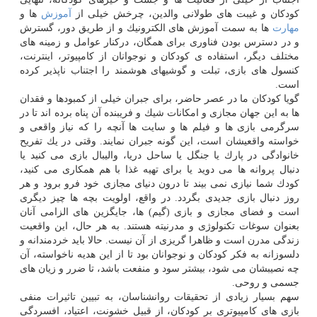
كودكان و غیبت‏ های طولانی والدین، چرخش خیلی از
آموزش
‏ها و
مهارت
ها به سمت آموزش ‏های الكترونیك و از طریق دور، گسترش
و در دسترس بودن فناوری برای همگان، دركنار عوامل و زمینه‏ های
مختلف دیگر، استفاده ی كودكان و نوجوانان از كامپیوتر، اینترنت،
كنسول ‏های بازی، تبلت و گوشی‏های هوشمند را اجتناب‏ ناپذیر كرده
است.
گویا كودكان ما در عصر حاضر، برای جبران خیلی از كمبودها و فقدان
‏ها به این جهان مجازی و امكانات شیك و فریبنده آن پناه برده ‏اند تا در
سرگرمی بازی ‏ها و فیلم ‏ها و سایت‏ ها آنچه را كه نیاز واقعی و
خواسته واقعی‏شان است، این گونه جبران نمایند. وقتی در یك تفریح
خانوادگی در پارك یا جنگل یا ساحل دریا، والیبال بازی می كنید یا
دنبال پروانه‏ ها می دوید یا برای تهیه غذا با هم همكاری می كنید،
كودك شما نیازی نمی بیند تا درون دنیای مجازی خود فرو برود و هر
روز دنبال بازی جدیدی بگردد. در واقع، اولویت بچه ‏ها چیز دیگری
است و فضای مجازی و بازی (گیم) ها، جایگزین‏ های الزامی آنان
بعنوان سوغات تكنولوژی و مدرنیته هستند. به هر حال، این واقعیت
زندگی مدرن است و ظاهرا گریزی از آن نیست. حالا باید خردمندانه و
دلسوزانه به فكر كودكان و نوجوانان بود تا از این هدیه ناخواسته، آن
چه نصیب‏شان می‏ شود، بیشتر سود و منفعت باشد، تا ضرر و زیان ‏های
جسمی و روحی.
سهم بسیار زیادی از تحقیقات روانشناسان، به تبیین تاثیرات منفی
بازی‏ های كامپیوتری بر كودكان، از قبیل خشونت، اعتیاد، افسردگی