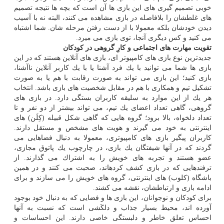
خوبی تصمیم‏ گیری‏ های این بازی‏ ها آن است كه بچه ‏ها نتیجه تصمیم
‏های غلط‏شان را بلافاصله در بازی مشاهده می كنند، البته نه با آسیب
دیدن خودشان بلكه معمولا با از دست رفتن مرحله ‏شان. شما اشتباه
می كنید و كس دیگری آنجا، توی بازی می‏ میرد.
تقویت مهارت‏ های اجتماعی و كارِ گروهی در كودكان
جدیدترین نوع بازی‏ های كامپیوتر ‏ای، بازی‏ های آنلاین هستند كه در این
بازی ‏ها شما می توانید با یك فرد آشنا یا با یك كاربر آنلاین ناآشنا،
بازی كنید؛ این بازی می ‏تواند به صورت رقابت با هم یا به صورت
تشكیل تیم و همكاری با هم در مقابل شخصیت ‏های بازی باشد. انتخاب
هر یك از این موارد به سلیقه كاربران بستگی دارد. در بازی ‏های
گروهی، گاهی تعداد اعضای یك تیم، می تواند بیشتر از دو نفر و تا
تعداد دلخواه، بالا برود؛ گروه‏ هایی كه گاهی شكل قبیله (كِلَن) های
اینترنتی به خود می گیرند و هویت ‏های مشخص و مستقل دارند.
كاربران پیگیر بازی‏ های كامپیوتری، معمولا به دنبال فضاهایی می
گردند كه در آنها شیفتگان یك بازی، در چارچوب یك پاتوق مجازی،
عضو هستند و تجربه ‏های خویش را به اشتراك می گذارند. از
ترفندهایی كه در بازی كشف كرده‏اند، صحبت می كنند و در همین
باشگاه (كلوب) های اینترنتی، گروه ‏های خویش را می سازند و برای
ادامه بازی و ارتباط‏شان، نقشه می كشند.
برای كودكان و نوجوانان، این بازی‏ ها و فضایی كه به دنبال خود بوجود
آورده ‏اند، محیط بسیار جذاب و دلكَشی‏ است كه نسبت به آنها
احساس تعلق خاطر و دلبستگی خاصی دارند. این احساسات و