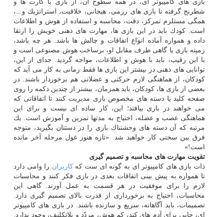
بازی ‏های كامپیوتر ‏ای، در همه سطوح آن، از بازی با كارت ‏ها و
شطرنج گرفته تا بازی ‏های رزمی، هیجانی، خلاقیت، استراتژیك و...،
همگی مستلزم تمركز، دقت، محاسبه و استفاده از هوش و اطلاعات
است. كودك باید در این بازی‏ ها، مهارت‏ های ذهنی خویش را ارتقا
داده و همواره آماده انواع اتفاقات و چالش ‏ها باشد. هر چه باشد،
زمینه بازی یا گاهی طرف مقابل او، برساخت هوش مصنوعی است و
با این رقیب، باید با هوش و اطلاعات، مواجه گردید. جدای از این،
توانایی‏ های ذهنی در بیشتر این بازی ‏ها فقط زمانی به كار می آید كه
كودكان، از هماهنگی لازم حركتی و عضلانی هم برخوردار باشند. در
بعضی از بازی ‏ها، كودكان، باید هم‏زمان، بیشتر از چندین دكمه را روی
صفحه كلید یا دسته‏ های مخصوص بازی مدیریت كنند تا اتفاقاتی كه
می‏ خواهند در بازی بیافتد؛ این، كار ساده ‏ای نیست و برای این
هماهنگی عصب و عضله، احتیاج به مدت‏ها تمرین و آموزش است. یك
مرتبه كه آن دسته‏ های وحشتناك بازی را در دستتان بگیرید، متوجه
فرق بین سختی كار خواهید شد. «تازه هنوز غول مرحله آخر مانده
است!»
تقویت مهارت‏ های محاسبه و تصمیم ‏گیری
ذات بازی‏ های كامپیوتر ‏ای به گونه‏ ای‏ ست كه
كاربران
را وامی‏ دارد
تا همواره به پیش ‏بینی اتفاقات بعدی در بازی فكر كنند و محاسبات
لازم را برای موفقیت در هر قسمت به عمل آورند. گاهی این
محاسبات، احتیاج به برخورداری از قدرت بالای تصمیم‏ گیری دارد.
تصمیمات، باید آگاهانه، سریع و سازنده باشند. در بازی‏ های كامپیوتر
‏ای، جایی برای آدم‏ های كند، كم‏ هوش، مردّد و بلاتكلیف، وجود ندارد.