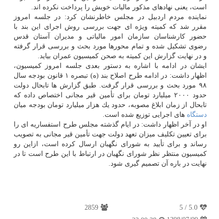
است، یعنی نهادهای مذكور مالیات خویش را پرداخت نكرده اند.
نماینده مردم اردبیل در مجلس خاطرنشان كرد: در جلسه امروز
مقرر شد كه كمیته ویژه ای جهت بررسی روش اجرای این بند با
حضور كارشناسان سازمان امور مالیاتی و مدیران آستان قدس
رضوی تشكیل شده و تمام محورها مورد بحث و بررسی قرار گرفته
و در نهایت گزارش این كمیته به صحن كمیسیون عمران بیاید.
ایشان در ادامه با اشاره به دستور بعدی جلسه امروز كمیسیون،
اظهار داشت: در ادامه طرح اصلاح بند (ه) تبصره ۱ قانون بودجه سال
۹۸ مورد بحث و بررسی قرار گرفت. طبق گزارش ها تابحال دولت
حدود ۲۰۰۰ میلیارد تومان برای تأمین قیر مجانی اختصاص داده كه
تابحال از زمان ابلاغ مصوبه، حدود یك هزار میلیارد تومان بودجه میان
دستگاه
های اجرایی توزیع شده است.
او در آخر اظهار داشت: در ایام گذشته مجلس طرح استفساریه ای را
برای تعیین تكلیف میزان تعهد دولت جهت تأمین قیر مجانی به تصویب
رساند و برای تأیید به شورای نگهبان ارسال كرده است، ازاین رو
كمیسیون منتظر نظر شورای نگهبان در ارتباط با این طرح است تا در
نهایت در باره آن تصمیم گیری شود.
2859
5
/
5.0