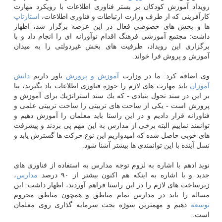
رویداد آموزش كودكان بر بستر فناوری اطلاعات با رویكرد مهارت
كارآفرینی كه از طرف وزارت ارتباطات و فناوری اطلاعات،
استارتاپ
ها و بخش های خصوصی فعال در این عرصه برگزار شد، اظهار
داشت: مجتمع آموزشی فرهنگ اقدام نوآورانه ای را انجام داد و با
برگزاری این رویداد، ظرفیت های بخش غیردولتی را به میدان
آموزش و پروش فرا خواند.
وی اضافه كرد: ما در وزارت
آموزش و پرورش
باور داریم
دانش
آموزان
باید مهارت های لازم را حوزه فناوری اطلاعات یاد بگیرند، بنا
بر این در سند تحول بنیادی - كه یك سند استراتژیك برای آموزش و
پرورش است - یكی از ساحت های تربیتی را ساحت تربیتی علمی و
فناورانه قرار دادیم و در این راستا باید معلمان را آموزش دهیم و
توانمند نماییم البته برخی از مدارس به این مهم پی بردند و پیشرفت
های خوبی حاصل شده كه امیدواریم این نوع حركت ها گسترش یابد و
نسل آینده با این توانمندی ها بیشتر آشنا شود.
نوید ادهم با اشاره به لزوم توجه مدارس به استفاده از فناوری های
جدید و با اشاره به اینكه هم اكنون بیشتر از ۹۰ درصد
مدارس
،
زیرساخت های لازم را در این راستا فراهم آوردند، اظهار داشت: این
مساله را باید در مدارس تمام مناطق و همچون مناطق محروم
توسعه
دهیم و مهمترین سوژه بحث سرمایه گذاری روی معلمان
است.