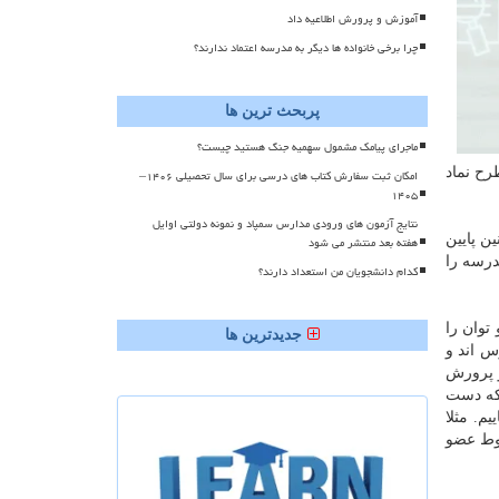
آموزش و پرورش اطلاعیه داد
چرا برخی خانواده ها دیگر به مدرسه اعتماد ندارند؟
پربحث ترین ها
ماجرای پیامک مشمول سهمیه جنگ هستید چیست؟
رای سنین بالای ۱۵ سال است. اگر طرح نماد
امکان ثبت سفارش کتاب های درسی برای سال تحصیلی ۱۴۰۶–
۱۴۰۵
نتایج آزمون های ورودی مدارس سمپاد و نمونه دولتی اوایل
ن پایین
هفته بعد منتشر می شود
درسه را
کدام دانشجویان من استعداد دارند؟
توان را
جدیدترین ها
سترس اند و
و پرورش
 كه دست
م. مثلا
بوط عضو