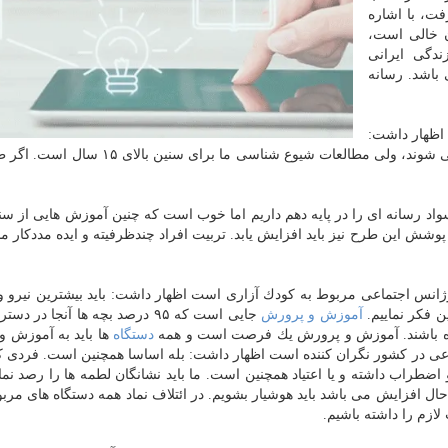
ت، با اشاره
ان خالی است،
دگی ایرانی
 باشد. رسانه
اظهار داشت:
۵۰ درصد اختلالات روانی در سنین زیر ۱۴ سالگی شروع می شوند، ولی مطالعات شیوع شناسی ما ب
اد رسانه ای را در پایه دهم داریم اما خوب است كه چنین آموزش هایی از سنی
شش این طرح نیز باید افزایش یابد. تربیت افراد چندظرفیته و ایده مددكار م
انس اجتماعی مربوط به كودك آزاری است اظهار داشت: باید بیشترین نیرو و 
ن فكر نماییم.
آموزش و پرورش
جایی است كه ۹۵ درصد بچه ها آنجا در د
شده باشند. آموزش و پرورش یك فرصت است و همه
دستگاه
ها باید به آموزش 
تماعی در كشور نگران كننده است اظهار داشت: بله اساسا همچنین است. فردی
راب داشته و یا اعتیاد همچنین است. ما باید نشانگان لطمه ها را رصد نمایی
در حال افزایش می باشد باید هوشیار بشویم. در ائتلاف نماد همه دستگاه های مر
لازم را داشته باشیم.