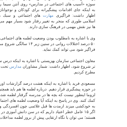
سوژه «آسیب های اجتماعی در مدارس» روی آنتن سیما رف
به اینكه جای اقدامات پیشگیرانه برای كودكان و نوجوان
اظهار داشت: فراگیری
مهارت
های اجتماعی و سبك زن
اسلامی طوری كه منجر به تغییر رفتار شود بسیار مهم می
ها نیز نقش مهمی در فرهنگ سازی دارند.
وی با اشاره به نامطلوب بودن وضعیت لطمه های اجتماعی 
فراگیر شود می تواند كمك نماید.
معاون اجتماعی سازمان بهزیستی با اشاره به اینكه درس سو
تر شروع شود، اظهار داشت: شمار مشاوران
مدارس
تحت پو
مطرح كردیم.
مسعودی فرید با اشاره به اینكه هشت درصد گزارشات اورژ
در حوزه پیشگیری قرار دهیم. درباره لطمه ها هم باید همچنی
لزوما اینطور نیست كه بچه ها در مدرسه گرفتار لطمه 
كمك كنند. وی در پاسخ به اینكه آیا وضعیت لطمه های اج
به خودكشی میزند ازمدت ها قبل علائمی چون افسردگی و اضط
اگر ۱۵ عامل خطر اعتیاد داریم كه در سن دانش آموزی 
هستند؛ می توان با نگاه ارتقایی پیش از بروز لطمه مداخلات 