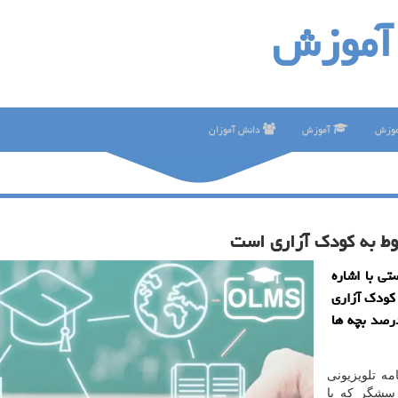
آموزش
موزش
آموزش
دانش آموزان
ی با اشاره
ه كودك آزاری
 اظهار داشت: آموزش و پرورش جایی است كه 95درصد بچه ها
ه تلویزیونی
سشگر كه با