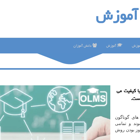
آموزش
موزش
آموزش
دانش آموزان
با كیفیت می
است.
های گوناگون
وند و تمامی
روز بودن روش