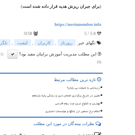
(
برای جبران ریزش هدیه قرار داده شده است
)
https://novinmember.info
3158
5
/
5.0
تگهای خبر:
رپورتاژ
,
كاربران
,
كیفیت
,
تلگر
این مطلب مدیریت آموزش برایتان مفید بود؟
(1)
(0)
تازه ترین مطالب مرتبط
رزیدنتی یا شیفت بی پایان؟
تغییر در تاریخ برگزاری امتحان دین و زندگی پایه یازدهم
بهترین و شلوغ ترین چت روم فارسی
اعلام نرخ تسعیر ارز بانکها و مؤسسات اعتباری
نظرات بینندگان در مورد این مطلب