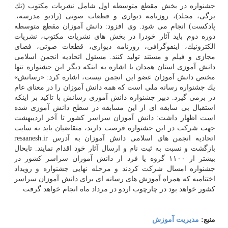
جشنواره در بخش مقطع متوسطه اول شامل نشریات مكتوب (تك
برگی، مجلد)، روزنامه دیواری و قطعات صوتی (رادیو مدرسه،.
پادكست) انجام می شود. وی افزود: دانش آموزان مقطع متوسطه
دوره دوم باید آثار خودرا در بخش های نشریات مكتوب، نشریات
الكترونیك، اینفوگرافی، روزنامه دیواری، قطعات صوتی، فضای
مجازی و فیلم و مستند تولید كنند. مسئول اتحادیه انجمن اسلامی
دانش آموزی استان همدان با اشاره به اینكه دیگر این جشنواره تنها
مختص دانش آموزان عضو این انجمن نیست، اشاره كرد: «رسانش»
یك جشنواره رسانه ملی است كه همه دانش آموزان را در معنای عام
در برمی گیرد. دبیر جشنواره دانش آموزی رسانش با تاكید بر اینكه
استقبال بی سابقه ای از این مسابقه در سطح دانش آموزی شده
است اظهار داشت: دانش آموزان سراسر كشور تا آخر اردیبهشت
جهت شركت در این جشنواره فرصت دارند، متقاضیان باید به سایت
اتحادیه انجمن های اسلامی دانش آموزان به آدرس resaanesh.ir
بازگشت و نسبت به ثبت نام و ارسال آثار خود اقدام نمایند. تابحال
بیشتر از ۱۱۰۰ گروه یا فرد از دانش آموزان سراسر كشور در
جشنواره امسال شركت كردند و مرحله نهایی جشنواره و رویداد
اختتامیه كه همراه آموزش های رسانه ای برای دانش آموزان سراسر
كشور خواهد بود در چارچوب اردو در مرداد ماه انجام خواهد گرفت
منبع:
مدیریت آموزش