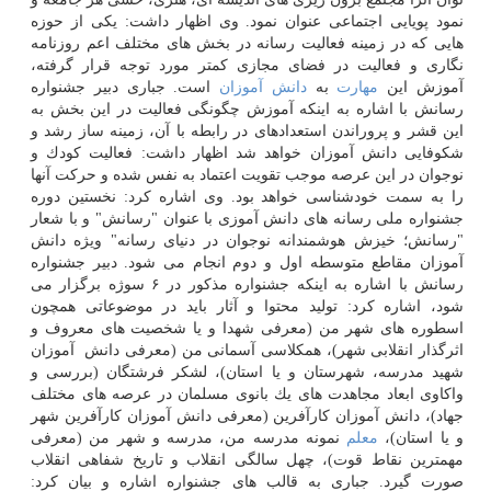
نمود پویایی اجتماعی عنوان نمود. وی اظهار داشت: یكی از حوزه
هایی كه در زمینه فعالیت رسانه در بخش های مختلف اعم روزنامه
نگاری و فعالیت در فضای مجازی كمتر مورد توجه قرار گرفته،
آموزش این
مهارت
به
دانش آموزان
است. جباری دبیر جشنواره
رسانش با اشاره به اینكه آموزش چگونگی فعالیت در این بخش به
این قشر و پروراندن استعدادهای در رابطه با آن، زمینه ساز رشد و
شكوفایی دانش آموزان خواهد شد اظهار داشت: فعالیت كودك و
نوجوان در این عرصه موجب تقویت اعتماد به نفس شده و حركت آنها
را به سمت خودشناسی خواهد بود. وی اشاره كرد: نخستین دوره
جشنواره ملی رسانه های دانش آموزی با عنوان "رسانش" و با شعار
"رسانش؛ خیزش هوشمندانه نوجوان در دنیای رسانه" ویژه دانش
آموزان مقاطع متوسطه اول و دوم انجام می شود. دبیر جشنواره
رسانش با اشاره به اینكه جشنواره مذكور در ۶ سوژه برگزار می
شود، اشاره كرد: تولید محتوا و آثار باید در موضوعاتی همچون
اسطوره های شهر من (معرفی شهدا و یا شخصیت های معروف و
اثرگذار انقلابی شهر)، همكلاسی آسمانی من (معرفی دانش ‎ آموزان
شهید مدرسه، شهرستان و یا استان)، لشكر فرشتگان (بررسی و
واكاوی ابعاد مجاهدت های یك بانوی مسلمان در عرصه های مختلف
جهاد)، دانش آموزان كارآفرین (معرفی دانش آموزان كارآفرین شهر
و یا استان)،
معلم
نمونه مدرسه من، مدرسه و شهر من (معرفی
مهمترین نقاط قوت)، چهل سالگی انقلاب و تاریخ شفاهی انقلاب
صورت گیرد. جباری به قالب های جشنواره اشاره و بیان كرد: