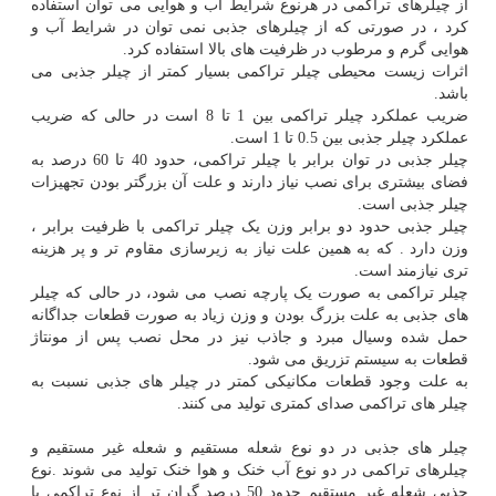
از چیلرهای تراکمی در هرنوع شرایط آب و هوایی می توان استفاده
کرد ، در صورتی که از چیلرهای جذبی نمی توان در شرایط آب و
هوایی گرم و مرطوب در ظرفیت های بالا استفاده کرد.
اثرات زیست محیطی چیلر تراکمی بسیار کمتر از چیلر جذبی می
باشد.
ضریب عملکرد چیلر تراکمی بین 1 تا 8 است در حالی که ضریب
عملکرد چیلر جذبی بین 0.5 تا 1 است.
چیلر جذبی در توان برابر با چیلر تراکمی، حدود 40 تا 60 درصد به
فضای بیشتری برای نصب نیاز دارند و علت آن بزرگتر بودن تجهیزات
چیلر جذبی است.
چیلر جذبی حدود دو برابر وزن یک چیلر تراکمی با ظرفیت برابر ،
وزن دارد . که به همین علت نیاز به زیرسازی مقاوم تر و پر هزینه
تری نیازمند است.
چیلر تراکمی به صورت یک پارچه نصب می شود، در حالی که چیلر
های جذبی به علت بزرگ بودن و وزن زیاد به صورت قطعات جداگانه
حمل شده وسیال مبرد و جاذب نیز در محل نصب پس از مونتاژ
قطعات به سیستم تزریق می شود.
به علت وجود قطعات مکانیکی کمتر در چیلر های جذبی نسبت به
چیلر های تراکمی صدای کمتری تولید می کنند.
چیلر های جذبی در دو نوع شعله مستقیم و شعله غیر مستقیم و
چیلرهای تراکمی در دو نوع آب خنک و هوا خنک تولید می شوند .نوع
جذبی شعله غیر مستقیم حدود 50 درصد گران تر از نوع تراکمی با