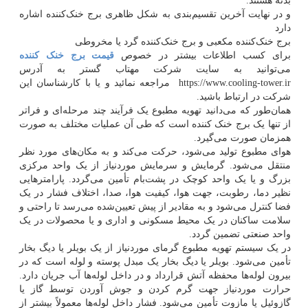
بدنه هستند.
و در نهایت آخرین تقسیم‌بندی به شکل ظاهری برج خنک‌کننده اشاره
دارد
برج خنک‌کننده مکعبی و برج خنک‌کننده گرد یا مخروطی
برای کسب اطلاعات بیشتر در خصوص
قیمت برج خنک کننده
می‌توانید به سایت شرکت مهتاب گستر به آدرس
https://www.cooling-tower.ir مراجعه نمائید و یا با کارشناسان این
شرکت در ارتباط باشید.
همان‌طور که می‌دانید تهویه مطبوع یک فرآیند چند مرحله‌ای و فراتر
از تنها یک برج خنک کننده است که طی آن عملیات مختلف به صورت
همزمان صورت می‌گیرد.
هوای مطبوع تولید می‌شود، حرکت می‌کند و به مکان‌های مورد نظر
منتقل می‌شود. گرمایش و سرمایش موردنیاز از یک واحد مرکزی
بزرگ و یا یک واحد کوچک در پشت‌بام تأمین می‌گردد. پارامترهایی
نظیر دما، رطوبت، جهت هوا، کیفیت هوا، صدا، اختلاف فشار در یک
فضا کنترل می‌شود و به مقادیر از پیش تعیین‌شده می‌رسد تا راحتی و
سلامت ساکنان در یک محیط مسکونی و اداری و یا محصولات در یک
واحد صنعتی تضمین گردد.
در یک سیستم تهویه مطبوع گرمای موردنیاز از یک بویلر یا دیگ بخار
تأمین می‌شود. بویلر یا دیگ بخار یک مبدل پوسته و لوله است که در
بیرون لوله‌ها محفظه آتش قرارداد و در داخل لوله‌ها آب جریان دارد.
حرارت موردنیاز جهت گرم کردن و جوش آوردن توسط گاز یا
گازوئیل یا مازوت تأمین می‌شود. فشار داخل لوله‌ها معمولاً بیشتر از