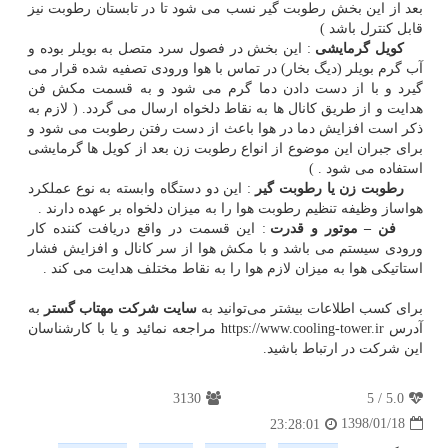
بعد از این بخش رطوبت گیر نسب می شود تا در تابستان رطوبت نیز
قابل کنترل باشد )
کویل گرمایشی
: این بخش در فصول سرد متصل به بویلر بوده و
آب گرم بویلر (دیگ بخار) در تماس با هوا ورودی تصفیه شده قرار می
گیرد و با از دست دادن دما گرم می شود و به قسمت مکش فن
هدایت و از طریق کانال ها به نقاط دلخواه ارسال می گردد. ( لازم به
ذکر است افزایش دما در هوا باعث از دست رفتن رطوبت می شود و
برای جبران این موضوع از انواع رطوبت زن بعد از کویل ها گرمایشی
استفاده می شود . )
رطوبت زن یا رطوبت گیر
: این دو دستگاه وابسته به نوع عملکرد
هواساز وظیفه تنظیم رطوبت هوا را به میزان دلخواه بر عهده دارند .
فن – موتور و قدرت
: این قسمت در واقع دریافت کننده کار
ورودی سیستم می باشد و با مکش هوا از سر کانال و افزایش فشار
استاتیکی هوا به میزان لازم هوا را به نقاط مختلف هدایت می کند .
برای کسب اطلاعات بیشتر می‌توانید به
سایت شرکت مهتاب گستر
به
آدرس https://www.cooling-tower.ir مراجعه نمائید و یا با کارشناسان
این شرکت در ارتباط باشید.
3130
5
/
5.0
1398/01/18
23:28:01