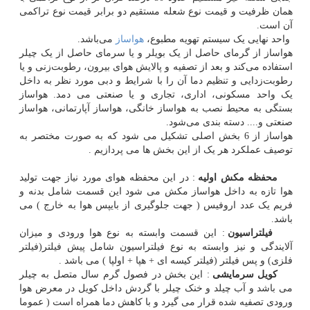
همان ظرفیت و قیمت نوع شعله مستقیم دو برابر قیمت نوع تراکمی
آن است.
واحد نهایی یک سیستم تهویه مطبوع،
هواساز
می‌باشد.
هواساز از گرمای حاصل از یک بویلر و یا سرمای حاصل از یک چیلر
استفاده می‌کند و بعد از تصفیه و پالایش هوای بیرون، رطوبت‌زنی و یا
رطوبت‌زدایی و تنظیم دما آن را با شرایط و دبی مورد نظر به داخل
یک واحد مسکونی، اداری، تجاری و یا صنعتی می دمد. هواساز
بستگی به محیط نصب به هواساز خانگی، هواساز آپارتمانی، هواساز
صنعتی و.... دسته بندی می‌شود.
هواساز از 6 بخش اصلی تشکیل می شود که به صورت مختصر به
توصیف عملکرد هر یک از این بخش ها می پردازیم .
محفظه مکش اولیه
: در این محفظه هوای مورد نیاز جهت تولید
هوا تازه به داخل هواساز مکش می شود این قسمت شامل بدنه و
فریم یک عدد اروفیس ( جهت جلوگیری از بایپس هوا به خارج ) می
باشد.
فیلتراسیون
: این قسمت وابسته به نوع هوا ورودی و میزان
آلایندگی و نیز وابسته به نوع فیلتراسیون شامل پیش فیلتر(فیلتر
فلزی) و پس فیلتر (فیلتر کیسه ای + هپا + اولپا ) می باشد .
کویل سرمایشی
: این بخش در فصول گرم سال متصل به چیلر
می باشد و آب چیلد و خنک چیلر با گردش داخل کویل در معرض هوا
ورودی تصفیه شده قرار می گیرد و با کاهش دما همراه است ( عموما