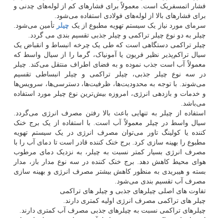
فشار اتمسفریک است. معمولاً برای فشارهای کم از لوله‌های چدنی و
برای فشارهای بالا از لوله‌های فولادی استفاده می‌شود.
سرمای مورد نیاز یک سیستم تهویه مطبوع از یک
چیلر
تأمین می‌شود.
چیلر به دو نوع چیلر تراکمی و چیلر جذبی تقسیم بندی می گردد.
چیلر تراکمی دستگاهی است که طی یک چرخه انبساط و انقباض یک
سیال تراکم‌پذیر نظیر فریون یا آمونیاک، گرما را از سیال واسط که
معمولاً آب است جذب نموده و به فضای اطراف منتقل می‌کند. چیلر
در سه نوع چیلر جذبی، چیلر تراکمی و چیلر انبساطی تقسیم
می‌شوند. با توجه به محدودیت‌ها، ظرفیت‌ها، دسترسی‌ها، سرویس‌ها
و خدمات و بازدهی انرژی، امروزه بیش‌ترین نوع چیلر مورد استفاده
می‌باشد.
استفاده از چیلر به تنهایی باعث بالا رفتن مصرف انرژی می‌گردد.
سیال واسط در چیلر معمولاً آب است. با استفاده از یک برج خنک
کننده یا کولینگ تاور می‌توان مصرف انرژی در یک سیستم تهویه
مطبوع را بهینه سازی کرد. برج خنک کننده قادر است تا دمای آب را با
مصرف انرژی بسیار کمتر نسبت به چیلر، به نزدیک دمای مرطوب
هوای محیط کاهش دهد. برج خنک کننده در سه نوع مدار باز، مدار
بسته و هیبریدی به منظور کاهش بیشتر مصرف انرژی و بهینه سازی
مصرف آب تقسیم بندی می‌شود.
تفاوت های اصلی چیلرهای جذبی و چیلر های تراکمی
چیلر های تراکمی مصرف انرژی اولیه کمتری دارند.
چیلرهای تراکمی نسبت به چیلرهای جذبی مصرف آب کمتری دارند.