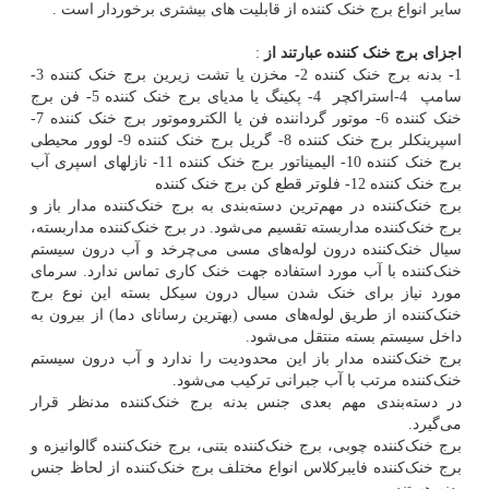
سایر انواع برج خنک کننده از قابلیت های بیشتری برخوردار است .
اجزای برج خنک کننده عبارتند از
:
1- بدنه برج خنک کننده 2- مخزن یا تشت زیرین برج خنک کننده 3-
سامپ 4-استراکچر 4- پکینگ یا مدیای برج خنک کننده 5- فن برج
خنک کننده 6- موتور گرداننده فن یا الکتروموتور برج خنک کننده 7-
اسپرینکلر برج خنک کننده 8- گریل برج خنک کننده 9- لوور محیطی
برج خنک کننده 10- الیمیناتور برج خنک کننده 11- نازلهای اسپری آب
برج خنک کننده 12- فلوتر قطع کن برج خنک کننده
برج خنک‌کننده در مهم‌ترین دسته‌بندی به برج خنک‌کننده مدار باز و
برج خنک‌کننده مداربسته تقسیم می‌شود. در برج خنک‌کننده مداربسته،
سیال خنک‌کننده درون لوله‌های مسی می‌چرخد و آب درون سیستم
خنک‌کننده با آب مورد استفاده جهت خنک کاری تماس ندارد. سرمای
مورد نیاز برای خنک شدن سیال درون سیکل بسته این نوع برج
خنک‌کننده از طریق لوله‌های مسی (بهترین رسانای دما) از بیرون به
داخل سیستم بسته منتقل می‌شود.
برج خنک‌کننده مدار باز این محدودیت را ندارد و آب درون سیستم
خنک‌کننده مرتب با آب جبرانی ترکیب می‌شود.
در دسته‌بندی مهم بعدی جنس بدنه برج خنک‌کننده مدنظر قرار
می‌گیرد.
برج خنک‌کننده چوبی، برج خنک‌کننده بتنی، برج خنک‌کننده گالوانیزه و
برج خنک‌کننده فایبرکلاس انواع مختلف برج خنک‌کننده از لحاظ جنس