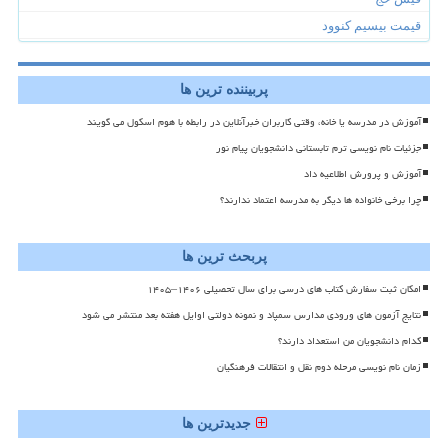
قیمت بیسیم کنوود
پربیننده ترین ها
آموزش در مدرسه یا خانه، وقتی کاربران خبرآنلاین در رابطه با هوم اسکول می گویند
جزئیات نام نویسی ترم تابستانی دانشجویان پیام نور
آموزش و پرورش اطلاعیه داد
چرا برخی خانواده ها دیگر به مدرسه اعتماد ندارند؟
پربحث ترین ها
امکان ثبت سفارش کتاب های درسی برای سال تحصیلی ۱۴۰۶–۱۴۰۵
نتایج آزمون های ورودی مدارس سمپاد و نمونه دولتی اوایل هفته بعد منتشر می شود
کدام دانشجویان من استعداد دارند؟
زمان نام نویسی مرحله دوم نقل و انتقالات فرهنگیان
جدیدترین ها