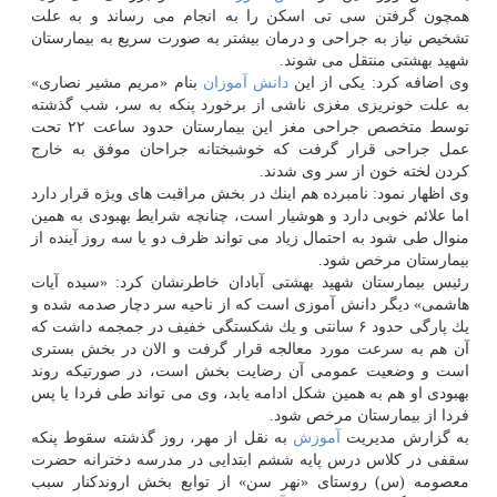
همچون گرفتن سی تی اسكن را به انجام می رساند و به علت
تشخیص نیاز به جراحی و درمان بیشتر به صورت سریع به بیمارستان
شهید بهشتی منتقل می شوند.
وی اضافه كرد: یكی از این
دانش آموزان
بنام «مریم مشیر نصاری»
به علت خونریزی مغزی ناشی از برخورد پنكه به سر، شب گذشته
توسط متخصص جراحی مغز این بیمارستان حدود ساعت ۲۲ تحت
عمل جراحی قرار گرفت كه خوشبختانه جراحان موفق به خارج
كردن لخته خون از سر وی شدند.
وی اظهار نمود: نامبرده هم اینك در بخش مراقبت های ویژه قرار دارد
اما علائم خوبی دارد و هوشیار است، چنانچه شرایط بهبودی به همین
منوال طی شود به احتمال زیاد می تواند ظرف دو یا سه روز آینده از
بیمارستان مرخص شود.
رئیس بیمارستان شهید بهشتی آبادان خاطرنشان كرد: «سیده آیات
هاشمی» دیگر دانش آموزی است كه از ناحیه سر دچار صدمه شده و
یك پارگی حدود ۶ سانتی و یك شكستگی خفیف در جمجمه داشت كه
آن هم به سرعت مورد معالجه قرار گرفت و الان در بخش بستری
است و وضعیت عمومی آن رضایت بخش است، در صورتیكه روند
بهبودی او هم به همین شكل ادامه یابد، وی می تواند طی فردا یا پس
فردا از بیمارستان مرخص شود.
به گزارش مدیریت
آموزش
به نقل از مهر، روز گذشته سقوط پنكه
سقفی در كلاس درس پایه ششم ابتدایی در مدرسه دخترانه حضرت
معصومه (س) روستای «نهر سن» از توابع بخش اروندكنار سبب