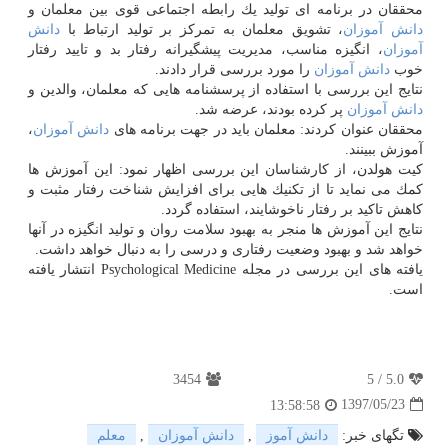
محققان در برنامه ای تولید یك رابطه اجتماعی قوی بین معلمان و
دانش آموزان
، تشویق معلمان به تمركز بر تولید ارتباط با
دانش
آموزان
، انگیزه مناسب، مدیریت پیشگیرانه رفتار بد و تایید رفتار
خوب
دانش آموزان
را مورد بررسی قرار دادند.
نتایج این بررسی با استفاده از پرسشنامه هایی كه معلمان، والدین و
دانش آموزان
پر كرده بودند، عرضه شد.
محققان عنوان كردند: معلمان باید در جهت برنامه های
دانش آموزان
،
آموزش ببینند.
كیت هولدن، از كارشناسان این بررسی اظهار نمود: این آموزش ها
كمك می نماید تا از تكنیك هایی برای افزایش شناخت رفتار مثبت و
كاهش تاكید بر رفتار ناخوشایند، استفاده گردد.
نتایج این آموزش ها منجر به بهبود سلامت روان و تولید انگیزه در آنها
خواهد شد و بهبود وضعیت رفتاری و درسی را به دنبال خواهد داشت.
یافته های این بررسی در مجله Psychological Medicine انتشار یافته
است.
3454
5
/
5.0
1397/05/23
13:58:58
تگهای خبر:
دانش آموز
,
دانش آموزان
,
معلم