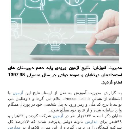
مدیریت آموزش: نتایج آزمون ورودی پایه دهم دبیرستان های
استعدادهای درخشان و نمونه دولتی در سال تحصیلی 98ـ1397
اعلام گردید.
به گزارش مدیریت آموزش به نقل از ایسنا، نتایج این
آزمون
با
استفاده از نشانی azmoon.medu.ir اعلام می گردد و داوطلبان می
توانند با درج كد ملّی و رمز ورود به پنل شخصی خود در پورتال همگام
وارد سامانه شده و از نتایج خود مطّلع شوند.
شایان ذكر است، ۲۴۲هزار نفر در
آزمون
شركت كردند و ۶۳هزار و
۵۹۸نفر برای
مدارس
نمونه دولتی پذیرفته شدند كه ۲۶درصد كل
شركت كنندگان را در برمی گیرد و از این میزان ۵۵هزار در
مدارس