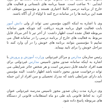
ابتدایی ۹۰ ساعت است. ضمنا برنامه های تابستانی و فعالیت های
خارج از برنامه درسی كاملا اختیاری هستند و مؤسسین موظف اند
همه این برنامه ها را در سامانه درج كنند تا اولیاء از آن آگاه باشند.
وی با اشاره به اینكه اكنون مؤسس نمی تواند از ولی
دانش آموز
بابت فعالیت فوق برنامه هزینه دریافت كند چونكه هنوز سامانه
مربوطه فعال نشده است اظهار داشت: از آخر تیر تا آخر مرداد فایل
مربوط به فعالیت های خارج از برنامه درسی را در سامانه فعال می
نماییم تا مؤسسین بتوانند برنامه های خویش را در آن وارد كنند تا
مراحل خویش را برای تایید بپیماید.
رئیس سازمان
مدارس
و مراكز غیردولتی
وزارت
آموزش و پرورش
با
اشاره به اینكه سامانه صدور مجوز تاسیس
مدارس
غیردولتی برای
همه افراد جامعه قابل دسترس است و هر شخص حائز شرایطی می
تواند درخواست صدور مجوز داشته باشد اظهار داشت: البته مؤسس
باید دارای شرایطی باشد كه مدرك تحصیلی و سن افراد از این جمله
است.
وی درباره مدت زمان صدور مجوز تاسیس مدرسه غیردولتی عنوان
كرد: به لحاظ قانونی باید طی دو ماه استعلامات قانونی از دستگاه
های مربوطه پاسخ داده شود.