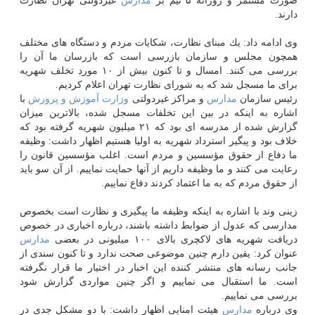
صورت مستمر و روزانه ۵ تیم بر
مدارس
غیردولتی تهران نظارت
دارند.
وی ادامه داد: یك مبنای نظارت، شكایات مردم و دستگاه های مختلف
همچون مجلس و سازمان بازرسی است كه بازرسان ما آن را
بررسی می كنند. امسال و تا كنون بیش از ۱۰ مورد تخلف شهریه
برای ما مسجل شد كه به شورای نظارت تهران اعلام كردیم.
رئیس سازمان
مدارس
و مراكز غیردولتی
وزارت
آموزش و پرورش
با
اشاره به اینكه در بین این تخلفات مسجل شده، بالاترین میزان
گزارش شده از مدرسه ای بود كه ۲۱ میلیون شهریه گرفته بود كه
خلاف بود و پیگیر استرداد شهریه به اولیا هستیم اظهار داشت: وظیفه
ما دفاع از حقوق مؤسسین و مردم است. اغلب مؤسسین قانون را
رعایت می كنند و ما وظیفه داریم از آنها حمایت نماییم. از آن سو باید
از حقوق مردم كه به ما اعتماد كردند دفاع نماییم.
زینی وند با اشاره به اینكه وظیفه ما پیگیری و نظارت است بخصوص
مدارسی كه عدول از ضوابط داشته باشند، درباره اخباری در خصوص
دریافت شهریه های لاكچری بالای ۱۰۰ میلیونی در بعضی
مدارس
عنوان كرد: یقین دارم چنین موضوعی صحت ندارد و تا كنون سندی از
جانب رسانه های منتشر كننده این اخبار در اختیار ما قرار نگرفته
است. ما استقبال می نماییم و اگر چنین مواردی گزارش شود
بررسی می نماییم.
وی درباره
مدارس
هیئت امنایی اظهار داشت: با دو مشكل جدی در