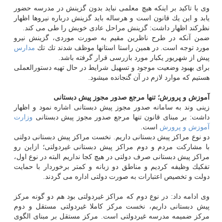
وی با تاكید بر اینكه هیچ معلمی نباید بدون گزینش در مدرسه حضور
یابد و این یك قانون است و هرساله باید گزینش درباره نیروها اظهار
نظركند اظهار داشت: گزینش مراحل عادی خویش را طی می كند.
ضمن آنكه در طرح ناظرین مقیم به صورت موردی، گزینش نیرو
مورد توجه است. در همین راستا استانها موظف شدند تك تك
مدارس
پیش از شهریور یكبار مورد بازرسی قرار گرفته باشد.
برای بهبود وضعیت موجود و تسهیل شرایط در حال تهیه دستورالعملی
هستیم كه موارد لازم در آن گنجانده میشود.
آموزش و پرورش؛ تنها مرجع صدور مجوز پیش دبستانی
زینی وند به سامانه صدور مجوز پیش دبستانی اشاره نمود و اظهار
داشت: بر مبنای قانون تنها مرجع صدور مجوز پیش دبستانی
وزارت
آموزش و پرورش
است.
دو نوع مراكز پیش دبستانی داریم. نخست مراكز پیش دبستانی دولتی
با مشاركت مردم و دوم مراكز پیش دبستانی غیردولتی؛ ازاین رو
مراكز پیش دبستانی صرف دولتی در هیچ كجا نداریم البته در نوع اول،
تفكیك وظیفه كردیم و مناطق دو زبانه و كمتر برخوردار با حمایت
دولت و تخصیص اعتبارات به صورت دولتی اداره می گردند.
وی ادامه داد: در نوع دوم كه مراكز غیردولتی بود هم دو گونه مركز
پیش دبستانی داریم، نخست مركز كاملا غیردولتی مستقل و دوم
مركز ضمیمه مدرسه غیردولتی است. مركز مستقل بر مبنای الگوی