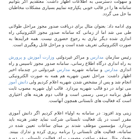
و سهولت دسترسی به اطلاعات اظهار داشت: معتقدیم اگر بتوانیم
سامانه ها را در قالب خوبی یكپارچه نماییم بسیاری مشكلات مخاطبان
ما حل می گردد.
وی ادامه داد: بعنوان مثال برای دریافت صدور مجوز مراحل طولانی
طی می شد اما از زمانی كه سامانه صدور مجوز الكترونیكی راه
اندازی شده دیگر نیازی به رجوع حضوری نیست. همه فرآیندها به
صورت الكترونیكی تعریف شده است و مراحل قابل رهگیری است.
رئیس سازمان
مدارس
و مراكز غیردولتی
وزارت
آموزش و پرورش
به راه اندازی درگاه اطلاع رسانی، سامانه صدور مجوز تاسیس و راه
اندازی
مدارس
و سامانه شهریه
مدارس
غیردولتی در چندماه اخیر
اظهار داشت: مراحل تعیین شهریه هم همه به صورت الكترونیكی
انجام شد و پس از مشخص شدن شهریه اعلام كردیم ولی
دانش آموز
می تواند در دو قالب شهریه بپردازد. قالب اول شهریه مصوب ثابت
طبق برنامه درسی رسمی است و قالب دوم هزینه های اختیاری
است كه فعالیت های تابستانی همچون آنهاست.
زینی وند افزود: در سامانه به اولیاء اعلام كردیم اگر دانش آموزی
مقرر است در یك فعالیت تابستانی شركت نماید چقدر هزینه باید
بپردازد. مؤسسین موظف شدند بر مبنای ساعات تعیین شده در
سامانه، فعالیت های تابستانی را برنامه ریزی كرده و تدارك ببینند.
بعنوان مثال سقف ساعت مصوب برای فعالیت تابستانی در دوره