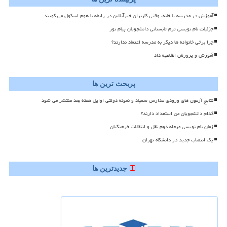
آموزش در مدرسه یا خانه، وقتی کاربران خبرآنلاین در رابطه با هوم اسکول می گویند
جزئیات نام نویسی ترم تابستانی دانشجویان پیام نور
چرا برخی خانواده ها دیگر به مدرسه اعتماد ندارند؟
آموزش و پرورش اطلاعیه داد
پربحث ترین ها
نتایج آزمون های ورودی مدارس سمپاد و نمونه دولتی اوایل هفته بعد منتشر می شود
کدام دانشجویان من استعداد دارند؟
زمان نام نویسی مرحله دوم نقل و انتقالات فرهنگیان
یک انتصاب جدید در دانشگاه تهران
جدیدترین ها