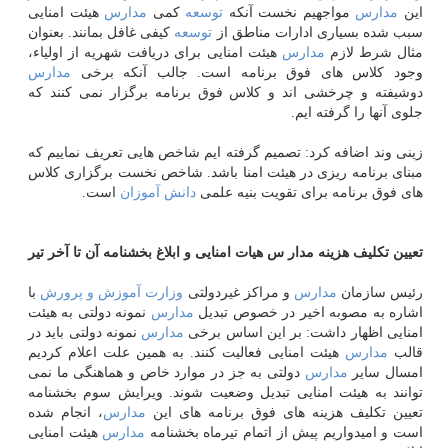
این
مدارس
مواجهیم نخست آنكه
توسعه
كمی
مدارس
هیئت امنایی
سبب شده بسیاری ادارات مناطق از
توسعه
كیفی غافل بمانند. بعنوان
مثال شرط لازم
مدارس
هیئت امنایی برای دریافت شهریه از اولیاء،
وجود كلاس های فوق برنامه است. جالب آنكه برخی
مدارس
دوشیفته و چرخشی اند و كلاس فوق برنامه برگزار نمی كنند كه
جلوی آنها را گرفته ایم.
زینی وند اضافه كرد: تصمیم گرفته ایم شاخص هایی تعریف نماییم كه
مبنای برنامه ریزی در هیئت امنا باشد. شاخص نخست برگزاری كلاس
های فوق برنامه برای تقویت بنیه علمی
دانش آموزان
است.
تعیین تكلیف هزینه مدار س هیات امنایی و ابلاغ بخشنامه آن تا آخر تیر
رئیس سازمان
مدارس
و مراكز غیردولتی
وزارت
آموزش و پرورش
با
اشاره به مصوبه اخیر در خصوص تبدیل
مدارس
نمونه دولتی به هیئت
امنایی اظهار داشت: بر این اساس برخی
مدارس
نمونه دولتی باید در
قالب
مدارس
هیئت امنایی فعالیت كنند. به همین علت اعلام كردیم
امسال سایر
مدارس
دولتی به جز در موارد خاص و هماهنگی ما نمی
توانند به هیئت امنایی تبدیل وضعیت شوند. ویرایش سوم بخشنامه
تعیین تكلیف هزینه های فوق برنامه های این
مدارس
، انجام شده
است و امیدواریم پیش از اتمام تیرماه بخشنامه
مدارس
هیئت امنایی