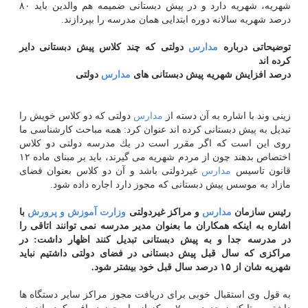
شهریه، شهریه دارد و در پیش دبستانی ضمیمه هم والدین باید ۸۰
درصد شهریه سالانه دوره ابتدایی همان مدرسه را بپردازند.
توضیحاتی درباره
مدارس
دولتی كه چند كلاس پیش دبستانی دایر
كرده اند
درصد افزایش شهریه پیش دبستانی های
مدارس
دولتی
زینی وند با اشاره به آن دسته از
مدارس
دولتی كه دو كلاس خویش را
تبدیل به پیش دبستانی كرده اند عنوان كرد: همه مباحث كارشناسی ما
روی این است كه اگر مقرر است در یك مدرسه دولتی دو كلاس
اختصاص بدهند چون از مردم شهریه می گیرند، باید بر مبنای ماده ۱۲
قانون تاسیس
مدارس
غیردولتی باشد و آن دو كلاس بعنوان فضای
مازاد به موسس پیش دبستانی كه مجوز دارد اجاره داده شود.
رئیس سازمان
مدارس
و مراكز غیردولتی
وزارت
آموزش و پرورش
با
اشاره به اینكه همكاران ما بعنوان مدیر مدرسه نمی توانند اتاقی را
در مدرسه جدا و به پیش دبستانی تبدیل كنند اظهار داشت: در
مراكزی كه سال قبل پیش دبستانی در فضای دولتی داشتیم نباید
شهریه شان از ۱۵ درصد سال قبل خود بیشتر شود.
به قول وی استقبال خوبی برای دریافت مجوز مراكز سایر دستگاه ها