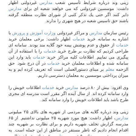
زینی وند درباره شرایط تأسیس شعب
مدارس
غیردولتی اظهار
داشت: موسسین غیردولتی كه می خواهند شعبه ای برای
مدارس
دایر كنند اگر حتی یك تذكر كتبی از شورای نظارت منطقه گرفته
باشند حق تاسیس شعبه در هیچ شهری را ندارند.
رئیس سازمان
مدارس
و مراكز غیردولتی
وزارت
آموزش و پرورش
با
اشاره به سامانه خرید
خدمات
اظهار داشت: برخی معلمان خرید
خدمات
از حقوق و عدم پوشش بیمه خود گلایه مند بودند. سامانه ای
طراحی كردیم كه نظارت بر طرح خرید
خدمات
را با استفاده از آن
پیگیری می نماییم. اطلاعات كلیه مراكز خرید
خدمات
باید وارد این
سامانه شده و اطلاعات معلمان خرید
خدمات
در آن درج شود. حق
الزحمه
معلم
بر مبنای دستورالعملی است كه تعریف كرده ایم و به
میزان پرداختی موسسین به معلمان دسترسی داریم.
وی افزود: بیش از ۸۰ درصد
مدارس
خرید
خدمات
اطلاعات خویش را
وارد سامانه كرده اند. از سال آینده اگر مقرر است مدرسه ای مجری
طرح باشد باید اطلاعات خویش را وارد سامانه كند.
زینی وند درباره گلایه های مردمی از شهریه های بالای ۲۵ میلیونی
مدارس
، اظهار داشت: هیچ مورد شهریه ۲۵ میلیونی نداشتیم. از ۶۵
مدرسه گزارش تخلف شهریه داریم و برای نظارت بر شهریه چند
اقدام انجام دادیم كه ناظر مستقر در مناطق از این جمله است. به