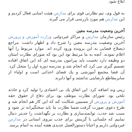
ابلاغ شود.
به قول وی، تیم نظارتی قوی برای
مدارس
هیئت امنایی فعال كردیم و
این
مدارس
هم مورد بازرسی قرار می گیرند.
آخرین وضعیت مدرسه معین
رئیس سازمان
مدارس
و مراكز غیردولتی
وزارت
آموزش و پرورش
آخرین وضعیت مدرسه معین را شرح داد و اظهار داشت: مراجع
ذیصلاح قضایی به این پرونده ورود كرده اند. موارد مربوط را آنها
اعلام نمودند. آنچه به ما مرتبط بود این بود كه شورای نظارت استان
دو وظیفه دارد نخست باید پیرامون مدرسه ای كه این اتفاق افتاده
تصمیم گیری می كرد كه انجام شد و مدرسه دوره اول را منحل كرد.
آن فضا مجتمع آموزشی و یك فضای احداثی است و اولیاء از
سایرمقاطع نارضایتی نداشتند و آنها دایرند.
زینی وند اضافه كرد: این اتفاق یك بی اعتمادی را تولید كرد و حادثه
تلخی بود. شورای نظارت موظف بود برای دفاع از حقوق حقه
آموزش و پرورش
از مسببین شكایت كند كه این كار هم انجام شد و
طرح دعوی صورت گرفت.ضمنا نظارت ما باید سختگیرانه تر شود و
سبب شد جذب، توانمندسازی و نظارت بر نگهداشت را جدیتر دنبال
نماییم كه جلساتی با گزینش برای جذب نیروی انسانی در
مدارس
غیردولتی داریم و احیانا دستورالعمل جدیدی هفته آینده به اتمام برسد.