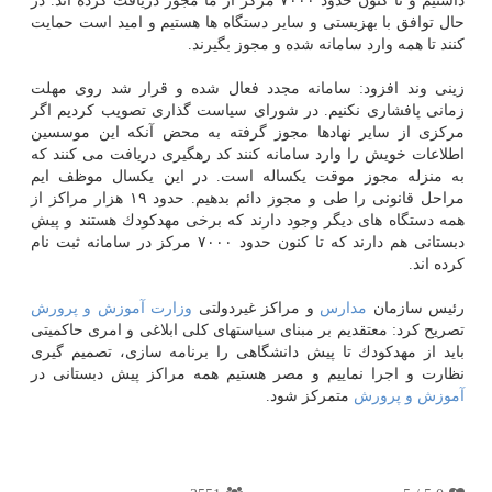
داشتیم و تا كنون حدود ۷۰۰۰ مركز از ما مجوز دریافت كرده اند. در
حال توافق با بهزیستی و سایر دستگاه ها هستیم و امید است حمایت
كنند تا همه وارد سامانه شده و مجوز بگیرند.
زینی وند افزود: سامانه مجدد فعال شده و قرار شد روی مهلت
زمانی پافشاری نكنیم. در شورای سیاست گذاری تصویب كردیم اگر
مركزی از سایر نهادها مجوز گرفته به محض آنكه این موسسین
اطلاعات خویش را وارد سامانه كنند كد رهگیری دریافت می كنند كه
به منزله مجوز موقت یكساله است. در این یكسال موظف ایم
مراحل قانونی را طی و مجوز دائم بدهیم. حدود ۱۹ هزار مراكز از
همه دستگاه های دیگر وجود دارند كه برخی مهدكودك هستند و پیش
دبستانی هم دارند كه تا كنون حدود ۷۰۰۰ مركز در سامانه ثبت نام
كرده اند.
رئیس سازمان
مدارس
و مراكز غیردولتی
وزارت
آموزش و پرورش
تصریح كرد: معتقدیم بر مبنای سیاستهای كلی ابلاغی و امری حاكمیتی
باید از مهدكودك تا پیش دانشگاهی را برنامه سازی، تصمیم گیری
نظارت و اجرا نماییم و مصر هستیم همه مراكز پیش دبستانی در
آموزش و پرورش
متمركز شود.