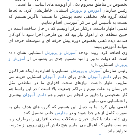
بخصوص در مناطق محروم یكی از اولویت های اساسی ما است.
رئیس سازمان
آموزش و پرورش
استثنایی خاطرنشان كرد: به لحاظ
اینكه گروه های مختلفی تحت پوشش ما هستند؛ ناگزیر هستیم كه
نسبت به تأسیس این مراكز آموزشی اقدام نماییم.
قدمی اظهار داشت: دركنار مركز اوتیسم كه در حال ساخت است در
چنین منطقه ای از اهواز نیاز بود كه این طرحی اجرا شود تا كودكان
صدمه دیده ذهنی بخصوص دوره پیش حرفه ای و متوسطه حرفه ای
بتوانند آموزش ببینند.
وی اضافه كرد: روند بودجه
آموزش و پرورش
استثنایی نشان داده
است كه دولت تدبیر و امید تصمیم جدی بر پشتیبانی از
آموزش و
پرورش
استثنایی دارد.
رئیس سازمان
آموزش و پرورش
استثنایی با اشاره به اینكه هم اكنون
پنج برابر
دانش آموزان
عادی برای
دانش آموزان
استثنایی هزینه می
نماییم، اظهار داشت: نیازهای سخت افزاری ما در مناطقی مثل
خوزستان به علت تورم و تراكم جمعیت بالا است ؛ در این راستا هم
كار تشخیصی را دقیق تر انجام می دهیم و هم
دانش آموزان
بیشتری
را شناسایی می نماییم.
قدمی بیان كرد: ما به دنبال این هستیم كه گروه های هدف مان به
صورت كامل از هم جدا شوند و در
مدارس
خاص تحصیل كنند.
وی ادامه داد: با كمك خیران مشكلات سخت افزاری را برطرف و با
سیاست هایی كه اعمال می نماییم هیچ دانش آموزی بیرون از مدرسه
نخواهد ماند.