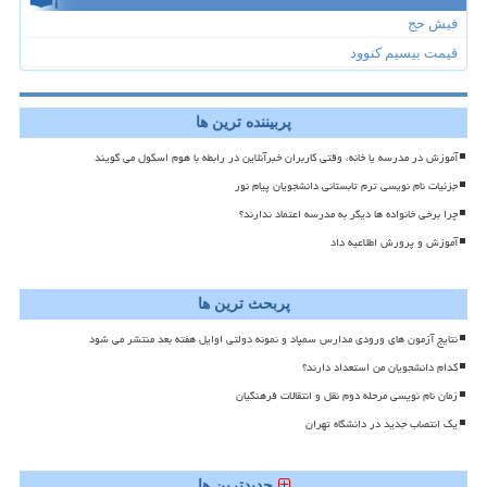
فیش حج
قیمت بیسیم کنوود
پربیننده ترین ها
آموزش در مدرسه یا خانه، وقتی کاربران خبرآنلاین در رابطه با هوم اسکول می گویند
جزئیات نام نویسی ترم تابستانی دانشجویان پیام نور
چرا برخی خانواده ها دیگر به مدرسه اعتماد ندارند؟
آموزش و پرورش اطلاعیه داد
پربحث ترین ها
نتایج آزمون های ورودی مدارس سمپاد و نمونه دولتی اوایل هفته بعد منتشر می شود
کدام دانشجویان من استعداد دارند؟
زمان نام نویسی مرحله دوم نقل و انتقالات فرهنگیان
یک انتصاب جدید در دانشگاه تهران
جدیدترین ها