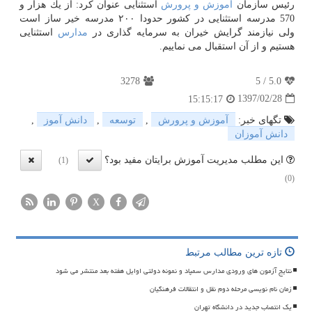
رئیس سازمان
آموزش و پرورش
استثنایی عنوان كرد: از یك هزار و
570 مدرسه استثنایی در كشور حدودا ۲۰۰ مدرسه خیر ساز است
ولی نیازمند گرایش خیران به سرمایه گذاری در
مدارس
استثنایی
هستیم و از آن استقبال می نماییم.
3278
5
/
5.0
1397/02/28
15:15:17
تگهای خبر:
آموزش و پرورش
,
توسعه
,
دانش آموز
,
دانش آموزان
این مطلب مدیریت آموزش برایتان مفید بود؟
(1)
(0)
X
تازه ترین مطالب مرتبط
نتایج آزمون های ورودی مدارس سمپاد و نمونه دولتی اوایل هفته بعد منتشر می شود
زمان نام نویسی مرحله دوم نقل و انتقالات فرهنگیان
یک انتصاب جدید در دانشگاه تهران