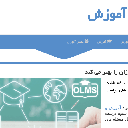
آموزش
موزش
آموزش
دانش آموزان
ن را بهتر می كند
اب كه شاید
 های ریاضی
یاد
آموزش و
یوه درست
ل مسئله های