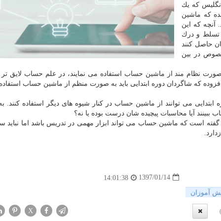
نگلیس كه یك
ده كه ماشین
آنچه كه این
تسلط و درك
ان حاصل كنند
خصوص در بین
 صورت نظام مند از ماشین حساب استفاده می نمایند، در علم حساب لایق تر 
افزوده كه شاگردان دوره ابتدایی باید به صورت منظم از ماشین حساب استفاده ك
ابتدایی می توانند از ماشین حساب در كنار شیوه های دیگر استفاده كنند. به
 ببینند آیا محاسبات پیچیده شان درست بوده یا نه؟
ته است كه ماشین حساب می تواند ابزار مهمی در تدریس باشد اما نباید 
دارد.
1397/01/14
14:01:38
ش آموزان
X