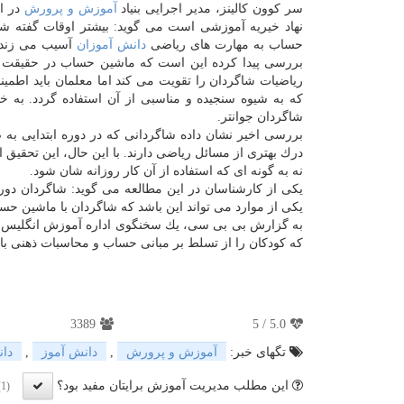
سر كوون كالینز، مدیر اجرایی بنیاد
آموزش و پرورش
در ا
نهاد خیریه آموزشی است می گوید: بیشتر اوقات گفته ش
حساب به مهارت های ریاضی
دانش آموزان
آسیب می زند. 
بررسی پیدا كرده این است كه ماشین حساب در حقیقت 
ریاضیات شاگردان را تقویت می كند اما معلمان باید اطمین
كه به شیوه سنجیده و مناسبی از آن استفاده گردد. به 
شاگردان جوانتر.
بررسی اخیر نشان داده شاگردانی كه در دوره ابتدایی به
درك بهتری از مسائل ریاضی دارند. با این حال، این تحقیق 
نه به گونه ای كه استفاده از آن كار روزانه شان شود.
یكی از كارشناسان در این مطالعه می گوید: شاگردان دوره 
یكی از موارد می تواند این باشد كه شاگردان با ماشین حساب
به گزارش بی بی سی، یك سخنگوی اداره آموزش انگلیس گف
كه كودكان را از تسلط بر مبانی حساب و محاسبات ذهنی باز
3389
5
/
5.0
تگهای خبر:
آموزش و پرورش
,
دانش آموز
,
دان
این مطلب مدیریت آموزش برایتان مفید بود؟
(1)