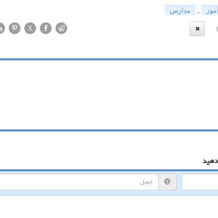
موز
,
مدارس
X
دهید