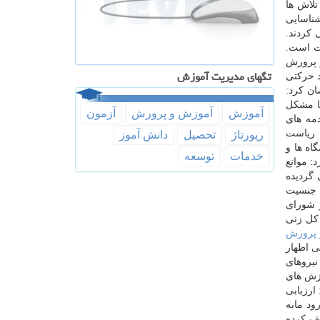
تلاش ها
شناسایی
كردند.
ت است.
و پرورش
تگهای مدیریت آموزش
د حركتی
ن كرد:
با مشكل
آموزش
آموزش و پرورش
آزمون
مه های
 ریاست
رپورتاژ
تحصیل
دانش آموز
اه ها و
خدمات
توسعه
: موانع
 گردیده
 جنسیت
ترین تعداد كارمند زن را در كشور داریم. مینایی پور اظهار داشت: از ۳۲ عضو شورای
دیر كل زنی
 پرورش
ی اظهار
نیروهای
وزش های
ارزبابی
ود مابه
یف كرده