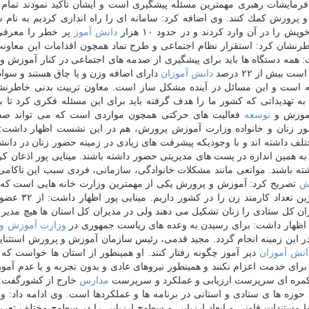
رمایشات رهبری مهمترین مسئله پیشگیری است و ایشان تاكید نمودند تمام 
پرورش كمك كنند. وی اضافه كرد: سامانه ای را راه اندازی كردیم به نام 
دانش آموز
پر خطر را معرفی 
رنشان كرد: استقرار نظام اجتماعی و طرح نماد همچون اقدامات این معاون
 همه دستگاه ها باید برای پیشگیری از صدمه های اجتماعی در كنار آموزش 
یش از ۲۲ درصد
دانش آموزان
دارای اضافه وزن و یا چاق هستند و سوا
ته است و این مسائل در آینده مشكل ساز است. معاون تربیت بدنی خاطرنشا
 تهدیداتی كه كشور ما را هدف گرفته باید برای این مسئله فكری كرد تا 
 آموزش و
توسعه
فعالیت های حركتی همچون مواردی است كه می تواند صد
 امور زنان و خانواده وزارت آموزش پرورش، هم در این نشست اظهار داشت:
ف داشته اند و با وجودیكه پیشرفت های زیادی در زمینه حضور زنان در دانشگ
 به همین اندازه در پست های مدیریتی حضور داشته باشند. مینایی پور اذعان كرد
ته باشند. موانعی مانند مشكلات خانوادگی، سازمانی، فردی سبب این ناكامی
ش
تصریح كرد: آموزش و پرورش یكی از مهمترین وزارت خانه هایی است كه
در آن مهم بوده، ما با داشتن ۵۰۰ هزار كارمند زن، بیش
 شورای معاونین هستند و ۹. ۳ درصد مدیران كل ستادی را زنان تشكیل می دهند ولی در مدیران كل استان ها هیچ م
وزارت آموزش و
در این زمینه انجام گردد. مجید قدمی، رئیس سازمان آموزش و پرورش استثنای
انش آموزان
دیر آموز چگونه رفتار كنند. او همینطور از استان ها خواست كه 
ای خدمت اعزام نكنند و همینطور نیروهای عادی و بدون تجربه و یا عدم آم
ضا كمره ای سرپرست ارزیابی و عملكرد و سرپرست
مدارس
خارج از كشورگفت: 
زه ها ی ستادی و استانی در برنامه ها و عملكردها است. وی ادامه داد: ور
 مستندات قاونی و ابعاد ارزیابی و سطوح ارزیابی را در سطوح مختلف تعر