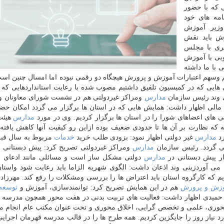
 كه با حضور
امه های خود
وزیر آموزش
ش باید نقش
تری با مجلس
بی با آموزش
با ما داشته
سهم اعتبارات آموزش و پرورش هیچگاه دو رقمی نبوده اما امسال چنین است
نی هایی كه در كمیسیون تلفیق داشتیم مصوب شده با رعایت استانداردهایی 
 وند رئیس سازمان
مدارس
ومراكز غیردولتی هم در نشست شورای معاونان و 
ع مالی اظهار داشت: همایش هایی كه در استان ها برگزار می گردد امكان حضو
ی های اعضاهای شورا را در استان ها برگزار كردیم. وی در مورد
مدارس
هیئت
كه نظارت بر آن ها تا حدودی ضعیف بوده ازاین رو كیفیت آنها كاهش یافت
رد
مدارس
غیر دولتی اظهار نمود: بزودی طلب خرید
خدمات
مربوط به سال قبل
 می گردد. رئیس سازمان
مدارس
ومراكز غیردولتی تصریح كرد: پیش دبستانی ها
ار پیش دبستانی در
مدارس
دولتی مشكل ساز است و مسائلی مانند ادعای ا
ی آوردزینی وند اذعان داشت: الگوی شهریه الزاما باید رعایت شود واستان 
اض در این خصوص داریم كه كارگروه استان باید اعتراض ها را بررسی ومشكلات را رفع كند. مهرز
وزش و پرورش
هم در این همایش تصریح كرد: توانمندسازی، آموزش و
توسعه
 حمیدی اظهار داشت: فعالیت های تربیت بدنی در هفت محور همچون مدرسه 
حوری، علمی و تخصص گرایی، اخلاق محوری و تحت عنوان مكتب عام انجام می
 نیاز روز را جایگزین كردیم. همه طرح ها را در قالب مدرسه قهرمان اجرایی