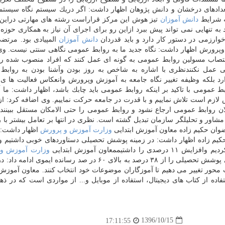
ادهای درخشان و دانش پژوهان اظهار داشت: اگر دریك سیستم نگاه سیستم
به شرایط
دانش آموزان
تیز هوش این مركز قراراست رشته های مهارتی دراین
ه تنهایی نمی تواند پیش ببرد ازاین رو برای اجرای آن نیاز به همكاری حوزه
وارزمی در دستور كار دارد و باید قدردان
دانش آموزان
المپیادی بود. مرتض
رورش اظهار داشت: نگاه جدید ما به روابط عمومی نگاهی سنتی نیست. وی
نتصاب مسولین روابط عمومی به گونه ای عمل كنند كه افراد منصوب شده رس
ی عمل نكنندنظری با اشاره به شاخص به روز بودن وآشنا بودن به روابط
رد بلكه وظیفه تغییر نگاه جامعه به آموزش وپرورش وانعكاس فعالیت ها 
 عمومی با تاكید بر اینكه روابط عمومی باید چابك باشد، اظهار داشت: ما آ
ازم است تلاش نماییم و با قدرت در جامعه حركت نماییم. وی اضافه كرد: از
ان روابط عمومی ارجاع نشود و روابط عمومی را حتی الامكان مستقل ببینند.
اور و تحلیلگر سازمان تبدیل گشته است. نظری در انتها بر تعامل بیشتر با ر
ضوان حكیم زاده معاون آموزش ابتدایی
وزارت آموزش و پرورش
اظهار داشت: 
كیم زاده اظهار داشت: در زمینه پوشش تحصیلی دستاوردهای خوبی داشتیم 
صدی را داشتیممعاون آموزش ابتدایی
وزارت آموزش و
خاطرنشان كرد: در دولت تدبیر وامید در دوره پیش دبستانی پوشش تحصیلی را از ۳۸ درصد به بالای ۶۰ در صد رسانده ا
 تغییر می دهیم تا آموزگاران موضوعات خود انتخاب كنند. معاون آموزش 
ه از كتاب های دیجیتال، استفاده از موبایل و... از مواردی است كه در ذ
1396/10/15
17:11:55