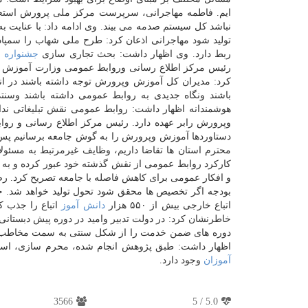
ایم. فاطمه مهاجرانی، سرپرست مركز ملی پرورش استعد
نباشد كل سیستم صدمه می بیند. وی ادامه داد: با عنایت 
تولید شود مهاجرانی اذعان كرد: طرح ملی شهاب را سمپاد ب
ربط دارد. وی اظهار داشت: بحث تجاری سازی
جشنواره
خ
رئیس مركز اطلاع رسانی وروابط عمومی وزارت آموزش وپ
كرد: مدیران كل آموزش وپرورش توجه داشته باشند در ا
باشند ونگاه جدیدی به روابط عمومی داشته باشند وسنت
هوشمندانه اظهار داشت: روابط عمومی نقش تبلیغاتی ندا
وپرورش رابر عهده دارد. رئیس مركز اطلاع رسانی و روابط
دستاوردها آموزش وپرورش را به گوش جامعه برسانیم پس ل
محترم استان ها تقاضا داریم، وظایف غیرمرتبط به مسئول
كاركرد روابط عمومی از نقش گذشته خود عبور كرده و به مش
و افكار عمومی برای كاهش فاصله با جامعه تصریح كرد. ر
بودجه اگر تخصیص ها محقق شود تحول تولید خواهد شد. ح
اتباع خارجی بیش از ۵۵۰ هزار
دانش آموز
اتباع را جذب كردیم وافزایش ۱۱ در
دوره های ضمن خدمت را از شكل سنتی به سمت مخاطب محور
اظهار داشت: طبق پژوهش انجام شده، محرم سازی، استفاد
آموزان
وجود دارد.
3566
5
/
5.0