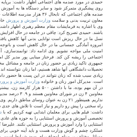
حمیدی در مورد صدمه های اجتماعی اظهار داشت: برپایه ف
روی پیشگیری متمركز شود و سایر دستگاه ها به آموزش و 
صدمه های اجتماعی كه تابحال ۳۶ هزار مدرسه اطلاعات خویش را در آن وارد كردند و در حدود ۱۰ هزار
معاون تربیت بدنی و سلامت
وزارت آموزش و پرورش
خاط
وی با اشاره به فرمایشات مقام معظم رهبری اظهار داشت:
باشند. حمیدی تصریح كرد: چاقی در جامعه در حال افزایش است ب
نسل ما در حال ریزش است توانایی بدنی آنها كاهش یاف
امروزه آمادگی جمسانی ما در حال كاهش است و باتوجه به
امنیت ملی مواجه نشویم. وی ادامه داد: توانمندسازی،
اجتماعی را ریشه كن كند. فرحناز مینایی پور مدیر كل
جمهوری تاكید زیادی بر حضور زنان در جامعه و مشاغل مختل
تحصیلات دانشگاهی آنها شاهد هستیم، اما زنان نتوانسته اند
زیادی سبب شده كه زنان نتوانند در این پست ها حضور داش
است. مدیركل امور زنان و خانواده
وزارت آموزش و پرور
معاونین ۴ زن در
نداریم. همینطور ۲۱ زن به عنوان روسای مناطق داریم. وی اظهار داشت: برای رسیدن به وعده های ریاست جمهوری در
راه سختی را پیش رو داریم و نیاز است تا تلاش های جدی 
داشت: فیلم هایی برای معلمان ابتدایی تهیه كردیم كه با
د
تخصصی آموزش و پرورش استثنایی را به حوزه های عادی بر
استثنایی را وارد آموزش و پرورش استثنایی نكنند. علیر
عملكرد چشم و گوش وزارت هست و باید آینه خوبی برای حو
مسائل مختلف بر مبنای اوضاع برای بهبود شرایط است. ما