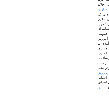
ی حاكم
مدارس
 های ذی
ی نظری
 تصریح
انه ای
 عمومی
ی آموزش
مده ایم
 مدیران
 امروز،
سانه ها
در بحث
ودر بحث
 پرورش
یموی ادامه داد: در ابتدایی
ابتدایی
هن
دانش