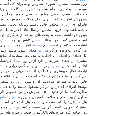
روز نشست مشترك شورای معاونین و مدیران كل استانی
سیدمحمد بطحایی انجام شد، به تشریح دیدگاه ها و برن
پرداختند. یوسف نجفی معاون حقوفی وامور مجلس 
وپرورش اظهار داشت: برای حل مكلات اموزش وپرور
قانوگذاری رابرای مجلس قائل باشیم وماباید تعامل بیش
داشته باشیموی افزود. مجلس در سال های اخیر تعامل خو
وپرورش داشته است ود بحث های بودجه ای همكاری خوبی 
است. نجفی گفت. خوشبختانه امسال كاهش بودجه نداشتیم و
اشاره به احكام برنامه ششم
توسعه
اظهار نمود: با رایز
می گردد آب و برق و گاز
مدارس
مجانی شود. مجتبی زینی
كل ستادی و استانی، با اشاره به مدیریت استفاده از مناب
بیشتری از اعضای شوراها را دارد ازاین رو امسال گردهمای
اظهار داشت: این
مدارس
در حالی رشد كمی زیادی داشته 
نیازمند نظارت بیشتری بر عملكرد آنهاست. زینی وند در مو
می گردد و مبالغ مذكور در هفته آینده به استان ها ابلاغ
قانون باید به صورت غیردولتی اداره شود ازاین رو استقر
توسط افرادی كه دراین مراكز مشغول هستند را به دنبال م
نظارت كنند. ما در حدود ۱۵۰۰ اعتر
معاون تربیت بدنی و سلامت آموزش و پرورش
وزارت آم
های حركتی تنها راه ریشه كنی صدمه های اجتماعی است.
مشاركت جویی، كیفیت گرایی، تعمیم و گسترش، برنامه م
وی اضافه كرد: طرح های ناكارآمد را حذف و طرح های مورد