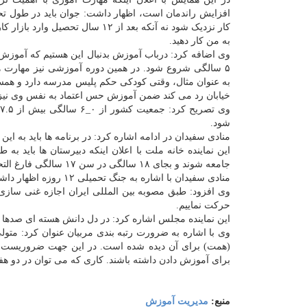
افزایش راندمان است، اظهار داشت: جوان باید در طول تح
کار نزدیک شود نه آنکه بعد از ۱۲ سال تحصیل وار
به من کار دهید.
وی اضافه کرد: درباب آموزش بدنبال این هستیم که آموزش
۵ سالگی شروع شود. در همین دوره آموزشی نیز مهارت ها 
به عنوان مثال، وقتی کودکی حکم پلیس مدرسه دارد و همسا
خیابان رد می کند ضمن آموزش حس اعتماد به نفس وی نیز ب
شود.
منادی سفیدان در ادامه اشاره کرد: در برنامه ها باید به این سو برویم که ۵۰ درصد مهارت را در مقطع آموزش ۱۲ سا
این نماینده خانه ملت با اعلان اینکه دبیرستان ها باید به 
جامعه شوند و بجای ۱۸ سالگی در سن ۱۷ سالگی فارغ التحصیل شده و با مهارت های فراگرفته شده وارد بازار کار شود.
منادی سفیدان با اشاره به جنگ تحمیلی ۱۲ روزه اظهار داشت: کشور را در این جنگ دانش ایرانی نجات داد که از آن فرزندان ما بود.
وی افزود: طبق مصوبه بین المللی ایران اجازه غنی سازی 
حرکت نماییم.
این نماینده مجلس اشاره کرد: در دل دانش هسته ای صدها 
(همت) برای آن دیده شده است. در این جهت ضروریست مر
برای آموزش دادن داشته باشند. کاری که می توان در دو هفته
منبع:
مدیریت آموزش