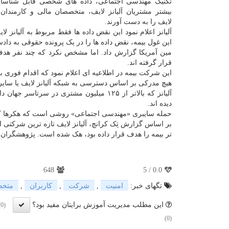
تکنیک مهندسی اجتماعی، داده های شخصی قابل شناسای
بیشتر مشتریان آلیانز لایف، متخصصان مالی و کارمندان 
لایف را به دست آورند.
آلیانز اعلام نمود این نقض داده ها فقط مربوط به آلیانز ل
این غول بیمه، نقض داده ها را در یک پرونده حقوقی به دادس
مین آمریکا گزارش داد. اما مشخص نکرد که چند نفر ه
قرار گرفته اند.
این شرکت بیمه در اطلاعیه ای اعلام نمود که اقدام فوری بر
هیچ مدرکی بر اساس دسترسی به شبکه آلیانز لایف یا سای
آلیانز که بالاتر از ۱۲۵ میلیون مشتری در
دیده اند.
حمله سایبری «مهندسی اجتماعی» روشی است که هکرها کارب
بر اساس گزارش تِک کرانچ، آلیانز لایف تازه ترین شرکت
تر بیمه را هدف قرار داده بود، هک شده است. پژوهشگران ام
648
5
/
0.0
تگهای خبر:
امنیت
,
شركت
,
كاربران
,
متخ
این مطلب مدیریت آموزش برایتان مفید بود؟
(0)
(0)