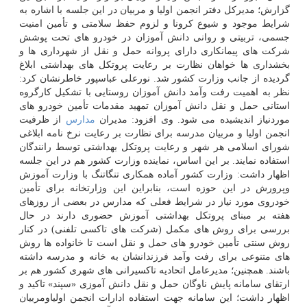
گزارش؛ مدیرکل دفتر انجمن اولیا و مربیان در این جلسه با اشاره به
شرایط موجود و شیوع کرونا و لزوم حفظ سلامتی و تأمین امنیت
جسمی، تربیتی و روانی دانش آموزان در خودرو های تحت پوشش
شرکت های پیمانکاری دارای پروانه حمل و نقل از شهرداری ها و
بخشداری ها خواهان نظارت بر رعایت پروتکل های بهداشتی ابلاغ
گردیده از جانب وزارت کشور شد. نورعلی عباسپور خاطرنشان کرد:
نظر به اهمیت رفت وآمد دانش آموزان روستایی با تشکیل کارگروه
استانی حمل و نقل دانش آموزان تمهید مقدمات تأمین خودرو های
موردنیاز اندیشیده می شود. وی افزود: مدیران
مدارس
از ظرفیت
انجمن اولیا و مربیان مدرسه برای نظارت بر رعایت نرخ نامه ابلاغی
شورای اسلامی هر شهر و رعایت پروتکل بهداشتی توسط رانندگان
استفاده نمایند. بر این اساس، نماینده وزارت کشور هم در این جلسه
اظهار داشت: وزارت کشور آماده همکاری تنگاتنگ با وزارت آموزش
وپرورش در این حوزه است، بنابراین این وزارتخانه برای تأمین
خودروی مورد نیاز در شرایط فعلی که مدارس در بعضی از روزهای
هفته بر مبنای پروتکل بهداشتی آموزش حضوری دارند در حال
بررسی برای روش های مکمل (شرکت های تاکسی تلفنی) در کنار
روش سنتی تأمین خودرو های حمل و نقل است تا خانواده ها روش
های متنوعی برای رفت وآمد فرزندانشان به خانه و مدرسه داشته
باشند. همچنین؛ مدیرعامل اتحادیه تاکسیرانی های شهری کشور هم بر
ارتقای سامانه پایش ناوگان حمل و نقل دانش آموزی «سپند» تاکید و
اظهار داشت؛ این سامانه جهت استفاده ادارات انجمن اولیاومربیان