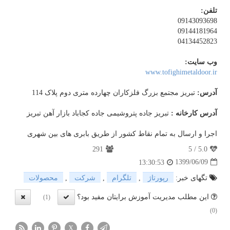
تلفن:
09143093698
09144181964
04134452823
وب سایت:
www.tofighimetaldoor.ir
آدرس:
تبریز مجتمع بزرگ فلزکاران چهارده متری دوم پلاک 114
آدرس کارخانه :
تبریز جاده پتروشیمی جاده کجاباد بازار آهن تبریز
اجرا و ارسال به تمام نقاط کشور از طریق بابری های بین شهری
291
5
/
5.0
1399/06/09
13:30:53
تگهای خبر:
رپورتاژ
,
تلگرام
,
شركت
,
محصولات
این مطلب مدیریت آموزش برایتان مفید بود؟
(1)
(0)
X