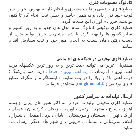
کاتالوگ مصنوعات فلزی
صنایع فلزی توفیقی رضایت مشتری و انجام کار به بهترین نحو را سر
لوحه خود قرار داده و به همین خاطر و حسن نیت انجام کار تا کنون
توانسته جزو نام آوران این صنعت گردد.
صنایع فلزی توفیقی کاتالوگ تمام مدل های جدید و به روز کشور و
سایر کشور ها را تهیه کرده تا شما مشتریان عزیز بتوانید بدون از
دست رفتن زمان نسبت به انجام امور خود و ثبت سفارش اقدام
نمایید.
صنایع فلزی توفیقی در شبکه های اجتماعی
مشتریان عزیز می توانند جدید ترین و به روز ترین عکسهای درب
آهنی ورودی آپارتمان ؛
درب آهنی ورودی حیاط
؛ درب آهنی پارکینگ ؛
درب آهنی باغ و ویلا را در وب سایت ؛ اینستاگرام و تلگرام صنایع
فلزی توفیقی (
@tofighimetal
) مشاهده فرمایند.
ارسال تولیدات به سراسر کشور
صنایع فلزی توفیقی تولیدات خود را به اکثر شهر های ایران ازجمله
اهواز، یلسوج ، مشهد ، اردبیل ، اورمیه ، زنجان ، کردستان ، همدان ،
اراک ، تهران ، سیستان و بلوچستان ، آبادان ، یزد ، اصفحان ، شیراز ،
ایلام، بندرعباس ، سمنان ، قزوین ، و شهر های دیگر ارسال می
نماید.