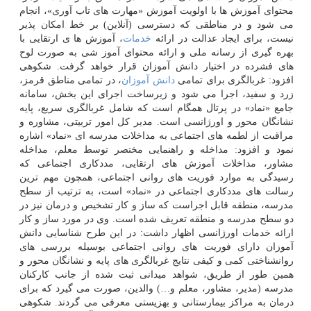
محتوای آموزش ها با اولویت آموزش «مهارت های تاب آوری»، انجام
می شود و در مناطقی که دسترسی (آنلاین) بر خط امکان پذیر
نیست، برای ایجاد عدالت در ارائه
خدمات
، آموزش ها ی ارتقایی با
بهره گیری از رسانه ملی و ارائه محتوای آموز شی به صورت لوح
های فشرده در اختیار دانش آموزان قرار خواهد گرفت. شکوهی
افزود: غربالگری برای تمامی
دانش آموزان
، در تمامی مناطق قرمز،
زرد و سفید، اجرا می شود و زیرساخت اجرای این بخش، سامانه
جامع «نماد» در پرتال همگام است که شامل غربالگری سریع، پایه
نشانگان محور و اورژانسی است. مدیر کل امور تربیتی، مشاوره و
مراقبت از لطمه های اجتماعی به مداخلات مدرسه ای «نماد» اشاره
نمود و افزود: مداخله و راهنمایی مختصر توسط معلم، مداخله
مشاور، مداخلات آموزش های ارتقایی، مددکاری اجتماعی که
رسیدگی به موارد فوریت های روانی اجتماعی، همچون مهم ترین
رسالت های مددکاری اجتماعی در «نماد» است، به ترتیب از سطح
مدرسه، منطقه قابل اجراست که ساز و کار تشخیص و درمان نیز در
دو سطح مدرسه و منطقه تعریف شده است. وی در مورد ساز و کار
ارائه خدمات اورژانسی اظهار داشت: در این طرح شناسایی دانش
آموزان دارای فوریت های روانی اجتماعی بوسیله بررسی های
روانشناختی کمی و کیفی نتایج غربالگری های پایه و نشانگان محور و
همین طور از طریق، شواهد میدانی ثبت شده از جانب کارکنان
مدرسه (مدیر، مشاور، معلم و…) والدین، صورت می گیرد که برای
درمان به مراکز بیمارستانی و بهزیستی معرفی می گردند. شکوهی