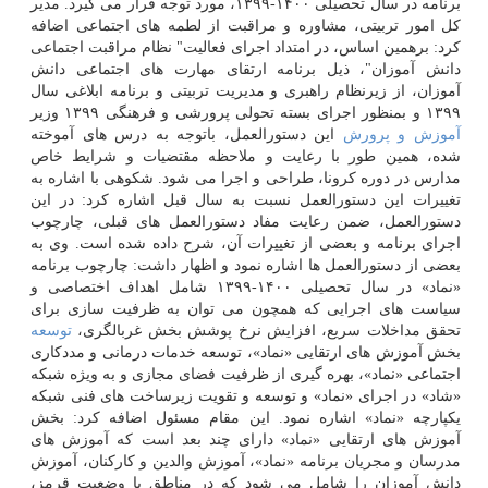
برنامه در سال تحصیلی ۱۴۰۰-۱۳۹۹، مورد توجه قرار می گیرد. مدیر
کل امور تربیتی، مشاوره و مراقبت از لطمه های اجتماعی اضافه
کرد: برهمین اساس، در امتداد اجرای فعالیت" نظام مراقبت اجتماعی
دانش آموزان"، ذیل برنامه ارتقای مهارت های اجتماعی دانش
آموزان، از زیرنظام راهبری و مدیریت تربیتی و برنامه ابلاغی سال
۱۳۹۹ و بمنظور اجرای بسته تحولی پرورشی و فرهنگی ۱۳۹۹ وزیر
آموزش و پرورش
این دستورالعمل، باتوجه به درس های آموخته
شده، همین طور با رعایت و ملاحظه مقتضیات و شرایط خاص
مدارس در دوره کرونا، طراحی و اجرا می شود. شکوهی با اشاره به
تغییرات این دستورالعمل نسبت به سال قبل اشاره کرد: در این
دستورالعمل، ضمن رعایت مفاد دستورالعمل های قبلی، چارچوب
اجرای برنامه و بعضی از تغییرات آن، شرح داده شده است. وی به
بعضی از دستورالعمل ها اشاره نمود و اظهار داشت: چارچوب برنامه
«نماد» در سال تحصیلی ۱۴۰۰-۱۳۹۹ شامل اهداف اختصاصی و
سیاست های اجرایی که همچون می توان به ظرفیت سازی برای
تحقق مداخلات سریع، افزایش نرخ پوشش بخش غربالگری،
توسعه
بخش آموزش های ارتقایی «نماد»، توسعه خدمات درمانی و مددکاری
اجتماعی «نماد»، بهره گیری از ظرفیت فضای مجازی و به ویژه شبکه
«شاد» در اجرای «نماد» و توسعه و تقویت زیرساخت های فنی شبکه
یکپارچه «نماد» اشاره نمود. این مقام مسئول اضافه کرد: بخش
آموزش های ارتقایی «نماد» دارای چند بعد است که آموزش های
مدرسان و مجریان برنامه «نماد»، آموزش والدین و کارکنان، آموزش
دانش آموزان را شامل می شود که در مناطق با وضعیت قرمز،